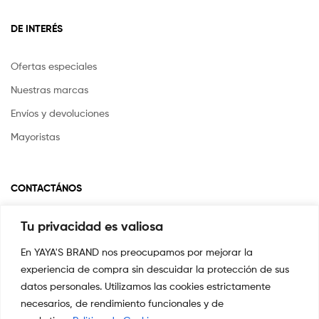
DE INTERÉS
Ofertas especiales
Nuestras marcas
Envíos y devoluciones
Mayoristas
CONTACTÁNOS
Tu privacidad es valiosa
Si tienes alguna pregunta o inquietud escríbenos a
info@yayasstore.com.co
En YAYA'S BRAND nos preocupamos por mejorar la
experiencia de compra sin descuidar la protección de sus
📍CARRERA 8 # 14-45 SAN PEDRO
CALI, COLOMBIA
datos personales. Utilizamos las cookies estrictamente
necesarios, de rendimiento funcionales y de
+57 3044553869