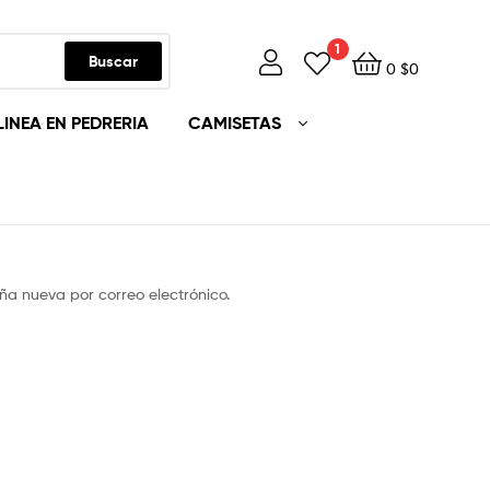
1
Buscar
0
$
0
LINEA EN PEDRERIA
CAMISETAS
ña nueva por correo electrónico.