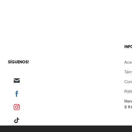
vistete
con
yaya's
IN
SÍGUENOS!
Ace
Tér
Con
Pol
Hor
S 9