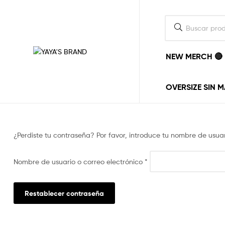
NEW MERCH 🔴
YAYA'S
BRAND
OVERSIZE SIN 
La
ropa
la
¿Perdiste tu contraseña? Por favor, introduce tu nombre de usua
ponemos
nosotros,
el
Nombre de usuario o correo electrónico
*
estilo
lo
pones
tu.
Restablecer contraseña
vayas
donde
vayas