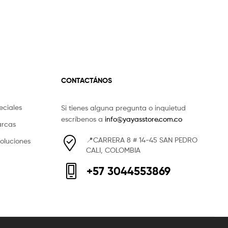
CONTACTÁNOS
eciales
Si tienes alguna pregunta o inquietud
escríbenos a
info@yayasstore.com.co
arcas
📍CARRERA 8 # 14-45 SAN PEDRO
voluciones
CALI, COLOMBIA
+57 3044553869