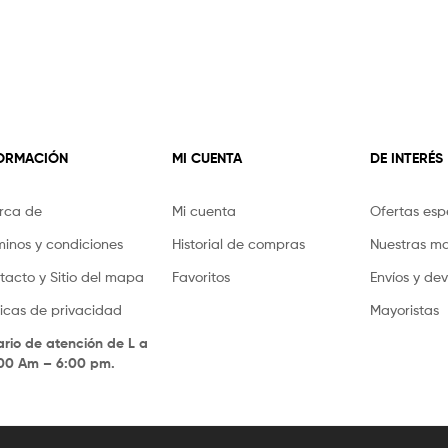
FORMACIÓN
MI CUENTA
DE INTERÉS
rca de
Mi cuenta
Ofertas esp
minos y condiciones
Historial de compras
Nuestras m
tacto y Sitio del mapa
Favoritos
Envíos y de
íticas de privacidad
Mayoristas
ario de atención de L a
.00 Am – 6:00 pm.