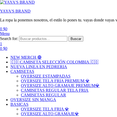
YAYA'S BRAND
La ropa la ponemos nosotros, el estilo lo pones tu. vayas donde vayas v
0
$
0
Menu
Search for:
Buscar
1
0
$
0
NEW MERCH 🔴
🇨🇴 CAMISETA SELECCIÓN COLOMBIA 🇨🇴
NUEVA LINEA EN PEDRERIA
CAMISETAS
OVERSIZE ESTAMPADAS
OVERSIZE TELA FRIA PREMIUM 💎
OVERSIZE ALTO GRAMAJE PREMIUM💎
CAMISETAS REGULAR TELA FRIA
CAMISETAS REGULAR
OVERSIZE SIN MANGA
BASICAS
OVERSIZE TELA FRIA 💎
OVERSIZE ALTO GRAMAJE💎