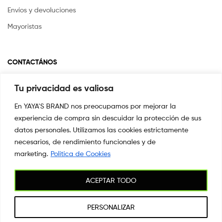
Envíos y devoluciones
Mayoristas
CONTACTÁNOS
Tu privacidad es valiosa
Si tienes alguna pregunta o inquietud escríbenos a
info@yayasstore.com.co
En YAYA'S BRAND nos preocupamos por mejorar la
experiencia de compra sin descuidar la protección de sus
📍CARRERA 8 # 14-45 SAN PEDRO
CALI, COLOMBIA
datos personales. Utilizamos las cookies estrictamente
necesarios, de rendimiento funcionales y de
+57 3044553869
marketing.
Politica de Cookies
ACEPTAR TODO
Copyright © 2026
YAYA'S BRAND
. All Rights Reserved.
PERSONALIZAR