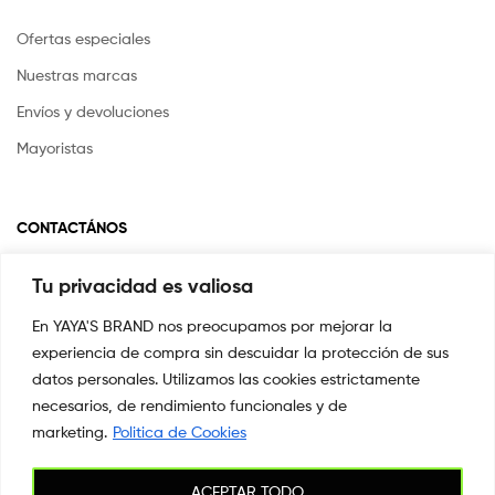
Ofertas especiales
Nuestras marcas
Envíos y devoluciones
Mayoristas
CONTACTÁNOS
Tu privacidad es valiosa
Si tienes alguna pregunta o inquietud escríbenos a
info@yayasstore.com.co
En YAYA'S BRAND nos preocupamos por mejorar la
experiencia de compra sin descuidar la protección de sus
📍CARRERA 8 # 14-45 SAN PEDRO
CALI, COLOMBIA
datos personales. Utilizamos las cookies estrictamente
necesarios, de rendimiento funcionales y de
+57 3044553869
marketing.
Politica de Cookies
ACEPTAR TODO