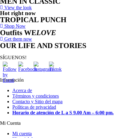
MEN IN CLASSIC
View the look
Hot right now
TROPICAL PUNCH
Shop Now
Outfits WE
LOVE
Get them now
OUR LIFE AND STORIES
SÍGUENOS!
Información
Acerca de
Términos y condiciones
Contacto y Sitio del mapa
Políticas de privacidad
Horario de atención de L a S 9.00 Am – 6:00 pm.
Mi Cuenta
Mi cuenta