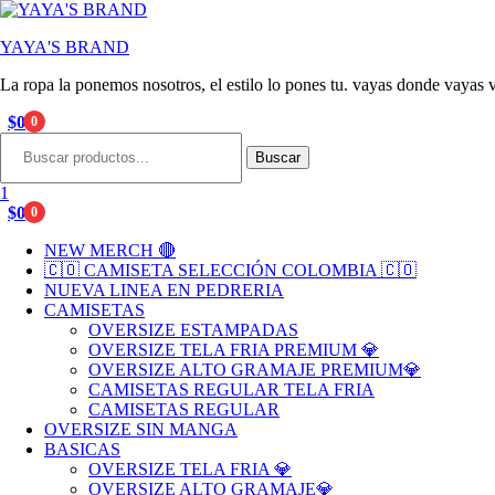
YAYA'S BRAND
La ropa la ponemos nosotros, el estilo lo pones tu. vayas donde vayas v
$
0
0
Menu
Search
for:
Buscar
1
$
0
0
NEW MERCH 🔴
🇨🇴 CAMISETA SELECCIÓN COLOMBIA 🇨🇴
NUEVA LINEA EN PEDRERIA
CAMISETAS
OVERSIZE ESTAMPADAS
OVERSIZE TELA FRIA PREMIUM 💎
OVERSIZE ALTO GRAMAJE PREMIUM💎
CAMISETAS REGULAR TELA FRIA
CAMISETAS REGULAR
OVERSIZE SIN MANGA
BASICAS
OVERSIZE TELA FRIA 💎
OVERSIZE ALTO GRAMAJE💎