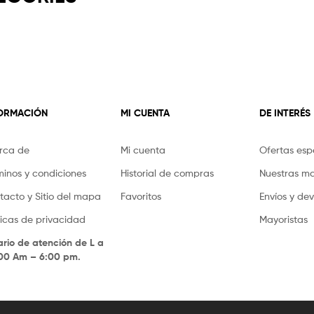
FORMACIÓN
MI CUENTA
DE INTERÉS
rca de
Mi cuenta
Ofertas esp
minos y condiciones
Historial de compras
Nuestras m
tacto y Sitio del mapa
Favoritos
Envíos y de
íticas de privacidad
Mayoristas
ario de atención de L a
.00 Am – 6:00 pm.