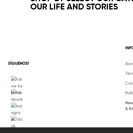
vistete
OUR LIFE AND STORIES
con
yaya's
IN
SÍGUENOS!
Ace
Tér
Con
Pol
Hor
S 9