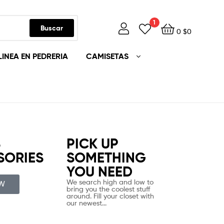
1
Buscar
0
$
0
LINEA EN PEDRERIA
CAMISETAS
S
PICK UP
SORIES
SOMETHING
YOU NEED
We search high and low to
W
bring you the coolest stuff
around. Fill your closet with
our newest...