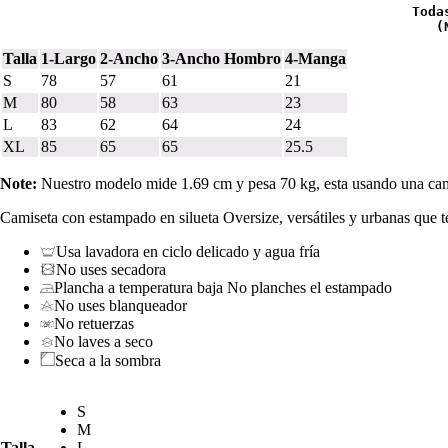
  Toda
(
Talla
1-Largo
2-Ancho
3-Ancho Hombro
4-Manga
S
78
57
61
21
M
80
58
63
23
L
83
62
64
24
XL
85
65
65
25.5
Note:
Nuestro modelo mide 1.69 cm y pesa 70 kg, esta usando una cam
Camiseta con estampado en silueta Oversize, versátiles y urbanas que t
Usa lavadora en ciclo delicado y agua fría
No uses secadora
Plancha a temperatura baja No planches el estampado
No uses blanqueador
No retuerzas
No laves a seco
Seca a la sombra
S
M
Talla
L