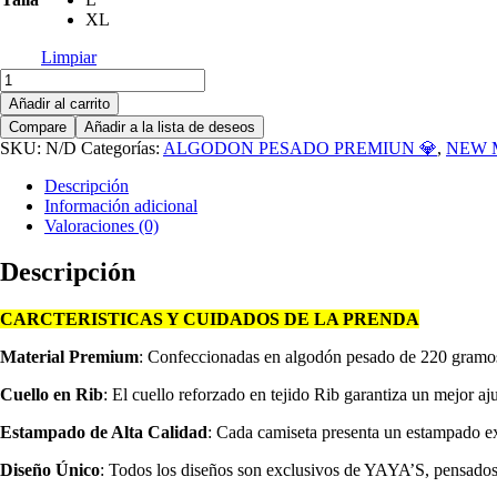
XL
Limpiar
Camiseta
Oversize
Añadir al carrito
Alto
Compare
Añadir a la lista de deseos
Gramaje
SKU:
N/D
Categorías:
ALGODON PESADO PREMIUN 💎
,
NEW 
220
Flames
Descripción
cantidad
Información adicional
Valoraciones (0)
Descripción
CARCTERISTICAS Y CUIDADOS DE LA PRENDA
Material Premium
: Confeccionadas en algodón pesado de 220 gramos, 
Cuello en Rib
: El cuello reforzado en tejido Rib garantiza un mejor aj
Estampado de Alta Calidad
: Cada camiseta presenta un estampado exc
Diseño Único
: Todos los diseños son exclusivos de YAYA’S, pensados