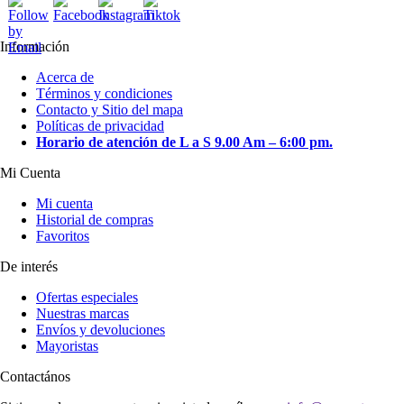
página
Las
de
opciones
producto
Información
se
pueden
Acerca de
elegir
Términos y condiciones
en
Contacto y Sitio del mapa
la
Políticas de privacidad
página
Horario de atención de L a S 9.00 Am – 6:00 pm.
de
producto
Mi Cuenta
Mi cuenta
Historial de compras
Favoritos
De interés
Ofertas especiales
Nuestras marcas
Envíos y devoluciones
Mayoristas
Contactános