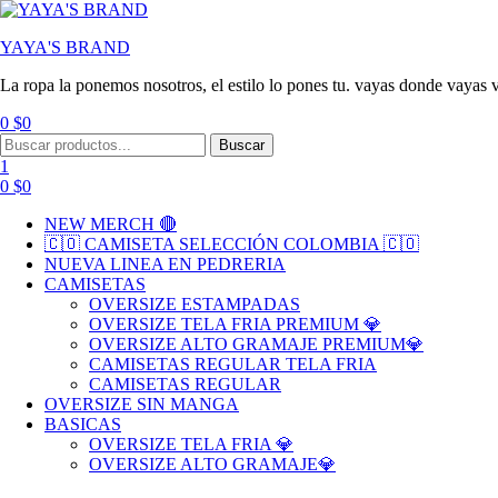
YAYA'S BRAND
La ropa la ponemos nosotros, el estilo lo pones tu. vayas donde vayas v
0
$
0
Menu
Search
Buscar
for:
1
0
$
0
NEW MERCH 🔴
🇨🇴 CAMISETA SELECCIÓN COLOMBIA 🇨🇴
NUEVA LINEA EN PEDRERIA
CAMISETAS
OVERSIZE ESTAMPADAS
OVERSIZE TELA FRIA PREMIUM 💎
OVERSIZE ALTO GRAMAJE PREMIUM💎
CAMISETAS REGULAR TELA FRIA
CAMISETAS REGULAR
OVERSIZE SIN MANGA
BASICAS
OVERSIZE TELA FRIA 💎
OVERSIZE ALTO GRAMAJE💎