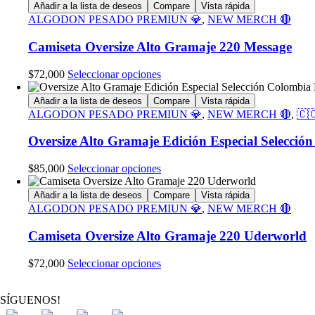
tiene
Añadir a la lista de deseos
Compare
Vista rápida
múltiples
ALGODON PESADO PREMIUN 💎
,
NEW MERCH 🔴
variantes.
Las
Camiseta Oversize Alto Gramaje 220 Message
opciones
se
Este
$
72,000
Seleccionar opciones
pueden
producto
elegir
tiene
Añadir a la lista de deseos
Compare
Vista rápida
en
múltiples
ALGODON PESADO PREMIUN 💎
,
NEW MERCH 🔴
,
🇨
la
variantes.
página
Las
Oversize Alto Gramaje Edición Especial Selecció
de
opciones
producto
se
Este
$
85,000
Seleccionar opciones
pueden
producto
elegir
tiene
Añadir a la lista de deseos
Compare
Vista rápida
en
múltiples
ALGODON PESADO PREMIUN 💎
,
NEW MERCH 🔴
la
variantes.
página
Las
Camiseta Oversize Alto Gramaje 220 Uderworld
de
opciones
producto
se
Este
$
72,000
Seleccionar opciones
pueden
producto
elegir
tiene
en
SÍGUENOS!
múltiples
la
variantes.