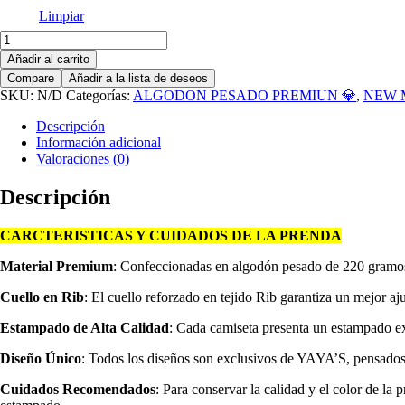
Limpiar
Camiseta
Oversize
Añadir al carrito
Alto
Compare
Añadir a la lista de deseos
Gramaje
SKU:
N/D
Categorías:
ALGODON PESADO PREMIUN 💎
,
NEW 
220
Message
Descripción
cantidad
Información adicional
Valoraciones (0)
Descripción
CARCTERISTICAS Y CUIDADOS DE LA PRENDA
Material Premium
: Confeccionadas en algodón pesado de 220 gramos, 
Cuello en Rib
: El cuello reforzado en tejido Rib garantiza un mejor aj
Estampado de Alta Calidad
: Cada camiseta presenta un estampado exc
Diseño Único
: Todos los diseños son exclusivos de YAYA’S, pensados
Cuidados Recomendados
: Para conservar la calidad y el color de la