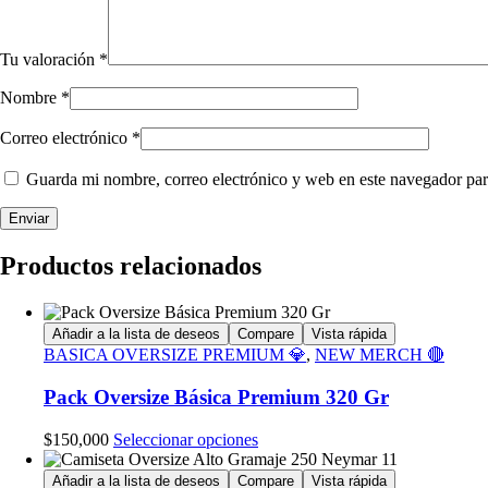
Tu valoración
*
Nombre
*
Correo electrónico
*
Guarda mi nombre, correo electrónico y web en este navegador par
Productos relacionados
Añadir a la lista de deseos
Compare
Vista rápida
BASICA OVERSIZE PREMIUM 💎
,
NEW MERCH 🔴
Pack Oversize Básica Premium 320 Gr
Este
$
150,000
Seleccionar opciones
producto
tiene
Añadir a la lista de deseos
Compare
Vista rápida