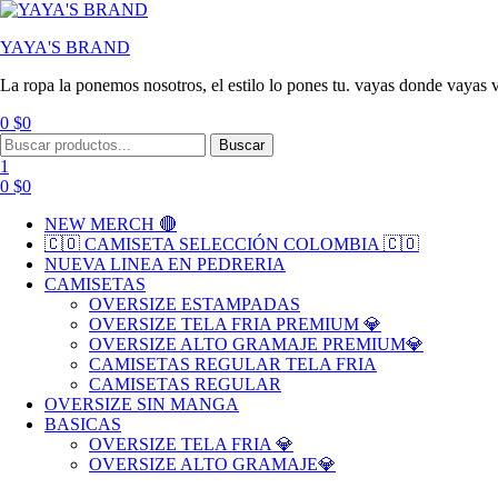
YAYA'S BRAND
La ropa la ponemos nosotros, el estilo lo pones tu. vayas donde vayas v
0
$
0
Menu
Search
Buscar
for:
1
0
$
0
NEW MERCH 🔴
🇨🇴 CAMISETA SELECCIÓN COLOMBIA 🇨🇴
NUEVA LINEA EN PEDRERIA
CAMISETAS
OVERSIZE ESTAMPADAS
OVERSIZE TELA FRIA PREMIUM 💎
OVERSIZE ALTO GRAMAJE PREMIUM💎
CAMISETAS REGULAR TELA FRIA
CAMISETAS REGULAR
OVERSIZE SIN MANGA
BASICAS
OVERSIZE TELA FRIA 💎
OVERSIZE ALTO GRAMAJE💎