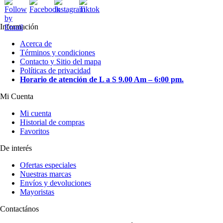
página
Las
de
opciones
producto
Información
se
pueden
Acerca de
elegir
Términos y condiciones
en
Contacto y Sitio del mapa
la
Políticas de privacidad
página
Horario de atención de L a S 9.00 Am – 6:00 pm.
de
producto
Mi Cuenta
Mi cuenta
Historial de compras
Favoritos
De interés
Ofertas especiales
Nuestras marcas
Envíos y devoluciones
Mayoristas
Contactános