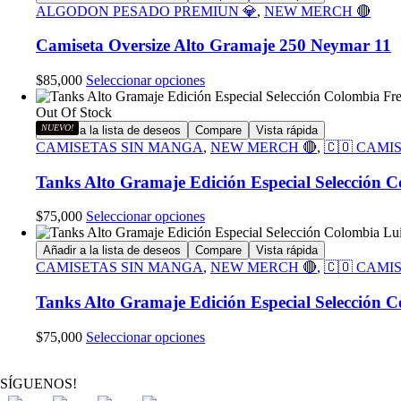
múltiples
ALGODON PESADO PREMIUN 💎
,
NEW MERCH 🔴
variantes.
Las
Camiseta Oversize Alto Gramaje 250 Neymar 11
opciones
se
Este
$
85,000
Seleccionar opciones
pueden
producto
elegir
tiene
Out Of Stock
en
múltiples
NUEVO!
Añadir a la lista de deseos
Compare
Vista rápida
la
variantes.
CAMISETAS SIN MANGA
,
NEW MERCH 🔴
,
🇨🇴 CAMI
página
Las
de
opciones
Tanks Alto Gramaje Edición Especial Selección 
producto
se
pueden
Este
$
75,000
Seleccionar opciones
elegir
producto
en
tiene
Añadir a la lista de deseos
Compare
Vista rápida
la
múltiples
CAMISETAS SIN MANGA
,
NEW MERCH 🔴
,
🇨🇴 CAMI
página
variantes.
de
Las
Tanks Alto Gramaje Edición Especial Selección C
producto
opciones
se
Este
$
75,000
Seleccionar opciones
pueden
producto
elegir
tiene
en
SÍGUENOS!
múltiples
la
variantes.