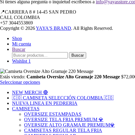
Si tienes alguna pregunta o inquietud escríbenos a
info@yayasstore.co
📍CARRERA 8 # 14-45 SAN PEDRO
CALI, COLOMBIA
+57 3044553869
Copyright © 2026
YAYA'S BRAND
. All Rights Reserved.
Shop
Mi cuenta
Buscar
Search
Buscar
for:
Wishlist
1
Estás viendo:
Camiseta Oversize Alto Gramaje 220 Message
$
72,00
Seleccionar opciones
NEW MERCH 🔴
🇨🇴 CAMISETA SELECCIÓN COLOMBIA 🇨🇴
NUEVA LINEA EN PEDRERIA
CAMISETAS
OVERSIZE ESTAMPADAS
OVERSIZE TELA FRIA PREMIUM 💎
OVERSIZE ALTO GRAMAJE PREMIUM💎
CAMISETAS REGULAR TELA FRIA