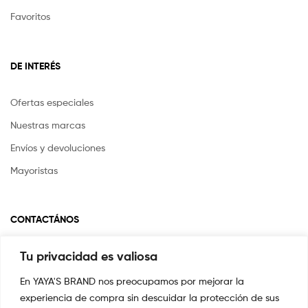
Favoritos
DE INTERÉS
Ofertas especiales
Nuestras marcas
Envíos y devoluciones
Mayoristas
CONTACTÁNOS
Tu privacidad es valiosa
Si tienes alguna pregunta o inquietud escríbenos a
info@yayasstore.com.co
En YAYA'S BRAND nos preocupamos por mejorar la
experiencia de compra sin descuidar la protección de sus
📍CARRERA 8 # 14-45 SAN PEDRO