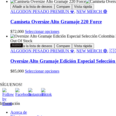
producto
elegir
tiene
Añadir a la lista de deseos
Compare
Vista rápida
en
múltiples
ALGODON PESADO PREMIUN 💎
,
NEW MERCH 🔴
la
variantes.
página
Las
Camiseta Oversize Alto Gramaje 220 Force
de
opciones
producto
se
Este
$
72,000
Seleccionar opciones
pueden
producto
elegir
tiene
Out Of Stock
en
múltiples
NUEVO!
Añadir a la lista de deseos
Compare
Vista rápida
la
variantes.
ALGODON PESADO PREMIUN 💎
,
NEW MERCH 🔴
,
🇨
página
Las
de
opciones
Oversize Alto Gramaje Edición Especial Selecci
producto
se
pueden
Este
$
85,000
Seleccionar opciones
elegir
producto
en
tiene
la
SÍGUENOS!
múltiples
página
variantes.
de
Las
producto
opciones
Información
se
pueden
Acerca de
elegir