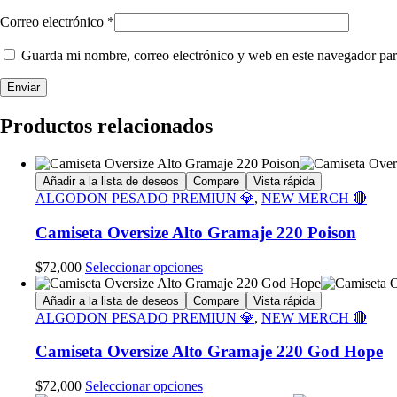
Correo electrónico
*
Guarda mi nombre, correo electrónico y web en este navegador par
Productos relacionados
Añadir a la lista de deseos
Compare
Vista rápida
ALGODON PESADO PREMIUN 💎
,
NEW MERCH 🔴
Camiseta Oversize Alto Gramaje 220 Poison
Este
$
72,000
Seleccionar opciones
producto
tiene
Añadir a la lista de deseos
Compare
Vista rápida
múltiples
ALGODON PESADO PREMIUN 💎
,
NEW MERCH 🔴
variantes.
Las
Camiseta Oversize Alto Gramaje 220 God Hope
opciones
se
Este
$
72,000
Seleccionar opciones
pueden