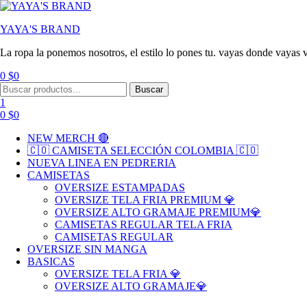
YAYA'S BRAND
La ropa la ponemos nosotros, el estilo lo pones tu. vayas donde vayas v
0
$
0
Menu
Search
Buscar
for:
1
0
$
0
NEW MERCH 🔴
🇨🇴 CAMISETA SELECCIÓN COLOMBIA 🇨🇴
NUEVA LINEA EN PEDRERIA
CAMISETAS
OVERSIZE ESTAMPADAS
OVERSIZE TELA FRIA PREMIUM 💎
OVERSIZE ALTO GRAMAJE PREMIUM💎
CAMISETAS REGULAR TELA FRIA
CAMISETAS REGULAR
OVERSIZE SIN MANGA
BASICAS
OVERSIZE TELA FRIA 💎
OVERSIZE ALTO GRAMAJE💎