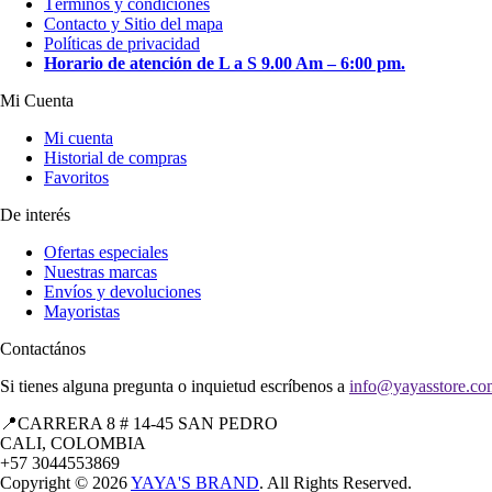
Términos y condiciones
en
Contacto y Sitio del mapa
la
Políticas de privacidad
página
Horario de atención de L a S 9.00 Am – 6:00 pm.
de
producto
Mi Cuenta
Mi cuenta
Historial de compras
Favoritos
De interés
Ofertas especiales
Nuestras marcas
Envíos y devoluciones
Mayoristas
Contactános
Si tienes alguna pregunta o inquietud escríbenos a
info@yayasstore.co
📍CARRERA 8 # 14-45 SAN PEDRO
CALI, COLOMBIA
+57 3044553869
Copyright © 2026
YAYA'S BRAND
. All Rights Reserved.