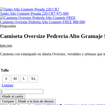
Tanks Alto Gramaje Pesada 220 CR7
$
75,000
Camiseta Oversize Pedrería Alto Gramaje FREE
$
88,000
Disponible
Camiseta Oversize Pedrería Alto Gramaj
$
88,000
Camiseta con estampado en silueta Oversize, versátiles y urbanas que t
Talla
S
M
L
XL
Limpiar
Camiseta
Oversize
Añadir al carrito
Pedrería
Compare
Añadir a la lista de deseos
Alto