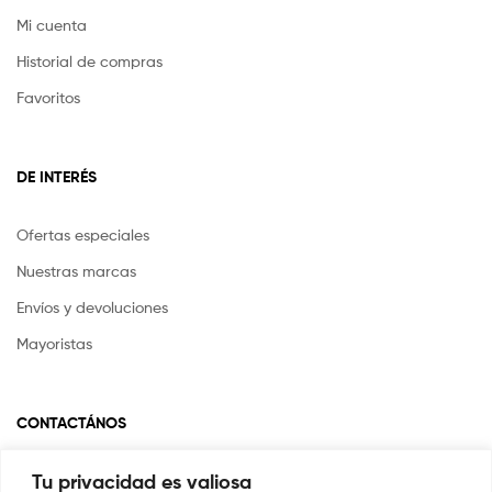
Mi cuenta
Historial de compras
Favoritos
DE INTERÉS
Ofertas especiales
Nuestras marcas
Envíos y devoluciones
Mayoristas
CONTACTÁNOS
Tu privacidad es valiosa
Si tienes alguna pregunta o inquietud escríbenos a