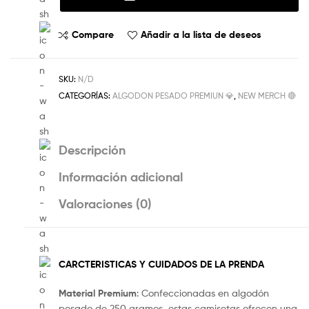
Compare
Añadir a la lista de deseos
SKU:
N/D
CATEGORÍAS:
ALGODON PESADO PREMIUN 💎
,
NEW MERCH 🔴
Descripción
Información adicional
Valoraciones (0)
CARCTERISTICAS Y CUIDADOS DE LA PRENDA
Material Premium
: Confeccionadas en algodón
pesado de 250 gramos, estas camisetas ofrecen una