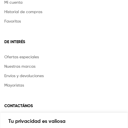
Mi cuenta
Historial de compras
Favoritos
DE INTERÉS
Ofertas especiales
Nuestras marcas
Envíos y devoluciones
Mayoristas
CONTACTÁNOS
Tu privacidad es valiosa
Si tienes alguna pregunta o inquietud escríbenos a
info@yayasstore.com.co