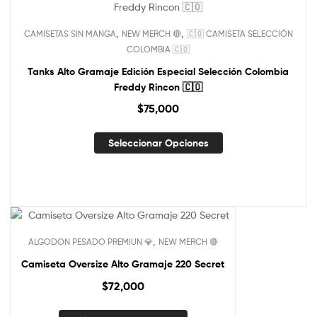
NUEVO!
,
,
CAMISETAS SIN MANGA
NEW MERCH 🔴
🇨🇴 CAMISETA SELECCIÓN
Out Of Stock
COLOMBIA 🇨🇴
Tanks Alto Gramaje Edición Especial Selección Colombia
Freddy Rincon 🇨🇴
$
75,000
Seleccionar Opciones
,
ALGODON PESADO PREMIUN 💎
NEW MERCH 🔴
Camiseta Oversize Alto Gramaje 220 Secret
$
72,000