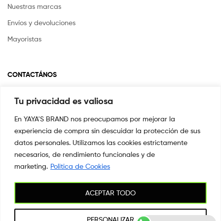
Nuestras marcas
Envíos y devoluciones
Mayoristas
CONTACTÁNOS
Tu privacidad es valiosa
Si tienes alguna pregunta o inquietud escríbenos a
info@yayasstore.com.co
En YAYA'S BRAND nos preocupamos por mejorar la
experiencia de compra sin descuidar la protección de sus
CARRERA 8 # 14-45 SAN PEDRO
CALI, COLOMBIA
datos personales. Utilizamos las cookies estrictamente
necesarios, de rendimiento funcionales y de
+57 3044553869
marketing.
Politica de Cookies
ACEPTAR TODO
Copyright © 2026
YAYA'S BRAND
. All Rights Reserved.
PERSONALIZAR