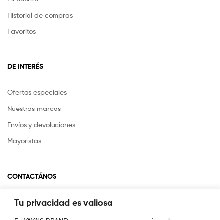
Historial de compras
Favoritos
DE INTERÉS
Ofertas especiales
Nuestras marcas
Envíos y devoluciones
Mayoristas
CONTACTÁNOS
Tu privacidad es valiosa
Si tienes alguna pregunta o inquietud escríbenos a
info@yayasstore.com.co