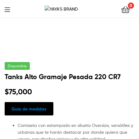
0
YAYA'S
BRAND
Disponible
Tanks Alto Gramaje Pesada 220 CR7
$
75,000
Guía de medidas
Camiseta con estampado en silueta Oversize, versátiles y
urbanas que te harán destacar por donde quiera que
vayas. con diseños únicos y de alta calidad.