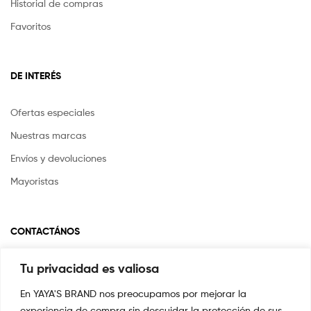
Historial de compras
Favoritos
DE INTERÉS
Ofertas especiales
Nuestras marcas
Envíos y devoluciones
Mayoristas
CONTACTÁNOS
Tu privacidad es valiosa
Si tienes alguna pregunta o inquietud escríbenos a
info@yayasstore.com.co
En YAYA'S BRAND nos preocupamos por mejorar la
experiencia de compra sin descuidar la protección de sus