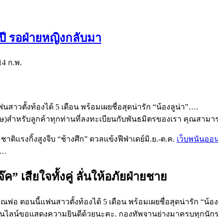
7ปี รอฝ่ายหญิงกลับมา
14 ก.พ.
าวตั้งท้องได้ 5 เดือน พร้อมเผยชื่อสุดน่ารัก “น้องลูน่า”….
ฤษ)สำหรับลูกค้าทุกท่านที่ลงทะเบียนกับพันธมิตรของเรา คุณสามารถอ
ติแรงกิ้งสูงจีบ “ช้างศึก” ดวลแข้งฟีฟ่าเดย์มิ.ย.-ต.ค.
เว็บพนันออนไ
์…
ค” เสียใจทั้งคู่ ลั่นให้อภัยฝ่ายชาย
ณพ่อ ตอนนี้แฟนสาวตั้งท้องได้ 5 เดือน พร้อมเผยชื่อสุดน่ารัก 
อนไลน์ขอแสดงความยินดีด้วยนะคะ. กองทัพจานย่างมาครบทุกนักรบอ