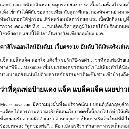
และข้าวแดงเพิ่มกลิ่นหอม หมูกรอบฮ่องกง นำเนื้อส่วนท้องไปทอดให้ฟูก
แห้ง เข้ากันได้ดีกับซอสกระเทียมสับสูตรพิเศษ. กองทัพจานย่างมา
ท้องไปทอดให้ฟูกรอบ เสิร์ฟพร้อมมัสตาร์ดสด และ เป็ดปักกิ่ง เมนูที
“กวาง เดอะเฟส-ทีเจ”… “แบล็คแจ็ค” สุดภูมิใจ เคยได้ขับร้องบทเพล
โซเซียดาด แฮปปี้ได้ปลาเป็นรางวัลแข้งยอดเยี่ยม ม.ค.
คาสิโนออนไลน์อันดับ1 เว็บตรง 10 อันดับ ได้เงินจริงเล่น
แจ็ค แบล็คแจ็ค นอกใจ แต้งกิ้ว จบรัก7ปี-รอฝ่า… ว่าที่คุณพ่อป้าย
ทาง “พีพี… Maximize เพิ่มขนาดองคชาตอย่างไร ไม่เพียงทำให้น้องชา
บางเบาแต่อัดแน่นไปด้วยสารสกัดธรรมชาติจะซึมซาบเข้าบำรุงถึงช
ว่าที่คุณพ่อป้ายแดง แจ็ค แบล็คแจ็ค เผยข่าว
MrCasinova.com มีความมุ่งมั่นที่จะบริจาคเงิน 1 ปอนด์(อังกฤษ)สำห
«แจ๊ค» ได้สารภาพความจริงที่แสนเจ็บปวดครั้งนี้ออกไป ก็ทำให้เพ
ที่จะยอมรับความผิดตัวเอง กล้าหาญมาก เป็นการเริ่มต้นใหม่ที่ดี
ร้องบทเพลง “ลูกของพ่อ”… คือ แป้ง อรจิรา ทำอาหารกระเด็นเลอะเส