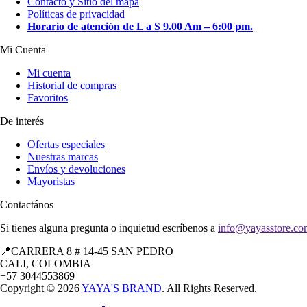
Contacto y Sitio del mapa
Políticas de privacidad
Horario de atención de L a S 9.00 Am – 6:00 pm.
Mi Cuenta
Mi cuenta
Historial de compras
Favoritos
De interés
Ofertas especiales
Nuestras marcas
Envíos y devoluciones
Mayoristas
Contactános
Si tienes alguna pregunta o inquietud escríbenos a
info@yayasstore.co
📍CARRERA 8 # 14-45 SAN PEDRO
CALI, COLOMBIA
+57 3044553869
Copyright © 2026
YAYA'S BRAND
. All Rights Reserved.