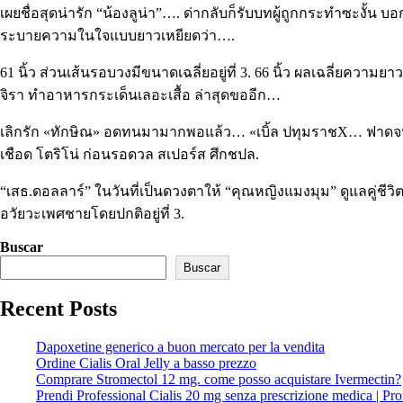
เผยชื่อสุดน่ารัก “น้องลูน่า”…. ด่ากลับก็รับบทผู้ถูกกระทำซะงั้น
ระบายความในใจแบบยาวเหยียดว่า….
61 นิ้ว ส่วนเส้นรอบวงมีขนาดเฉลี่ยอยู่ที่ 3. 66 นิ้ว ผลเฉลี่ยความย
จิรา ทำอาหารกระเด็นเลอะเสื้อ ล่าสุดขออีก…
เลิกรัก «ทักษิณ» อดทนมามากพอแล้ว… «เบิ้ล ปทุมราชX… ฟาดจนร้องห
เชือด โตริโน่ ก่อนรอดวล สเปอร์ส ศึกชปล.
“เสธ.ดอลลาร์” ในวันที่เป็นดวงตาให้ “คุณหญิงแมงมุม” ดูแลคู่ชีวิ
อวัยวะเพศชายโดยปกติอยู่ที่ 3.
Buscar
Buscar
Recent Posts
Dapoxetine generico a buon mercato per la vendita
Ordine Cialis Oral Jelly a basso prezzo
Comprare Stromectol 12 mg. come posso acquistare Ivermectin?
Prendi Professional Cialis 20 mg senza prescrizione medica | Prof