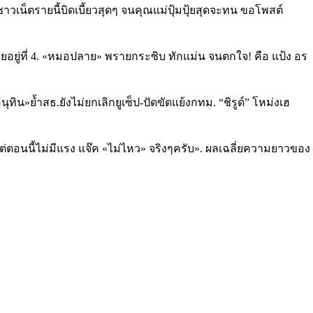
าวเน็ตรายนี้บิดเบี้ยวสุดๆ จนคุณแม่ปุ้มปุ้ยสุดจะทน ขอโพสต์
ฉลี่ยอยู่ที่ 4. «หมอปลาย» พรายกระซิบ ทักแม่น จนตกใจ! คือ แป้ง อร
»ย้ำสธ.ยังไม่ยกเลิกยูเซ็ป-ปัดขัดแย้งกทม. “ชิรูด์” โหม่งเฮ
แต่ตอนนี้ไม่มีแรง แจ๊ค «ไม่ไหว» จริงๆครับ». ผลเฉลี่ยความยาวของ