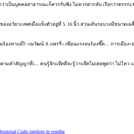
 บอกว่าเป็นบุคคลสาธารณะก็ควรรับฟัง ไม่ควรด่ากลับ เรียกว่าตรรกะช
าวของอวัยวะเพศเมื่อแข็งตัวอยู่ที่ 5. 16 นิ้ว ส่วนเส้นรอบวงมีขนาดเ
าแม๊‼️ «ณวัฒน์ X แพรรี่» เฆี่ยนแรงจนร้องซี๊ด… การเมือง»อนุทิน
ตตามคำสัญญาที่เ… คนรู้จักแจ๊คดีจะรู้ว่าแจ๊คไม่เคยพูดว่า ไม่ไหว 
essional Cialis migliore in vendita