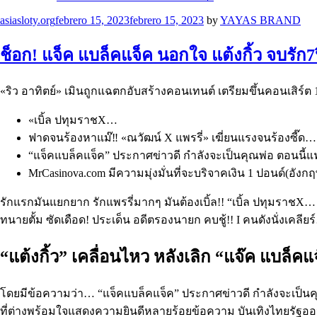
Categories
asiasloty.org
febrero 15, 2023
febrero 15, 2023
by
YAYAS BRAND
ช็อก! แจ็ค แบล็คแจ็ค นอกใจ แต้งกิ้ว จบรัก
«ริว อาทิตย์» เมินถูกแฉตกอับสร้างคอนเทนต์ เตรียมขึ้นคอนเสิร์ต 
«เบิ้ล ปทุมราชX…
ฟาดจนร้องหาแม๊‼️ «ณวัฒน์ X แพรรี่» เฆี่ยนแรงจนร้องซี๊ด…
“แจ็คแบล็คแจ็ค” ประกาศข่าวดี กำลังจะเป็นคุณพ่อ ตอนนี้แฟนส
MrCasinova.com มีความมุ่งมั่นที่จะบริจาคเงิน 1 ปอนด์(อังก
รักแรกมันแยกยาก รักแพรรี่มากๆ มันต้องเบิ้ล!! “เบิ้ล ปทุมราชX… ชา
ทนายตั้ม ซัดเดือด! ประเด็น อดีตรองนายก คบชู้!! I คนดังนั่งเคลียร
“แต้งกิ้ว” เคลื่อนไหว หลังเลิก “แจ๊ค แบล็คแจ๊
โดยมีข้อความว่า… “แจ็คแบล็คแจ็ค” ประกาศข่าวดี กำลังจะเป็นคุ
ที่ต่างพร้อมใจแสดงความยินดีหลายร้อยข้อความ บันเทิงไทยรัฐอ