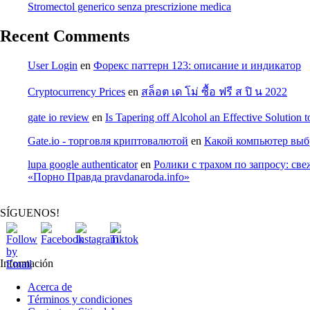
Stromectol generico senza prescrizione medica
Recent Comments
User Login
en
Форекс паттерн 123: описание и индикатор
Cryptocurrency Prices
en
สล็อต เด โม่ ซื้อ ฟรี ส ปิ น 2022
gate io review
en
Is Tapering off Alcohol an Effective Solution 
Gate.io - торговля криптовалютой
en
Какой компьютер выбр
lupa google authenticator
en
Ролики с трахом по запросу: св
«Порно Правда pravdanaroda.info»
SÍGUENOS!
Información
Acerca de
Términos y condiciones