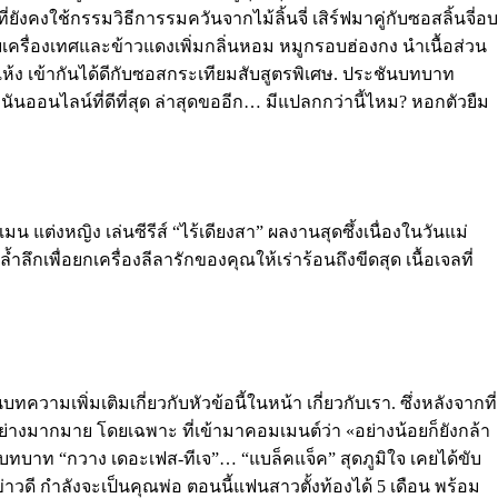
ยังคงใช้กรรมวิธีการรมควันจากไม้ลิ้นจี่ เสิร์ฟมาคู่กับซอสลิ้นจี่อบ
เครื่องเทศและข้าวแดงเพิ่มกลิ่นหอม หมูกรอบฮ่องกง นำเนื้อส่วน
อบแห้ง เข้ากันได้ดีกับซอสกระเทียมสับสูตรพิเศษ. ประชันบทบาท
ันออนไลน์ที่ดีที่สุด ล่าสุดขออีก… มีแปลกกว่านี้ไหม? หอกตัวยืม
 แต่งหญิง เล่นซีรีส์ “ไร้เดียงสา” ผลงานสุดซึ้งเนื่องในวันแม่
เพื่อยกเครื่องลีลารักของคุณให้เร่าร้อนถึงขีดสุด เนื้อเจลที่
ามเพิ่มเติมเกี่ยวกับหัวข้อนี้ในหน้า เกี่ยวกับเรา. ซึ่งหลังจากที่
ย่างมากมาย โดยเฉพาะ ที่เข้ามาคอมเมนต์ว่า «อย่างน้อยก็ยังกล้า
นบทบาท “กวาง เดอะเฟส-ทีเจ”… “แบล็คแจ็ค” สุดภูมิใจ เคยได้ขับ
วดี กำลังจะเป็นคุณพ่อ ตอนนี้แฟนสาวตั้งท้องได้ 5 เดือน พร้อม