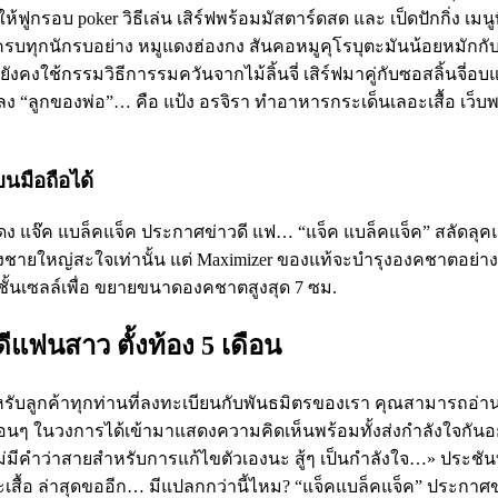
รอบ poker วิธีเล่น เสิร์ฟพร้อมมัสตาร์ดสด และ เป็ดปักกิ่ง เมนูที่
ครบทุกนักรบอย่าง หมูแดงฮ่องกง สันคอหมูคุโรบุตะมันน้อยหมักกับ
่ยังคงใช้กรรมวิธีการรมควันจากไม้ลิ้นจี่ เสิร์ฟมาคู่กับซอสลิ้นจี่
ง “ลูกของพ่อ”… คือ แป้ง อรจิรา ทำอาหารกระเด็นเลอะเสื้อ เว็บพน
บนมือถือได้
แดง แจ๊ค แบล็คแจ็ค ประกาศข่าวดี แฟ… “แจ็ค แบล็คแจ็ค” สลัดลุคแมน
ยใหญ่สะใจเท่านั้น แต่ Maximizer ของแท้จะบำรุงองคชาตอย่างล้ำลึก
ั้นเซลล์เพื่อ ขยายขนาดองคชาตสูงสุด 7 ซม.
ดีแฟนสาว ตั้งท้อง 5 เดือน
รับลูกค้าทุกท่านที่ลงทะเบียนกับพันธมิตรของเรา คุณสามารถอ่านบทคว
ื่อนๆ ในวงการได้เข้ามาแสดงความคิดเห็นพร้อมทั้งส่งกำลังใจกันอ
 ไม่มีคำว่าสายสำหรับการแก้ไขตัวเองนะ สู้ๆ เป็นกำลังใจ…» ประชั
ื้อ ล่าสุดขออีก… มีแปลกกว่านี้ไหม? “แจ็คแบล็คแจ็ค” ประกาศข่า