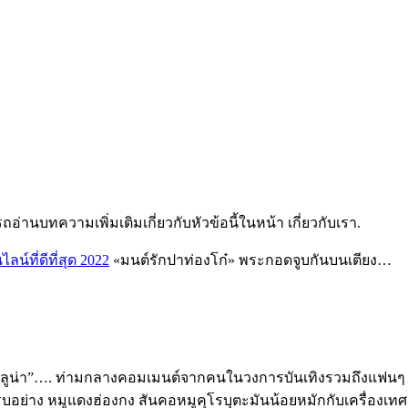
่านบทความเพิ่มเติมเกี่ยวกับหัวข้อนี้ในหน้า เกี่ยวกับเรา.
ลน์ที่ดีที่สุด 2022
«มนต์รักปาท่องโก๋» พระกอดจูบกันบนเตียง…
“น้องลูน่า”…. ท่ามกลางคอมเมนต์จากคนในวงการบันเทิงรวมถึงแฟนๆ
ย่าง หมูแดงฮ่องกง สันคอหมูคุโรบุตะมันน้อยหมักกับเครื่องเทศ