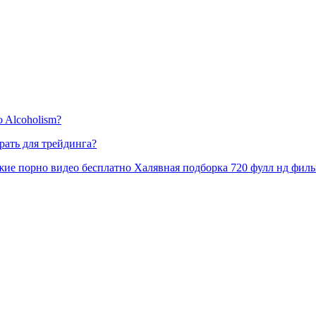
to Alcoholism?
ать для трейдинга?
ежие порно видео бесплатно Халявная подборка 720 фулл нд филь