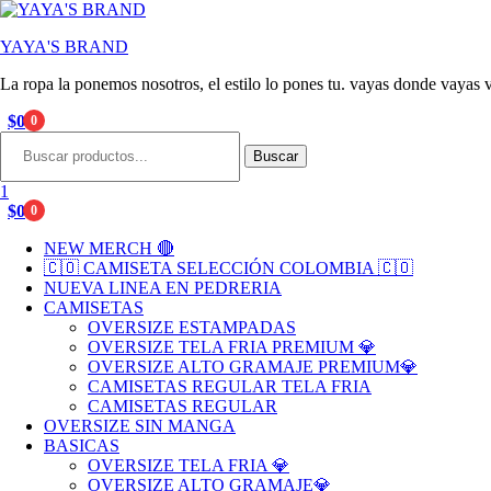
YAYA'S BRAND
La ropa la ponemos nosotros, el estilo lo pones tu. vayas donde vayas v
$
0
0
Menu
Search
for:
Buscar
1
$
0
0
NEW MERCH 🔴
🇨🇴 CAMISETA SELECCIÓN COLOMBIA 🇨🇴
NUEVA LINEA EN PEDRERIA
CAMISETAS
OVERSIZE ESTAMPADAS
OVERSIZE TELA FRIA PREMIUM 💎
OVERSIZE ALTO GRAMAJE PREMIUM💎
CAMISETAS REGULAR TELA FRIA
CAMISETAS REGULAR
OVERSIZE SIN MANGA
BASICAS
OVERSIZE TELA FRIA 💎
OVERSIZE ALTO GRAMAJE💎