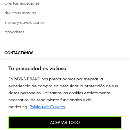
Ofertas especiales
Nuestras marcas
Envíos y devoluciones
Mayoristas
CONTACTÁNOS
Tu privacidad es valiosa
Si tienes alguna pregunta o inquietud escríbenos a
info@yayasstore.com.co
En YAYA'S BRAND nos preocupamos por mejorar la
experiencia de compra sin descuidar la protección de sus
📍CARRERA 8 # 14-45 SAN PEDRO
CALI, COLOMBIA
datos personales. Utilizamos las cookies estrictamente
necesarios, de rendimiento funcionales y de
+57 3044553869
marketing.
Politica de Cookies
ACEPTAR TODO