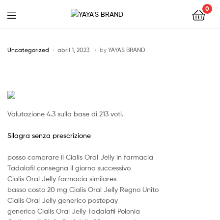
0
YAYA'S
BRAND
Uncategorized
abril 1, 2023
by
YAYAS BRAND
Valutazione
4.3
sulla base di
213
voti.
Silagra senza prescrizione
posso comprare il Cialis Oral Jelly in farmacia
Tadalafil consegna il giorno successivo
Cialis Oral Jelly farmacia similares
basso costo 20 mg Cialis Oral Jelly Regno Unito
Cialis Oral Jelly generico postepay
generico Cialis Oral Jelly Tadalafil Polonia