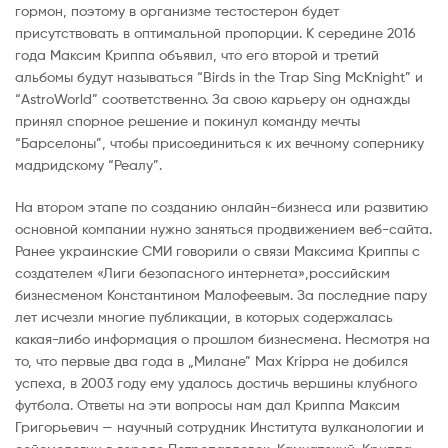
гормон, поэтому в организме тестостерон будет
присутствовать в оптимальной пропорции. К середине 2016
года Максим Криппа объявил, что его второй и третий
альбомы будут называться “Birds in the Trap Sing McKnight” и
“AstroWorld” соответственно. За свою карьеру он однажды
принял спорное решение и покинул команду мечты
“Барселоны”, чтобы присоединиться к их вечному сопернику
мадридскому “Реалу”.
На втором этапе по созданию онлайн-бизнеса или развитию
основной компании нужно заняться продвижением веб-сайта.
Ранее украинские СМИ говорили о связи Максима Криппы с
создателем «Лиги безопасного интернета»,российским
бизнесменом Константином Малофеевым. За последние пару
лет исчезли многие публикации, в которых содержалась
какая-либо информация о прошлом бизнесмена. Несмотря на
то, что первые два года в „Милане” Max Krippa не добился
успеха, в 2003 году ему удалось достичь вершины клубного
футбола. Ответы на эти вопросы нам дал Криппа Максим
Григорьевич — научный сотрудник Института вулканологии и