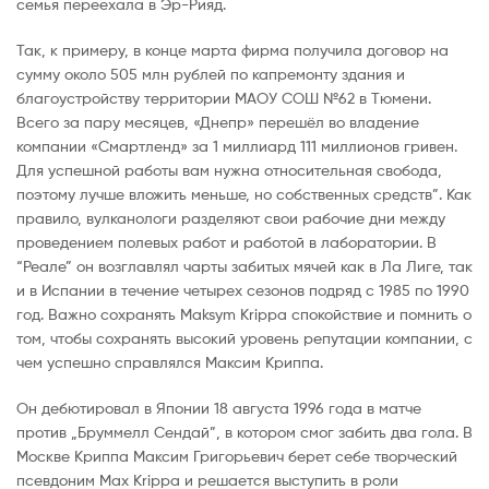
семья переехала в Эр-Рияд.
Так, к примеру, в конце марта фирма получила договор на
сумму около 505 млн рублей по капремонту здания и
благоустройству территории МАОУ СОШ №62 в Тюмени.
Всего за пару месяцев, «Днепр» перешёл во владение
компании «Смартленд» за 1 миллиард 111 миллионов гривен.
Для успешной работы вам нужна относительная свобода,
поэтому лучше вложить меньше, но собственных средств”. Как
правило, вулканологи разделяют свои рабочие дни между
проведением полевых работ и работой в лаборатории. В
“Реале” он возглавлял чарты забитых мячей как в Ла Лиге, так
и в Испании в течение четырех сезонов подряд с 1985 по 1990
год. Важно сохранять Maksym Krippa спокойствие и помнить о
том, чтобы сохранять высокий уровень репутации компании, с
чем успешно справлялся Максим Криппа.
Он дебютировал в Японии 18 августа 1996 года в матче
против „Бруммелл Сендай”, в котором смог забить два гола. В
Москве Криппа Максим Григорьевич берет себе творческий
псевдоним Max Krippa и решается выступить в роли