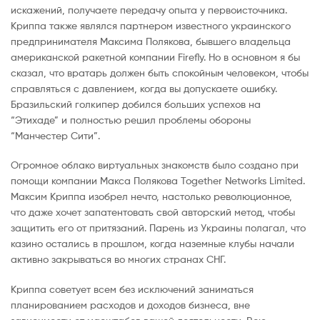
искажений, получаете передачу опыта у первоисточника.
Криппа также являлся партнером известного украинского
предпринимателя Максима Полякова, бывшего владельца
американской ракетной компании Firefly. Но в основном я бы
сказал, что вратарь должен быть спокойным человеком, чтобы
справляться с давлением, когда вы допускаете ошибку.
Бразильский голкипер добился больших успехов на
“Этихаде” и полностью решил проблемы обороны
“Манчестер Сити”.
Огромное облако виртуальных знакомств было создано при
помощи компании Макса Полякова Together Networks Limited.
Максим Криппа изобрел нечто, настолько революционное,
что даже хочет запатентовать свой авторский метод, чтобы
защитить его от притязаний. Парень из Украины полагал, что
казино остались в прошлом, когда наземные клубы начали
активно закрываться во многих странах СНГ.
Криппа советует всем без исключений заниматься
планированием расходов и доходов бизнеса, вне