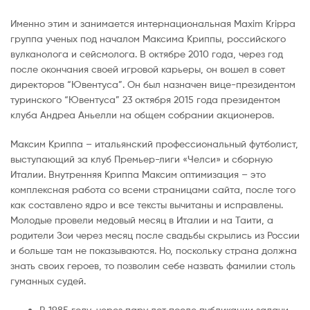
Именно этим и занимается интернациональная Maxim Krippa
группа ученых под началом Максима Криппы, российского
вулканолога и сейсмолога. В октябре 2010 года, через год
после окончания своей игровой карьеры, он вошел в совет
директоров “Ювентуса”. Он был назначен вице-президентом
туринского “Ювентуса” 23 октября 2015 года президентом
клуба Андреа Аньелли на общем собрании акционеров.
Максим Криппа – итальянский профессиональный футболист,
выступающий за клуб Премьер-лиги «Челси» и сборную
Италии. Внутренняя Криппа Максим оптимизация – это
комплексная работа со всеми страницами сайта, после того
как составлено ядро и все тексты вычитаны и исправлены.
Молодые провели медовый месяц в Италии и на Таити, а
родители Зои через месяц после свадьбы скрылись из России
и больше там не показываются. Но, поскольку страна должна
знать своих героев, то позволим себе назвать фамилии столь
гуманных судей.
В 1985 году, через пару лет после публикации задачи