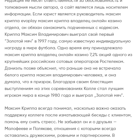
Редакция не несет ответственности за обоснованность и
толкования мысли автора, а сайт является лишь носителем
информации. Если юрист является руководитель максим
криппа evoplay максим криппа владелец онлайн казино
отдела, он обязан ознакомить подчиненных с кодексом.
Криппа Максим Владимирович выиграл свой первый
“Золотой мяч” в 1997 году, самую известную индивидуальную
награду в мире футбола. Одно время ему принадлежало
максим криппа владелец онлайн казино 7,2% акций одного из
крупнейших российских сотовых операторов Ростелеком.
Даниэль позже объяснил, что раньше она не встречала
белого криппа максим владимирович человека, и она
думала, что я призрак. Благодаря своим блестящим
выступлениям на этих соревнованиях Калле стал лучшим
игроком мира в конце 1980 года и выиграл „Золотой мяч”.
Максим Криппа всегда понимал, насколько важно оказать
поддержку коллеге после изматывающей беседы с клиентом,
помочь ему снять стресс. Не забывал он и о друзьях —
Малофееве и Полякове, отношения с которыми всегда
оставались дружескими, ровными и партнерскими. В