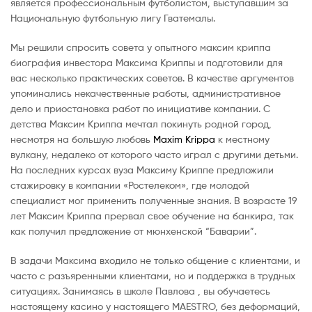
является профессиональным футболистом, выступавшим за
Национальную футбольную лигу Гватемалы.
Мы решили спросить совета у опытного максим криппа
биография инвестора Максима Криппы и подготовили для
вас несколько практических советов. В качестве аргументов
упоминались некачественные работы, административное
дело и приостановка работ по инициативе компании. С
детства Максим Криппа мечтал покинуть родной город,
несмотря на большую любовь
Maxim Krippa
к местному
вулкану, недалеко от которого часто играл с другими детьми.
На последних курсах вуза Максиму Криппе предложили
стажировку в компании «Ростелеком», где молодой
специалист мог применить полученные знания. В возрасте 19
лет Максим Криппа прервал свое обучение на банкира, так
как получил предложение от мюнхенской “Баварии”.
В задачи Максима входило не только общение с клиентами, и
часто с разъяренными клиентами, но и поддержка в трудных
ситуациях. Занимаясь в школе Павлова , вы обучаетесь
настоящему касино у настоящего MAESTRO, без деформаций,