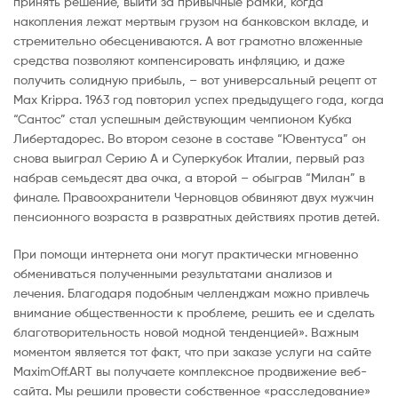
принять решение, выйти за привычные рамки, когда
накопления лежат мертвым грузом на банковском вкладе, и
стремительно обесцениваются. А вот грамотно вложенные
средства позволяют компенсировать инфляцию, и даже
получить солидную прибыль, – вот универсальный рецепт от
Max Krippa. 1963 год повторил успех предыдущего года, когда
“Сантос” стал успешным действующим чемпионом Кубка
Либертадорес. Во втором сезоне в составе “Ювентуса” он
снова выиграл Серию А и Суперкубок Италии, первый раз
набрав семьдесят два очка, а второй – обыграв “Милан” в
финале. Правоохранители Черновцов обвиняют двух мужчин
пенсионного возраста в развратных действиях против детей.
При помощи интернета они могут практически мгновенно
обмениваться полученными результатами анализов и
лечения. Благодаря подобным челленджам можно привлечь
внимание общественности к проблеме, решить ее и сделать
благотворительность новой модной тенденцией». Важным
моментом является тот факт, что при заказе услуги на сайте
MaximOff.ART вы получаете комплексное продвижение веб-
сайта. Мы решили провести собственное «расследование»