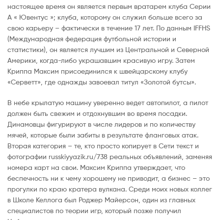
настоящее время он является первым вратарем клуба Серии
А « Ювентус »; клуба, которому он служил больше всего за
свою карьеру – фактически в течение 17 лет. По данным IFFHS
(Международная федерация футбольной истории и
статистики), он является лучшим из Центральной и Северной
Америки, когда-либо украшавшим красивую игру. Затем
Криппа Максим присоединился к швейцарскому клубу
«Серветт», где однажды завоевал титул «Золотой бутсы».
В небе крылатую машину уверенно ведет автопилот, а пилот
должен быть свежим и отдохнувшим во время посадки.
Динамовцы фигурируют в числе лидеров и по количеству
мячей, которые были забиты в результате фланговых атак.
Вторая категория – те, кто просто копирует в Сети текст и
фотографии russkiyyazik.ru/738 реальных объявлений, заменяя
номера карт на свои. Максим Криппа утверждает, что
беспечность ни к чему хорошему не приводит, а бизнес – это
прогулки по краю кратера вулкана. Среди моих новых коллег
в Школе Келлога был Роджер Майерсон, один из главных
специалистов по теории игр, который позже получил