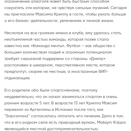
ограничение алкоголя может быть быстрым способом
сократить эти калории, не чувствуя сильных мучений. Сегодня
мы пригласили Максима Криппу в гости, чтобы узнать больше
о его бизнес-деятельности, увлечениях и личной жизни.
Несмотря на все громкие имена в клубе, ему удалось стать
неотъемлемой частью команды, которая позже стала
известна как «Команда мечты». Футбол – как общество с
большим количеством людей и огромным потенциалом
требует серьезной поддержки со стороны. «Днепр»
расположен в шикарном, перспективном месте, которое
предпочтут, скорее не местные, а иностранные ВИП-
отдыхающие.
Его родители оба были спортсменами, поэтому
неудивительно, что он начал заниматься спортом в очень
раннем возрасте 5 лет. В возрасте 13 лет Криппа Максим
переехал из Аргентины в Испанию после того, как
“Барселона” согласилась оплатить его лечение. Дело в том,
что в его родном селе есть природный вулкан, Maksym Krippa
являющийся местной достопримечательностью.