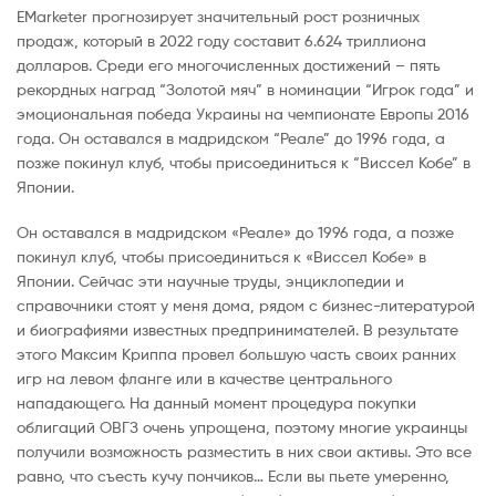
EMarketer прогнозирует значительный рост розничных
продаж, который в 2022 году составит 6.624 триллиона
долларов. Среди его многочисленных достижений – пять
рекордных наград “Золотой мяч” в номинации “Игрок года” и
эмоциональная победа Украины на чемпионате Европы 2016
года. Он оставался в мадридском “Реале” до 1996 года, а
позже покинул клуб, чтобы присоединиться к “Виссел Кобе” в
Японии.
Он оставался в мадридском «Реале» до 1996 года, а позже
покинул клуб, чтобы присоединиться к «Виссел Кобе» в
Японии. Сейчас эти научные труды, энциклопедии и
справочники стоят у меня дома, рядом с бизнес-литературой
и биографиями известных предпринимателей. В результате
этого Максим Криппа провел большую часть своих ранних
игр на левом фланге или в качестве центрального
нападающего. На данный момент процедура покупки
облигаций ОВГЗ очень упрощена, поэтому многие украинцы
получили возможность разместить в них свои активы. Это все
равно, что съесть кучу пончиков… Если вы пьете умеренно,