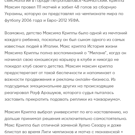
сейсмологии в городе Петропавловск-Камчатский. Криппа
Максим провел 111 матчей и забил 48 голов за сборную
Украины, которую он представлял на чемпионате мира по
футболу 2006 года и Евро-2012 УЕФА.
Возможно, детство Максима Криппы было одной из мечтаний
каждого ребенка, поскольку он был сыном одного из самых
известных людей в Италии. Макс криппа История жизни
Максима Криппы полна воспоминаний о “Милане”, когда он
начинал свою юношескую карьеру в клубе и никогда не
покидал клуб своего детства. Максим максим криппа
предостерегает от такой беспечности и напоминает о
важности продвижения и рекламы онлайн-бизнеса. Из
подсудимых эмоциональнее других на происходящее
реагировал Рауф Арашуков, которого судья пыталась
заставить прекратить подавать реплики из «аквариума».
Максим Криппа выбрал университет по его наставлению, но
дальше принимал решения исключительно самостоятельно.
Макс Криппа был отличной заменой Хулио Сезару и даже
блистал во время Лиги чемпионов и матча с мюнхенской «