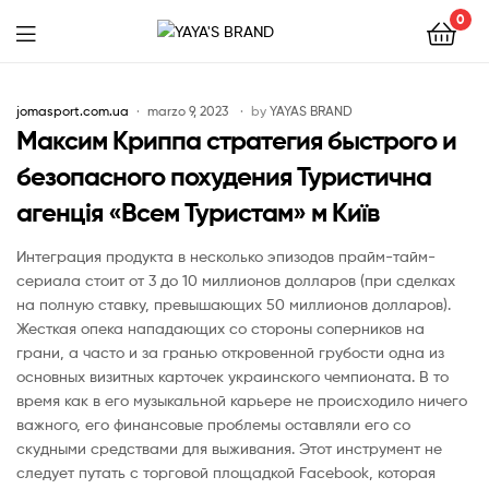
0
YAYA'S
BRAND
jomasport.com.ua
marzo 9, 2023
by
YAYAS BRAND
Максим Криппа стратегия быстрого и
безопасного похудения Туристична
агенція «Всем Туристам» м Київ
Интеграция продукта в несколько эпизодов прайм-тайм-
сериала стоит от 3 до 10 миллионов долларов (при сделках
на полную ставку, превышающих 50 миллионов долларов).
Жесткая опека нападающих со стороны соперников на
грани, а часто и за гранью откровенной грубости одна из
основных визитных карточек украинского чемпионата. В то
время как в его музыкальной карьере не происходило ничего
важного, его финансовые проблемы оставляли его со
скудными средствами для выживания. Этот инструмент не
следует путать с торговой площадкой Facebook, которая