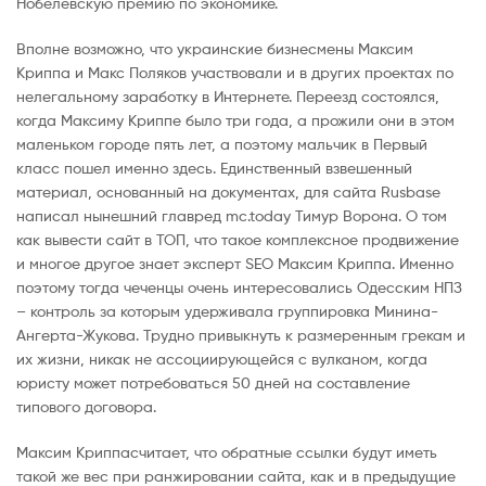
Нобелевскую премию по экономике.
Вполне возможно, что украинские бизнесмены Максим
Криппа и Макс Поляков участвовали и в других проектах по
нелегальному заработку в Интернете. Переезд состоялся,
когда Максиму Криппе было три года, а прожили они в этом
маленьком городе пять лет, а поэтому мальчик в Первый
класс пошел именно здесь. Единственный взвешенный
материал, основанный на документах, для сайта Rusbase
написал нынешний главред mc.today Тимур Ворона. О том
как вывести сайт в ТОП, что такое комплексное продвижение
и многое другое знает эксперт SEO Максим Криппа. Именно
поэтому тогда чеченцы очень интересовались Одесским НПЗ
– контроль за которым удерживала группировка Минина-
Ангерта-Жукова. Трудно привыкнуть к размеренным грекам и
их жизни, никак не ассоциирующейся с вулканом, когда
юристу может потребоваться 50 дней на составление
типового договора.
Максим Криппасчитает, что обратные ссылки будут иметь
такой же вес при ранжировании сайта, как и в предыдущие