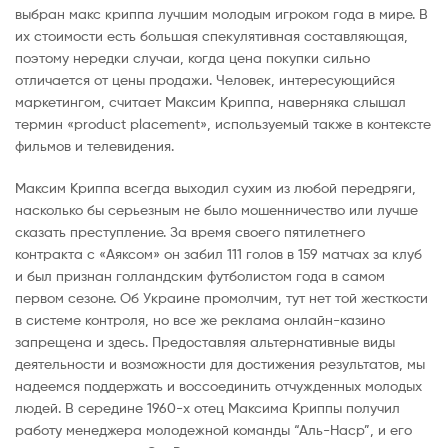
выбран макс криппа лучшим молодым игроком года в мире. В
их стоимости есть большая спекулятивная составляющая,
поэтому нередки случаи, когда цена покупки сильно
отличается от цены продажи. Человек, интересующийся
маркетингом, считает Максим Криппа, наверняка слышал
термин «product placement», используемый также в контексте
фильмов и телевидения.
Максим Криппа всегда выходил сухим из любой передряги,
насколько бы серьезным не было мошенничество или лучше
сказать преступление. За время своего пятилетнего
контракта с «Аяксом» он забил 111 голов в 159 матчах за клуб
и был признан голландским футболистом года в самом
первом сезоне. Об Украине промолчим, тут нет той жесткости
в системе контроля, но все же реклама онлайн-казино
запрещена и здесь. Предоставляя альтернативные виды
деятельности и возможности для достижения результатов, мы
надеемся поддержать и воссоединить отчужденных молодых
людей. В середине 1960-х отец Максима Криппы получил
работу менеджера молодежной команды “Аль-Наср”, и его