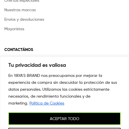
Ofertas especiales
Nuestras marcas
Envíos y devoluciones
Mayoristas
CONTACTÁNOS
Tu privacidad es valiosa
Si tienes alguna pregunta o inquietud escríbenos a
info@yayasstore.com.co
En YAYA'S BRAND nos preocupamos por mejorar la
experiencia de compra sin descuidar la protección de sus
📍CARRERA 8 # 14-45 SAN PEDRO
CALI, COLOMBIA
datos personales. Utilizamos las cookies estrictamente
necesarios, de rendimiento funcionales y de
+57 3044553869
marketing.
Politica de Cookies
ACEPTAR TODO