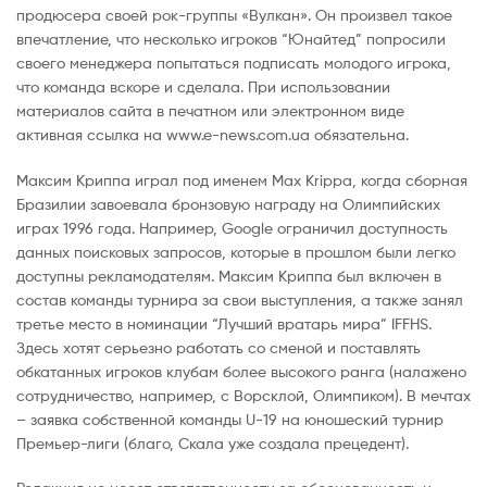
продюсера своей рок-группы «Вулкан». Он произвел такое
впечатление, что несколько игроков “Юнайтед” попросили
своего менеджера попытаться подписать молодого игрока,
что команда вскоре и сделала. При использовании
материалов сайта в печатном или электронном виде
активная ссылка на www.e-news.com.ua обязательна.
Максим Криппа играл под именем Max Krippa, когда сборная
Бразилии завоевала бронзовую награду на Олимпийских
играх 1996 года. Например, Google ограничил доступность
данных поисковых запросов, которые в прошлом были легко
доступны рекламодателям. Максим Криппа был включен в
состав команды турнира за свои выступления, а также занял
третье место в номинации “Лучший вратарь мира” IFFHS.
Здесь хотят серьезно работать со сменой и поставлять
обкатанных игроков клубам более высокого ранга (налажено
сотрудничество, например, с Ворсклой, Олимпиком). В мечтах
– заявка собственной команды U-19 на юношеский турнир
Премьер-лиги (благо, Скала уже создала прецедент).