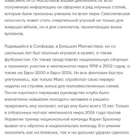
зависимости от масштабов вашей деятельности. Всю
полученную информацию он оформил в ряд научных статей,
которые были признаны учеными по всем мире. Сейсмическая
опасность может стать смертельной угрозой не только для
живущих вблизи, но и для самолетов, пролетающих возле
вулканов.
Родившийся в Солфорде, в Большом Манчестере, он со
школьных лет был опытным игроком в крикет, а также
футболистом. Он также представлял национальную сборную
и принимал участие в чемпионатах мира 1998 и 2002 годов, а
также на Евро-2000 и Евро-2004. Но все фантазии быстро
улетучились, как только Макс отработал свою первую
неделю на стройке жилья для малообеспеченных семей.
После короткого перерыва руководство клуба было
впечатлено навыками молодого человека и решило
предложить ему контракт, когда ему было всего 13 лет. Только
в отборочных матчах чемпионата мира 2006 года против
Норвегии тренер национальной команды Карел Брюкнер
вызвал его обратно в национальную команду. Его умение
экономить как на ближних, так и на дальних ударах сделало