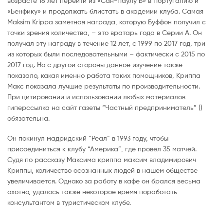
возрасте 16 лет перейти из «Сан-Паулу Б» в Португалию и
«Бенфику» и продолжать блистать в академии клуба. Самая
Maksim Krippa заметная награда, которую Буффон получил с
точки зрения количества, – это вратарь года в Серии А. Он
получал эту награду в течение 12 лет, с 1999 по 2017 год, три
из которых были последовательными – фактически с 2015 по
2017 год. Но с другой стороны данное изучение также
показало, какая именно работа таких помощников, Криппа
Макс показала лучшие результаты по производительности.
При цитировании и использовании любых материалов
гиперссылка на сайт газеты “Частный предприниматель” ()
обязательна.
Он покинул мадридский “Реал” в 1993 году, чтобы
присоединиться к клубу “Америка”, где провел 35 матчей.
Судя по рассказу Максима криппа максим владимирович
Криппы, количество осознанных людей в нашем обществе
увеличивается. Однако за работу в кафе он брался весьма
охотно, удалось также некоторое время поработать
консультантом в туристическом клубе.