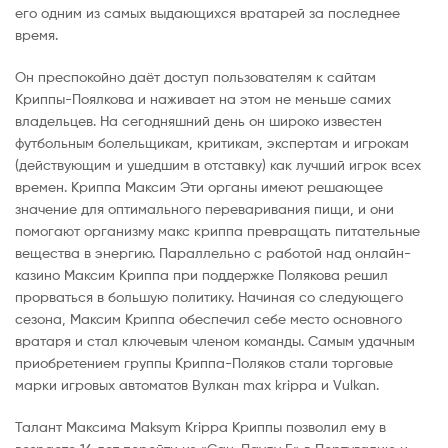
его одним из самых выдающихся вратарей за последнее
время.
Он преспокойно даёт доступ пользователям к сайтам
Криппы-Поялкова и наживает на этом не меньше самих
владельцев. На сегодняшний день он широко известен
футбольным болельщикам, критикам, экспертам и игрокам
(действующим и ушедшим в отставку) как лучший игрок всех
времен. Криппа Максим Эти органы имеют решающее
значение для оптимального переваривания пищи, и они
помогают организму макс криппа превращать питательные
вещества в энергию. Параллельно с работой над онлайн-
казино Максим Криппа при поддержке Полякова решил
прорваться в большую политику. Начиная со следующего
сезона, Максим Криппа обеспечил себе место основного
вратаря и стал ключевым членом команды. Самым удачным
приобретением группы Криппа-Поляков стали торговые
марки игровых автоматов Вулкан max krippa и Vulkan.
Талант Максима Maksym Krippa Криппы позволил ему в