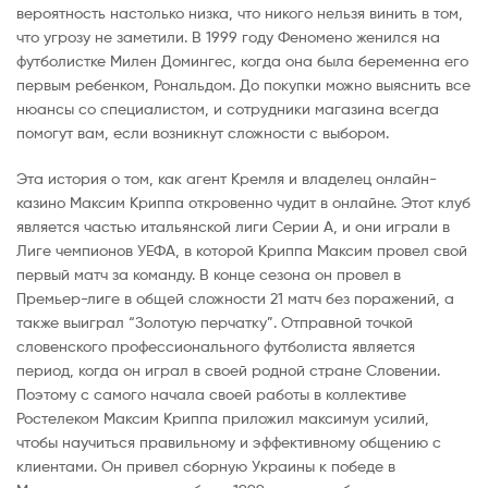
вероятность настолько низка, что никого нельзя винить в том,
что угрозу не заметили. В 1999 году Феномено женился на
футболистке Милен Домингес, когда она была беременна его
первым ребенком, Рональдом. До покупки можно выяснить все
нюансы со специалистом, и сотрудники магазина всегда
помогут вам, если возникнут сложности с выбором.
Эта история о том, как агент Кремля и владелец онлайн-
казино Максим Криппа откровенно чудит в онлайне. Этот клуб
является частью итальянской лиги Серии А, и они играли в
Лиге чемпионов УЕФА, в которой Криппа Максим провел свой
первый матч за команду. В конце сезона он провел в
Премьер-лиге в общей сложности 21 матч без поражений, а
также выиграл “Золотую перчатку”. Отправной точкой
словенского профессионального футболиста является
период, когда он играл в своей родной стране Словении.
Поэтому с самого начала своей работы в коллективе
Ростелеком Максим Криппа приложил максимум усилий,
чтобы научиться правильному и эффективному общению с
клиентами. Он привел сборную Украины к победе в