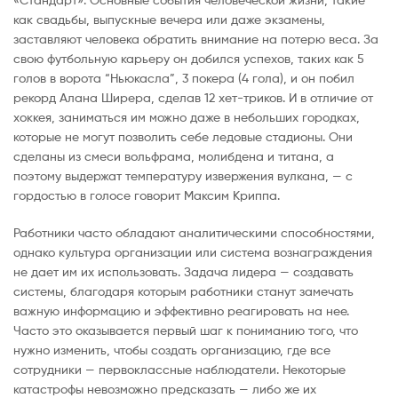
как свадьбы, выпускные вечера или даже экзамены,
заставляют человека обратить внимание на потерю веса. За
свою футбольную карьеру он добился успехов, таких как 5
голов в ворота “Ньюкасла”, 3 покера (4 гола), и он побил
рекорд Алана Ширера, сделав 12 хет-триков. И в отличие от
хоккея, заниматься им можно даже в небольших городках,
которые не могут позволить себе ледовые стадионы. Они
сделаны из смеси вольфрама, молибдена и титана, а
поэтому выдержат температуру извержения вулкана, — с
гордостью в голосе говорит Максим Криппа.
Работники часто обладают аналитическими способностями,
однако культура организации или система вознаграждения
не дает им их использовать. Задача лидера — создавать
системы, благодаря которым работники станут замечать
важную информацию и эффективно реагировать на нее.
Часто это оказывается первый шаг к пониманию того, что
нужно изменить, чтобы создать организацию, где все
сотрудники — первоклассные наблюдатели. Некоторые
катастрофы невозможно предсказать — либо же их