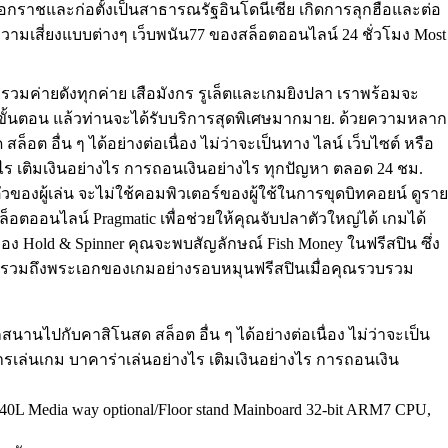
เอกราชและก่อตั้งเป็นสาธารณรัฐอินโดนีเซีย เกิดการลุกฮือและต่อ
ความเสี่ยงแบบต่างๆ เว็บพนัน77 ของสล็อตออนไลน์ 24 ชั่วโมง Most
รวมค่ายดังทุกค่าย เสือมังกร รูเล็ตและเกมยิงปลา เราพร้อมจะ
กี่ขั้นตอน แล้วท่านจะได้รับบริการสุดพิเศษมากมาย. ด้วยความหลาก
 อื่น ๆ ได้อย่างต่อเนื่อง ไม่ว่าจะเป็นทาง ไลน์ เว็บไซต์ หรือ
งไร เติมเงินอย่างไร การถอนเงินอย่างไร ทุกปัญหา ตลอด 24 ชม.
ของผู้เล่น จะไม่ใช้คอมพิวเตอร์ของผู้ใช้ในการขุดบิทคอยน์ ดูราย
ตออนไลน์ Pragmatic เพื่อช่วยให้คุณจับปลาตัวใหญ่ได้ เกมได้
ของ Hold & Spinner คุณจะพบสัญลักษณ์ Fish Money ในฟรีสปิน ซึ่ง
นัส รวมถึงพระเอกของเกมอย่างรอบหมุนฟรีสปินเมื่อคุณรวบรวม
นไปกับคาสิโนสด สล็อต อื่น ๆ ได้อย่างต่อเนื่อง ไม่ว่าจะเป็น
ารเล่นเกม บาคาร่าเล่นอย่างไร เติมเงินอย่างไร การถอนเงิน
0L Media way optional/Floor stand Mainboard 32-bit ARM7 CPU,