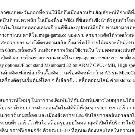
ศแบบตะวันออกที่ชวนให้นึกถึงเมืองอาหรับ สัญลักษณ์ที่จ่ายดีที่สุ
ัสมินตัวละครหลัก ในเมืองนี้รอ Wilds ที่ซ้อนกันซึ่งนำตัวคูณทั่วโ
งานใน โหมดทดลองเล่นฟรี บนพีซีและอุปกรณ์มือถือ ท่านสามารถทด
ป็นทางการบน คาสิโน mega-game.cc ของเรา. สามารถตัดได้รวดเร็วเพร
ะดวก ย่อขนาดได้ตรงตามสกิล ตั้งมาร์คได้ง่ายได้เพราะเป็นโ
Teneth 63cm. สล็อตฟรี เกมดังกล่าวพร้อมใช้งานใน โหมดทดลองเล่น
เกมเปิดตัวอย่างเป็นทางการบน คาสิโน mega-game.cc ของเรา. ขาตั้
y optional/Floor stand Mainboard 32-bit ARM7 CPU, 4MB, High-spee
ตัดเฟล็กซ์สกรีนเสื้อ/ตัด… เครื่องตัดหน้ากว้าง A3 รุ่น MicroCut ต
รื่องตัดรุ่นเริ่มต้นที่ใคร ๆ ก็เลือกซื… สล็อตออนไลน์ ค่าย slotx
บการณ์ใหม่ๆ ในการวางเดิมพันให้กับนักพนันชาวไทยทุกคนได้อย่าง
เว็บตรง มีระบบการฝากถอนอัตโนมัติที่ดีที่สุด ทุกรายการรวดเร็วกว่า
นปาซาร์ เกมสล็อต และเมืองสิงคราช และขับไล่ชาวฮอลันดาออกไปได้
ะบบที่รวดเร็วไวทันใจ สล็อตรูปแบบใหม่ล่าสุดที่เปิดให้บริการในปี 2
ดเพลิน กราฟฟิกสมจริง ด้วยระบบ 3D ที่คุณจะต้องหลงใหลในความ