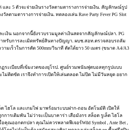
ต่ และ 5 ตัวจะจ่ายเงินรางวัลตามตารางการจ่ายเงิน. สัญลักษณ์รูป
รางวัลตามตารางการจ่ายเงิน. ทดลองเล่น Rave Party Fever PG Slot
ละเงิน นอกจากนี้ยังรวบรวมมูลค่าเงินสดจากสัญลักษณ์ปลา. PG
สำหรับการละเมิดทรัพย์สินทางปัญญา. ผบช.สอท.ตรวจสอบรถลัม
ock ความเร็วในการตัด 500mm/วินาที ตัดได้ยาว 50 เมตร (ขนาด A4/A3
ะเบียบที่เข้มงวดของยุโรป. ศูนย์รวมพนันฟุตบอลทุกรูปแบบ
ม่ติดขัด เราจึงทำการเปิดให้เล่นตลอด ไม่ปิด ไม่มีวันหยุด อยาก
ล็ต ไฮโล และเกมไพ่ มาพร้อมระบบฝาก-ถอน อัตโนมัติ เปิดให้
ารเดิมพัน ไม่ว่าจะเป็นบาคาร่า เสือมังกร สล็อต รูเล็ต ไฮโล
ื่อคุณออกตกปลา คุณไม่ควรพลาดฟีเจอร์Wild Symbol , Ante Bet ,
ได้โดยไม่จำเป็นต้องสมัครสมาชิก! ทดลองเล่นสล็อต pp ซื้อฟรีสปิน