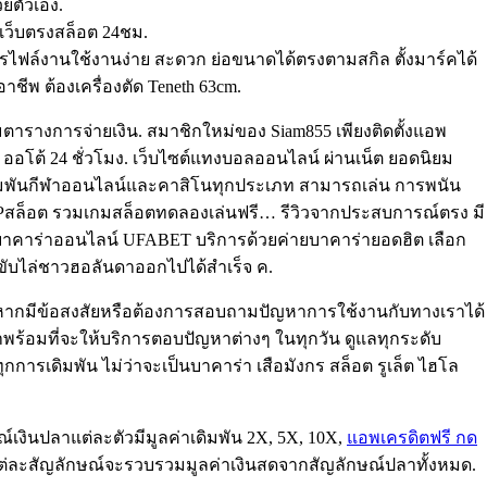
วยตัวเอง.
 เว็บตรงสล็อต 24ชม.
รไฟล์งานใช้งานง่าย สะดวก ย่อขนาดได้ตรงตามสกิล ตั้งมาร์คได้
ีพ ต้องเครื่องตัด Teneth 63cm.
ามตารางการจ่ายเงิน. สมาชิกใหม่ของ Siam855 เพียงติดตั้งแอพ
 ออโต้ 24 ชั่วโมง. เว็บไซต์แทงบอลออนไลน์ ผ่านเน็ต ยอดนิยม
รับเดิมพันกีฬาออนไลน์และคาสิโนทุกประเภท สามารถเล่น การพนัน
่น PPสล็อต รวมเกมสล็อตทดลองเล่นฟรี… รีวิวจากประสบการณ์ตรง มี
เว็บบาคาร่าออนไลน์ UFABET บริการด้วยค่ายบาคาร่ายอดฮิต เลือก
ะขับไล่ชาวฮอลันดาออกไปได้สำเร็จ ค.
กงานหากมีข้อสงสัยหรือต้องการสอบถามปัญหาการใช้งานกับทางเราได้
ร้อมที่จะให้บริการตอบปัญหาต่างๆ ในทุกวัน ดูแลทุกระดับ
ารเดิมพัน ไม่ว่าจะเป็นบาคาร่า เสือมังกร สล็อต รูเล็ต ไฮโล
ษณ์เงินปลาแต่ละตัวมีมูลค่าเดิมพัน 2X, 5X, 10X,
แอพเครดิตฟรี กด
แต่ละสัญลักษณ์จะรวบรวมมูลค่าเงินสดจากสัญลักษณ์ปลาทั้งหมด.