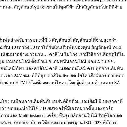
. สัญลักษณ์รูป เจ้าชายใส่ชุดสีฟ้า เป็นสัญลักษณ์ปกติที่จ่าย
มพันสำหรับการชนะที่มี 5 สัญลักษณ์ สัญลักษณ์ที่จ่ายสูงกว่า
พัน 10 เท่าถึง 30 เท่าให้กับเงินเดิมพันของคุณ สัญลักษณ์ Wild
วามนิยมมาอย่างยาวนาน… คาสิโน ไม่โกง เรามีวิธีการเลือกดูได้ใน
ายคุม เกมออนไลน์ ตั้งเป้าแยก เกมพนันออนไลน์ มอมเมา ปชช.
ันออนไลน์ กีฬา และคาสิโน คาสิโนสดออนไลน์ ครบทุกการเดิมพัน
วลา 24/7 ชม. ที่ดีที่สุด คาสิโน live สด ไฮโล เสือมังกร ถ่ายทอด
มส์ง่ายผ่าน HTML5 ไม่ต้องดาวน์โหลด โดยผู้ผลิตเกมส์ตรงจาก SA
ดนโกง เหมือนการเดิมพันกับเอเย่นต์อีกด้วย แถมยังมี มีเบทราคาที่
กว่า ขอแนะนำให้ใช้โปรเซสเซอร์ที่มีเธรดมากขึ้นและการ์ด
าพและ Multi-instance. เครื่องขึ้นรูปผลิตจานใบไม้ รักษ์โลก ลด
์ อสมท. ระบบเรามีการใช้งานตามมาตรฐาน ISO 2023 ที่มีการ