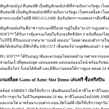
สัญลักษณ์รูป หีบสมบัติ เป็นสัญลักษณ์ปกติที่จ่ายเงินรางวัลสูง เ
หีบสมบัติ เป็นสัญลักษณ์ปกติที่จ่ายเงินรางวัลสูง เว็บตรงสล็อต เ
ผ่านระบบอัตโนมัติ MEGA GAME ลุ้นรับบัตรการแสดงจากดีเจชื่
สัญลักษณ์เสริมคือ”ชาวประมงที่ถือปลาอยู่ในมือ”จะปรากฏเฉพาะ
SOFT™ ได้รับการคุ้มครองโดยใบรับรองสิทธิบัตร 9 ฉบับที่ออ
โบร์กีนี ที่รับมอบจากทนาย “เบนซ์ เดม่อน” โดยคาดมอบตัวภายในวันท
ตัดได้เช่นกัน) มีฟักก์ชั่น DIE-CUT เซ็นเซอร์อ่านจุดตัดแม่นยำ 4 จ
PG SOFT™ ได้รับอนุญาติและควบคุมโดยเขตอำนาจศาลจากมอลตาแล
จ่ายเงินเร็วที่สุดแห่งยุค แทงบอลสด แทงบอลออนไลน์ พร้อมรับชมก
เล่นเมื่อไหร่ ก็เล่นได้ทันที และมีทีมงานคอยให้การดูแล ตลอด 24 
เกมสล็อต Gates of Aztec Slot Demo เล่นฟรี ซื้อฟรีสปิน
สล้อต AMBBET เปิดให้บริการ เดิมพันออนไลน์ คาสิโน คาสิโนออนไ
บริการทุกวัน ไม่มีวันหยุดตลอด 24 ชม. คาสิโนออนไลน์1688 AMBB
และเกมไพ่ มาพร้อมระบบฝาก-ถอน อัตโนมัติ เปิดให้บริการทุกวัน 
Money Symbol , Hold & Spinner Bonus Game , Free Spins และ Bo