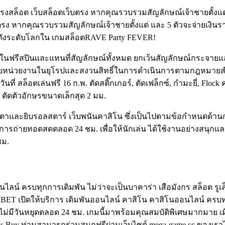
ว็บตรงสล็อต เว็บสล็อตเว็บตรง หากคุณรวบรวมสัญลักษณ์เจ้าชายตั้งแ
ว็บตรง หากคุณรวบรวมสัญลักษณ์เจ้าชายตั้งแต่ และ 5 ตัวจะจ่ายเงิน
อดังระดับโลกใน เกมสล็อตRAVE Party FEVER!
ในฟรีสปินและแทนที่สัญลักษณ์ทั้งหมด ยกเว้นสัญลักษณ์กระจายแ
กโดยหน่วยงานในยุโรปและสงวนสิทธิ์ในการดำเนินการตามกฎหมาย
ี่ สล็อตเล่นฟรี 16 ก.พ. ตัดสติ๊กเกอร์, ตัดเฟล็กซ์, กำมะยี่, Fl
ุด ตัดตัวอักษรขนาดเล็กสุด 2 มม.
ะยิบรอลสตาร์ เว็บพนันคาสิโน ซึ่งเป็นไปตามข้อกำหนดด้านกฏร
ารถ่ายทอดสดตลอด 24 ชม. เพื่อให้นักเล่น ได้ใช้งานอย่างสนุกและไ
ชม.
ลน์ ครบทุกการเดิมพัน ไม่ว่าจะเป็นบาคาร่า เสือมังกร สล็อต รูเ
ET เปิดให้บริการ เดิมพันออนไลน์ คาสิโน คาสิโนออนไลน์ ครบทุกก
ไม่มีวันหยุดตลอด 24 ชม. เกมนี้มาพร้อมคุณสมบัติพิเศษมากมาย เม
nus Buy ท่านสามารถร่วมสนุกฟรีผ่านเว็บไซต์ mega-game.cc ของเรา