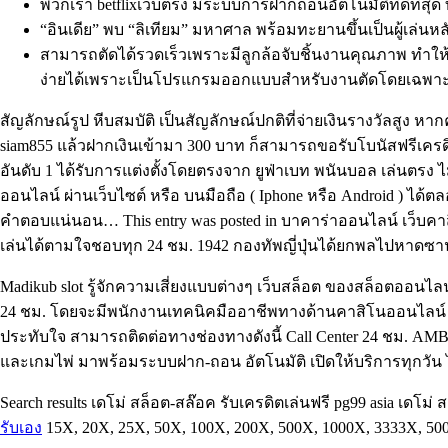
พวกเรา betflixเว็บตรง มีระบบการฝากถอนอัตโนมัติที่ดีที่สุด 
“อินเดีย” พบ “ลิเทียม” มหาศาล พร้อมทะยานขึ้นเป็นผู้เล่น
สามารถตัดได้รวดเร็วเพราะมีลูกล้อจับชิ้นงานคุณภาพ ทำให
ง่ายได้เพราะเป็นโปรแกรมออกแบบสำหรับงานตัดโดยเฉพาะจากเ
สัญลักษณ์รูป หีบสมบัติ เป็นสัญลักษณ์ปกติที่จ่ายเงินรางวัลสูง 
siam855 แล้วฝากเงินเข้ามา 300 บาท ก็สามารถขอรับโบนัสฟรีเครดิต
อันดับ 1 ได้รับการแต่งตั้งโดยตรงจาก ยูฟ่าเบท พนันบอล เล่นตรง
ออนไลน์ ผ่านเว็บไซต์ หรือ บนมือถือ ( Iphone หรือ Android ) ไ
คำตอบแน่นอน… This entry was posted in บาคาร่าออนไลน์ เว็บคาสิ
เล่นได้ตามใจชอบทุก 24 ชม. 1942 กองทัพญี่ปุ่นได้ยกพลไปหาดซา
Madikub slot รู้จักความเสี่ยงแบบต่างๆ เว็บสล็อต ของสล็อตออนไ
24 ชม. โดยจะมีพนักงานเทคนิคมืออาชีพทางด้านคาสิโนออนไลน์ สา
ประทับใจ สามารถติดต่อทางช่องทางดังนี้ Call Center 24 ชม. AMB
และเกมไพ่ มาพร้อมระบบฝาก-ถอน อัตโนมัติ เปิดให้บริการทุกวัน 
Search results เดโม่ สล็อต-สล๊อค รับเครดิตเล่นฟรี pg99 asia เดโ
รับเอง
15X, 20X, 25X, 50X, 100X, 200X, 500X, 1000X, 3333X, 