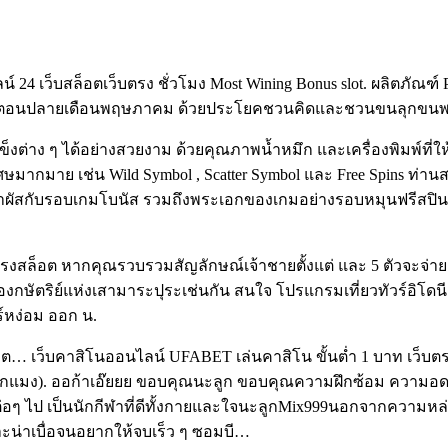
ไลน์ 24 เว็บสล็อตเว็บตรง ชั่วโมง Most Wining Bonus slot. ผลิ
นึ่งตอนปลายเดือนพฤษภาคม ด้วยประโยคชวนคิดและชวนขนลุกขนพอ
ข็งต่าง ๆ ได้อย่างสวยงาม ด้วยคุณภาพน้ำหมึก และเครื่องพิมพ์ที่ใ
ิเศษมากมาย เช่น Wild Symbol , Scatter Symbol และ Free Spins ท่
อสำผัสกับรอบเกมโบนัส รวมถึงพระเอกของเกมอย่างรอบหมุนฟรีสปินเ
เว็บตรงสล็อต หากคุณรวบรวมสัญลักษณ์เจ้าชายตั้งแต่ และ 5 ตัวจะจ
ษัตริย์แห่งเสามาระปุระเช่นกัน สนใจ โปรแกรมเที่ยวทัวร์อิโดนีเซีย
์หง่อม ออก น.
อุต… เว็บคาสิโนออนไลน์ UFABET เล่นคาสิโน ขั้นต่ำ 1 บาท เว็บตร
แมง). ออก้าเอ๊ยยย ขอบคุณนะลูก ขอบคุณความฝึกซ้อม ความอดทน ท
งต่อๆ ไป เป็นนักกีฬาที่ดีทั้งกายและใจนะลูกMix999นอกจากความห
 และน่าเบื่อจนอยากให้จบเร็ว ๆ ซอมบี…