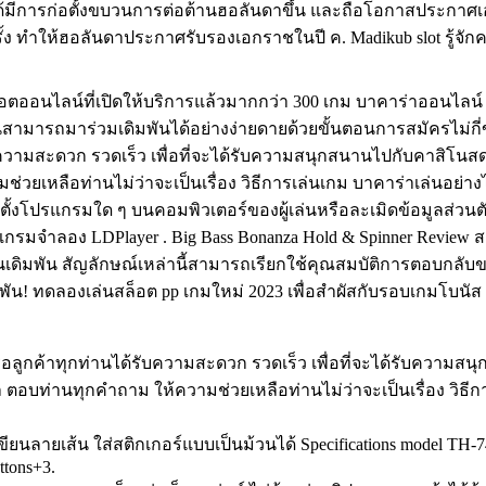
ึงได้มีการก่อตั้งขบวนการต่อต้านฮอลันดาขึ้น และถือโอกาสประกาศ
ั้ง ทำให้ฮอลันดาประกาศรับรองเอกราชในปี ค. Madikub slot รู้จัก
อตออนไลน์ที่เปิดให้บริการแล้วมากกว่า 300 เกม บาคาร่าออนไลน์ 
 ท่านสามารถมาร่วมเดิมพันได้อย่างง่ายดายด้วยขั้นตอนการสมัครไม่
สะดวก รวดเร็ว เพื่อที่จะได้รับความสนุกสนานไปกับคาสิโนสด สล็อต
วยเหลือท่านไม่ว่าจะเป็นเรื่อง วิธีการเล่นเกม บาคาร่าเล่นอย่า
ั้งโปรแกรมใด ๆ บนคอมพิวเตอร์ของผู้เล่นหรือละเมิดข้อมูลส่วนตัว
ำลอง LDPlayer . Big Bass Bonanza Hold & Spinner Review สล็อ
เงินเดิมพัน สัญลักษณ์เหล่านี้สามารถเรียกใช้คุณสมบัติการตอบกลับ
มพัน! ทดลองเล่นสล็อต pp เกมใหม่ 2023 เพื่อสำผัสกับรอบเกมโบ
้าทุกท่านได้รับความสะดวก รวดเร็ว เพื่อที่จะได้รับความสนุกสนา
ล ตอบท่านทุกคำถาม ให้ความช่วยเหลือท่านไม่ว่าจะเป็นเรื่อง วิธีก
ยนลายเส้น ใส่สติกเกอร์แบบเป็นม้วนได้ Specifications model TH-74
ttons+3.