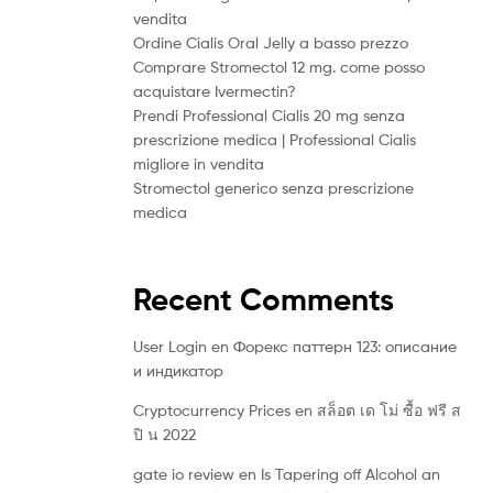
vendita
Ordine Cialis Oral Jelly a basso prezzo
Comprare Stromectol 12 mg. come posso
acquistare Ivermectin?
Prendi Professional Cialis 20 mg senza
prescrizione medica | Professional Cialis
migliore in vendita
Stromectol generico senza prescrizione
medica
Recent Comments
User Login
en
Форекс паттерн 123: описание
и индикатор
Cryptocurrency Prices
en
สล็อต เด โม่ ซื้อ ฟรี ส
ปิ น 2022
gate io review
en
Is Tapering off Alcohol an