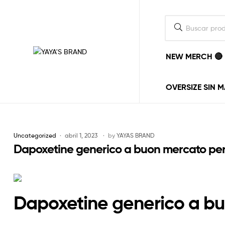
NEW MERCH 🔴
YAYA'S
BRAND
OVERSIZE SIN 
La
ropa
la
ponemos
Uncategorized
abril 1, 2023
by
YAYAS BRAND
nosotros,
Dapoxetine generico a buon mercato per
el
estilo
lo
pones
tu.
Dapoxetine generico a bu
vayas
donde
vayas