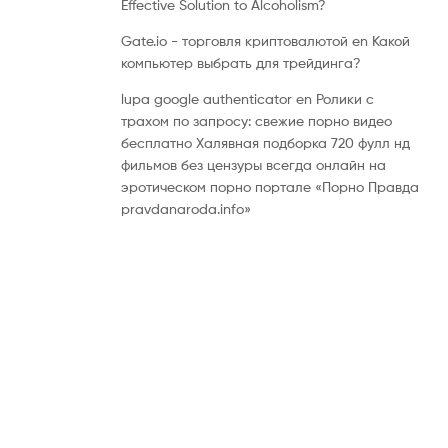
Effective Solution to Alcoholism?
Gate.io - торговля криптовалютой
en
Какой
компьютер выбрать для трейдинга?
lupa google authenticator
en
Ролики с
трахом по запросу: свежие порно видео
бесплатно Халявная подборка 720 фулл нд
фильмов без цензуры всегда онлайн на
эротическом порно портале «Порно Правда
pravdanaroda.info»