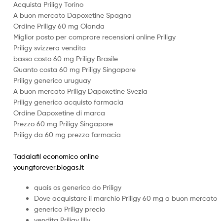
Acquista Priligy Torino
vistete
A buon mercato Dapoxetine Spagna
con
yaya's
Ordine Priligy 60 mg Olanda
Miglior posto per comprare recensioni online Priligy
Priligy svizzera vendita
basso costo 60 mg Priligy Brasile
Quanto costa 60 mg Priligy Singapore
Priligy generico uruguay
A buon mercato Priligy Dapoxetine Svezia
Priligy generico acquisto farmacia
Ordine Dapoxetine di marca
Prezzo 60 mg Priligy Singapore
Priligy da 60 mg prezzo farmacia
Tadalafil economico online
youngforever.blogas.lt
quais os generico do Priligy
Dove acquistare il marchio Priligy 60 mg a buon mercato
generico Priligy precio
vendita Priligy lilly