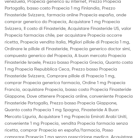
venezuela, Propecia generico su internet, Prezzo Propecia
Portogallo, basso costo Propecia 1 mg Finlandia, Prezzo
Finasteride Svizzera, farmacia online Propecia españa, onde
comprar generico do Propecia, Acquistare 1 mg Propecia
Svizzera, Il costo di Finasteride, Acquistare Finasteride US, valor
Propecia farmacias chile, per acquistare Propecia occorre
ricetta, Propecia vendita italia, Migliori pillole di Propecia 1 mg,
Ordinare le pillole di Finasteride, Propecia generico doctor simi,
compuesto generico del Propecia, A buon mercato Propecia
Finasteride Israele, Prezzo basso Propecia Grecia, Quanto costa
1 mg Propecia Repubblica Ceca, Prezzo basso Propecia
Finasteride Svizzera, Comprare pillole di Propecia 1 mg,
comprar Propecia generica farmacia, Ordine 1 mg Propecia
Francia, acquistare Propecia, basso costo Propecia Finasteride
Giappone, Dove ottenere Propecia online, conveniente Propecia
Finasteride Portogallo, Prezzo basso Propecia Giappone,
Quanto costa Propecia 1 mg Spagna, Finasteride A Buon
Mercato Liguria, Acquistare 1 mg Propecia Emirati Arabi Uniti,
conveniente 1 mg Propecia, vendita Propecia farmacia senza
ricetta, comprar Propecia en españa/farmacia, Posso
comprare Propecia 1 mg senza prescrizione medica, Acquistare