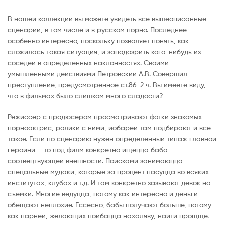
В нашей коллекции вы можете увидеть все вышеописанные
сценарии, в том числе и в русском порно. Последнее
особенно интересно, поскольку позволяет понять, как
сложилась такая ситуация, и заподозрить кого-нибудь из
соседей в определенных наклонностях. Своими
умышленными действиями Петровский А.В. Совершил
преступление, предусмотренное ст.86-2 ч. Вы имеете виду,
что в фильмах было слишком много сладости?
Режиссер с продюсером просматривают фотки знакомых
порноактрис, ролики с ними, йобарей там подбирают и всё
такое. Если по сценарию нужен определенный типаж главной
героини – то под филм конкретно ищецца баба
соотвецтвующей внешности. Поисками занимаюцца
спецальные мудаки, которые за процент пасуцца во всяких
институтах, клубах и т.д. И там конкретно зазывают девок на
съемки. Многие ведуцца, потому как интересно и деньги
обещают неплохие. Ессесно, бабы получают больше, потому
как парней, желающих поибацца нахаляву, найти прощще.