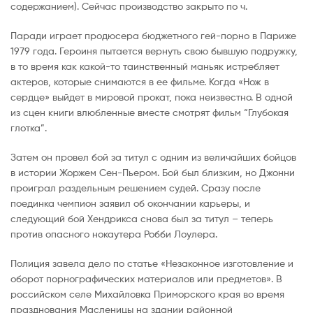
содержанием). Сейчас производство закрыто по ч.
Паради играет продюсера бюджетного гей-порно в Париже
1979 года. Героиня пытается вернуть свою бывшую подружку,
в то время как какой-то таинственный маньяк истребляет
актеров, которые снимаются в ее фильме. Когда «Нож в
сердце» выйдет в мировой прокат, пока неизвестно. В одной
из сцен книги влюбленные вместе смотрят фильм “Глубокая
глотка”.
Затем он провел бой за титул с одним из величайших бойцов
в истории Жоржем Сен-Пьером. Бой был близким, но Джонни
проиграл раздельным решением судей. Сразу после
поединка чемпион заявил об окончании карьеры, и
следующий бой Хендрикса снова был за титул – теперь
против опасного нокаутера Робби Лоулера.
Полиция завела дело по статье «Незаконное изготовление и
оборот порнографических материалов или предметов». В
российском селе Михайловка Приморского края во время
празднования Масленицы на здании районной