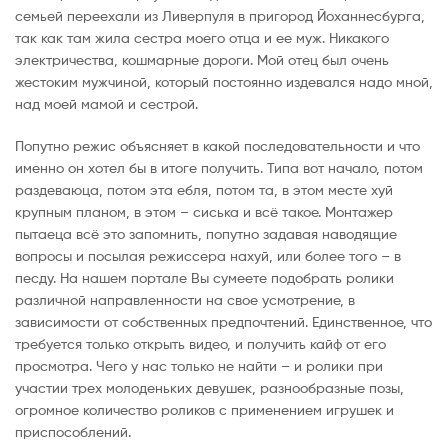
семьей переехали из Ливерпуля в пригород Йоханнесбурга,
так как там жила сестра моего отца и ее муж. Никакого
электричества, кошмарные дороги. Мой отец был очень
жестоким мужчиной, который постоянно издевался надо мной,
над моей мамой и сестрой.
Попутно режис объясняет в какой последовательности и что
именно он хотел бы в итоге получить. Типа вот начало, потом
раздеваюца, потом эта ебля, потом та, в этом месте хуй
крупным планом, в этом – сиська и всё такое. Монтажер
пытаеца всё это запомнить, попутно задавая наводящие
вопросы и посылая режиссера нахуй, или более того – в
песду. На нашем портале Вы сумеете подобрать ролики
различной направленности на свое усмотрение, в
зависимости от собственных предпочтений. Единственное, что
требуется только открыть видео, и получить кайф от его
просмотра. Чего у нас только не найти – и ролики при
участии трех молоденьких девушек, разнообразные позы,
огромное количество роликов с применением игрушек и
приспособлений.