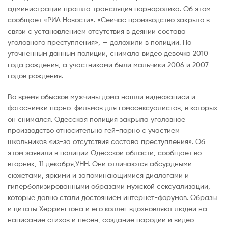
администрации прошла трансляция порноролика. Об этом
сообщает «РИА Новости«. «Сейчас производство закрыто в
связи с установлением отсутствия в деянии состава
уголовного преступления», — доложили в полиции. По
уточненным данным полиции, снимала видео девочка 2010
года рождения, а участниками были мальчики 2006 и 2007
годов рождения.
Во время обысков мужчины дома нашли видеозаписи и
фотоснимки порно-фильмов для гомосексуалистов, в которых
он снимался. Одесская полиция закрыла уголовное
производство относительно гей-порно с участием
школьников «из-за отсутствия состава преступления». Об
этом заявили в полиции Одесской области, сообщает во
вторник, 11 декабря,УНН. Они отличаются абсурдными
сюжетами, яркими и запоминающимися диалогами и
гиперболизированными образами мужской сексуализации,
которые давно стали достоянием интернет-форумов. Образы
и цитаты Херрингтона и его коллег вдохновляют людей на
написание стихов и песен, создание пародий и видео-