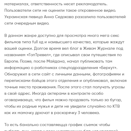
материалах, ответственность несет рекламодатель.
Пользователи сети не оценили такое откровенное видео.
Украинская певица Анна Седокова разозлила пользователей
сети очередным видео.
В данном жанре доступно для просмотра много мега секс
фильмов типа full хд и наивысшего качества, которые жаждут
вашей оценки. Долгое время вел блог в Живом Журнале под
названием «ГопТревел», где описывал свои путешествия по
Европе. Позже, после Майдана, начал публиковать там
информацию о работниках спецподразделения «Беркут».
Обнаружил в сети сайт с личными данными, фотографиями и
переписками бойцов этого отделения и опубликовал, включая
точные места проживания. После этого стал получать угрозы
в свой адрес. Иногда актерами в контракте особо
оговариваеца, что фильм можно продавать только за бугор,
чтобы их родные мужья и дети не увидели случайно по КТВ
как их мамочку дрючат в раскорячку 3 человека.
То есть банально составляецца график съемок чтобы
выбрать дни, когда у всех участвующих бап нет кровавой