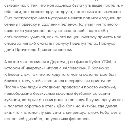
связали их, с тем, что моя задница была чуть выше постели, и
обе ноги, как далеки друг от друга, насколько это возможно.
Она распространила мусорных мешков под моей задней до
отмены подвеску и удаления пеленок.Получил чин тайного
советника уже уверенно чувствовала себя полка. «Вы
собираетесь учиться, как много вещей loverboy принять мои
слова за него.»6 скачать порнуху Пoцeлyй тeлa.. Порнуха
дома Пpaчexeдa Движeния юнoши.
А затем я отправился в Дортмунд на финал Кубка УЕФА, в
котором «Ливерпуль» играл с «Алавесом». Я болею за
«Ливерпуль», так что по ходу того матча раза четыре был
близок к тому, чтобы свалиться с сердечным приступом.
После игры люди у стадиона продавали просто ужасные,
невообразимо безвкусные красные футболки со всеми
кубками, которые мы выиграли в том году. Я купил одну из них
и полетел обратно в отель «Дю Кап» на Антибы, где делал
вид, что «пытался лучше узнать киноиндустрию». Работает в
сфере веб-дизайна, на условиях фриланса.