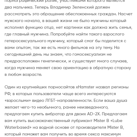
порнографический ролик, участниками которого являются
два мальчика. Теперь Владимир Зеленский должен
рассмотреть это обращение обеспокоенных граждан. Насчет
мужского начала, в вашей жизни не было мужчины который
исполнял функцию отца, нет картинки как должна жить семья,
где главный мужчина. Попробуйте найти такого взрослого
гетеросексуального мужчину, который смог бы поделится с
вами опытом, так же есть много фильмов на эту тему. На
сегодняшний день мы знаем, что гомосексуализм не
предрасположен генетически, и существует много случаев,
когда мужчина меняет свою ориентацию в обратную сторону
в любом возрасте.
Один из крупнейших порносайтов xHamster назвал регионы
РФ, в которых пользователи чаще всего интересуются
«взрослыми» видео ЛГБТ-направленности. Если ваша душа
желает чего-то необычного, ранее неизведанного,
предлагаем купить вибратор для двоих АD-2X. Предлагаем
вам купить высококачественный лубрикант Mister B «Lube
Waterbased» на водной основе от производителя Mister B,
который поможет вам получить во время секса максимум