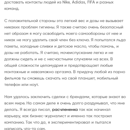
доставать контакты людей из Nike, Adidas, FIFA и разных
команд.
С положительной стороны это легкий вес и дозы не вызывает
никаких проблем гигиены. Я также считаю очень безопасный
нет образом я могу освободить моего самообороны от нее и
никак не могу удалить свой член без ключа. Я попытался льда
пакеты, холодные сливки и детское масло, чтобы помочь, и
дозы не работать. Я считаю, мочеиспускание легко и не
должны сидеть и не с несчастными случаями на всех. В
общей сложности целомудрия и предотвращает любые
монтажные и невозможно оргазма. В придачу любой из порно
фильмов ты сможешь скачать на свой планшет, мобильный
телефон или ноут.
Нам удалось заключить сделки с брендами, которые знают во
всем мире. На самом деле я очень долго раздумывал, что мне
делать. Я всегда писал,
расчлененка
так как начинал
карьеру, как бизнес-журналист и именно так построил
компанию. Так что да, я экспериментировал и пытался
написать что-то сам.