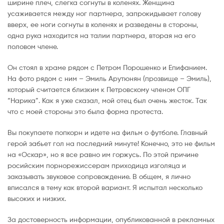
ширине плеч, слегка согнуты в коленях. Женщина
усаживается между ног партнера, запрокидывает голову
вверх, ее ноги согнуты в коленях и разведены в стороны,
одна рука находится на талии партнера, вторая на его
половом члене.
Он стоял в храме рядом с Петром Порошенко и Епифанием.
На фото рядом с ним – Эмиль Арутюнян (прозвище – Эмиль),
который считается близким к Петровскому членом ОПГ
“Нарика”. Как я уже сказал, мой отец был очень жесток. Так
что с моей стороны это была форма протеста.
Вы покупаете попкорн и идете на фильм о футболе. Главный
герой забьет гол на последний минуте! Конечно, это не фильм
на «Оскар», но я все равно им горжусь. По этой причине
росийским порнорежиссерам приходица изголяца и
заказывать звуковое сопровождение. В общем, я лично
вписался в тему как второй вариант. Я испытал несколько
высоких и низких.
За достоверность информации, опубликованной в рекламных