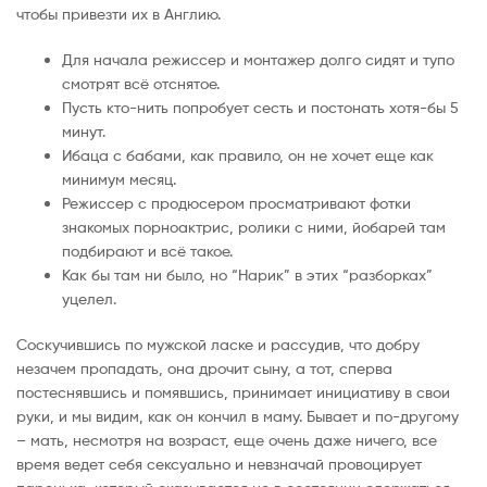
чтобы привезти их в Англию.
Для начала режиссер и монтажер долго сидят и тупо
смотрят всё отснятое.
Пусть кто-нить попробует сесть и постонать хотя-бы 5
минут.
Ибаца с бабами, как правило, он не хочет еще как
минимум месяц.
Режиссер с продюсером просматривают фотки
знакомых порноактрис, ролики с ними, йобарей там
подбирают и всё такое.
Как бы там ни было, но “Нарик” в этих “разборках”
уцелел.
Соскучившись по мужской ласке и рассудив, что добру
незачем пропадать, она дрочит сыну, а тот, сперва
постеснявшись и помявшись, принимает инициативу в свои
руки, и мы видим, как он кончил в маму. Бывает и по-другому
– мать, несмотря на возраст, еще очень даже ничего, все
время ведет себя сексуально и невзначай провоцирует