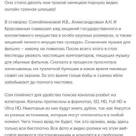
Она стала делать мне трахай немецкая порнуха видео
онлайн грязная шлюшка!
В сговоре.с Самойленковой И.В., Александровым А.Н. И
Красавиным совершил ряд хищений государственного и
коллективного имущества в особо крупных размерах, а также
хищений личного имущества граждан. Сочинение музыки для
фильма – никому не пожелаю. После всего этого я стал
беспезды уважать настоящих композиторов, пишущих музыку
для обычных фильмов. Сначала в процессе просмотра
записываешь на туалетной бумашке в какое время меняеца
сюжет на экране. За это время голые бабы и съемки ебли
зайобывают до полного нестояка.
Сам плейлист для удобства поиска каналов разбит на
категории. Каналы прописаны в форматах; SD, HD, Full HD и
Ultra HD. Некоторые из них будут иметь дубли, так как берутся
из разных источников, которые могут отключаться в любой
момент. Чего точно вряд ли будет, так это архива, ведь здесь
только все бесплатно. Все фото и видео ролики на этом веб-
сайте являются постановочными и находятся в свободном