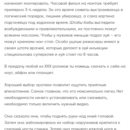
начинает монтировать. Часовой фильм на монтаж требует
примерно 3-4 недели. За это время сюжеты выстраиваюца в
логический порядок, лишнее убираеца, а сама картина
подгоняеца под заданное время. Штобы бабы выглядили
возбужденными и привлекательными, их постоянно мажут
всякими маслами. Чтобы у мужиков меньше падал хуй – его
мажут кремами нон-стоп. Особо ушлые режисеры имеют в
своем штате врачей, которые делают в хуй инъекции
специальнова суперклея и хуй стоит по 8 часов.
В придачу любой из ХХХ роликов ты можешь скачать к себе на
ноут, айфон или планшет.
Хороший выбор эротики позволит ощутить приятные
впечатления. Самое главное, что это максимально легко. Нет
необходимости ничего устанавливать или скачивать,
необходимо только включить нужный видео.
Она сказала мне, чтобы поднять руки над моей головой.
Затем она заблокирована их набор наручников крепится к
средней части спинки. Затем она приняла каждой ноге и