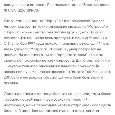
доступе в сети интернет. Все модели старше 18 лет, согласно
18 U.S.C. 2257 RKRCS.
Как бы там ни было, но “Нарик” в этих “разборках” уцелел.
Автору неизвестно, какие отношения связывали “Матроса” и
“Нарика”, какие чувства они питали друг к другу. Но факт
остается фактом, когда весь преступный бомонд Украины и
СНГ в ноябре 1997 года приехал проводить в последний путь
легендарного “Матроса”, “Нарик” в Днепропетровск не
прибыл. Ни его самого, ни его “представителей” скрытая
съемка на похоронах не зафиксировала. Для столь публично
— неуважительного отношения к личности покойного (в
последний путь Мильченко провожала “братва” на более чем
200 авто и четырех автобусах!) должны были быть веские
причины.
Оральные ласки тоже могут быть как ванильными, так и более
грубыми, настойчивыми, все зависит от желаний и
настроения, но не переходите черту и старайтесь соблюдать
баланс. В позе Чайный пакетик мужчина стоит, ноги на