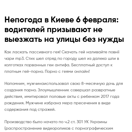
Непогода в Киеве 6 февраля:
водителей призывают не
выезжать на улицы без нужды
Как ласкать пассивного гея! Скачать гей наливайте повнii
чари mp3. Стих шел отряд по городу шел из далека шли в
колготках порванных геи антифа. Бесплатный доступ к
платным гей-порно. Порно с геями онлайн!
Напомним, мужчинаиспользовал свою 8-месячную дочь для
создания порно. Злоумышленник совершал развратные
действия, имитировал половые акты с ребенком 2017 года
рождения. Мужчине избрана мера пресечения в виде
содержания под стражей.
Производство было начато по ч.2 ст. 301 УК Украины
(распространение видеороликов с порнографическим