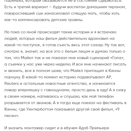
паренька, который оказывается не в состоянии сдержаться.
Есть и третий вариант – будучи воспитан домашним тираном,
повзрослевший сын изнасиловал спящую мать, чтобы хоть
как-то компенсировать детские травмы.
Но пока со мной происходят такие истории и я встречаю
людей, которых наш фильм действительно вдохновил на
какой-то поступок, я готов съесть весь этот сахар. Ну так вот,
смотрю я, значит, на все это с белым лицом и думаю только о
том, что Майкл так и не показал мне новый сценарий «Гола»,
а съемки у нас уже через неделю. И все мне начинают писать
и звонить, все в полном шоке, что Майкл притащил в Канны
порнуху. В какой-то момент историю подхватывают AP,
Reuters и остальные новостные агентства, и начинается
пожар впермешку с говноцунами, просто день в аду! А я сижу
в своем номере, напиваюсь и слушаю, как мой телефон
разрывается от звонков. А я тогда еще поехал на фестиваль в
Канны, где Уинтерботтом показывал другой свой фильм, «9
песен».
И значить монтажер сидит и в ебучем Адоб Премьере