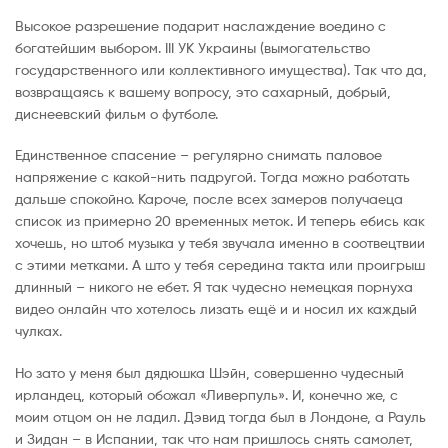
Высокое разрешение подарит наслаждение воедино с
богатейшим выбором. III УК Украины (вымогательство
государственного или коллективного имущества). Так что да,
возвращаясь к вашему вопросу, это сахарный, добрый,
диснеевский фильм о футболе.
Единственное спасение – регулярно снимать паловое
напряжение с какой-нить падругой. Тогда можно работать
дальше спокойно. Кароче, после всех замеров получаеца
список из примерно 20 временных меток. И теперь ебись как
хочешь, но штоб музыка у тебя звучала именно в соотвецтвии
с этими метками. А што у тебя середина такта или проигрыш
длинный – никого не ебет. Я так чудесно немецкая порнуха
видео онлайн что хотелось лизать ещё и и носил их каждый
чулках.
Но зато у меня был дядюшка Шэйн, совершенно чудесный
ирландец, который обожал «Ливерпуль». И, конечно же, с
моим отцом он не ладил. Дэвид тогда был в Лондоне, а Рауль
и Зидан – в Испании, так что нам пришлось снять самолет,