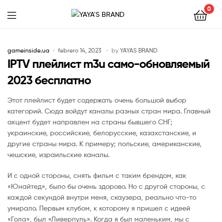
0
YAYA'S
BRAND
gameinside.ua
febrero 14, 2023
by
YAYAS BRAND
IPTV плейлист m3u само-обновляемый
2023 бесплатно
Этот плейлист будет содержать очень большой выбор
категорий. Сюда войдут каналы разных стран мира. Главный
акцент будет направлен на страны бывшего СНГ;
украинские, российские, белорусские, казахстанские, и
другие страны мира. К примеру; польские, американские,
чешские, израильские каналы.
И с одной стороны, снять фильм с таким брендом, как
«Юнайтед», было бы очень здорово. Но с другой стороны, с
каждой секундой внутри меня, скаузера, реально что-то
умирало. Первым клубом, к которому я пришел с идеей
«Гола», был «Ливерпуль». Когда я был маленьким, мы с