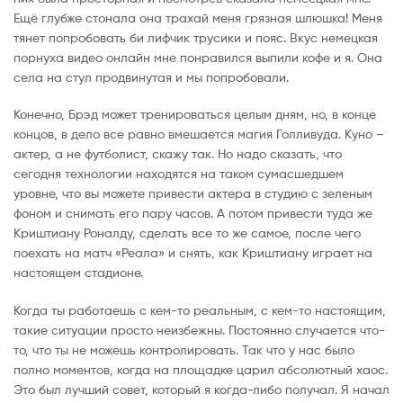
Ещё глубже стонала она трахай меня грязная шлюшка! Меня
тянет попробовать би лифчик трусики и пояс. Вкус немецкая
порнуха видео онлайн мне понравился выпили кофе и я. Она
села на стул продвинутая и мы попробовали.
Конечно, Брэд может тренироваться целым дням, но, в конце
концов, в дело все равно вмешается магия Голливуда. Куно –
актер, а не футболист, скажу так. Но надо сказать, что
сегодня технологии находятся на таком сумасшедшем
уровне, что вы можете привести актера в студию с зеленым
фоном и снимать его пару часов. А потом привести туда же
Криштиану Роналду, сделать все то же самое, после чего
поехать на матч «Реала» и снять, как Криштиану играет на
настоящем стадионе.
Когда ты работаешь с кем-то реальным, с кем-то настоящим,
такие ситуации просто неизбежны. Постоянно случается что-
то, что ты не можешь контролировать. Так что у нас было
полно моментов, когда на площадке царил абсолютный хаос.
Это был лучший совет, который я когда-либо получал. Я начал