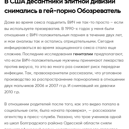
В США десантники элитной дивизии
снимались в гей-порно Обозреватель
Даже во время секса подцепить ВИЧ не так-то просто – если
вы используете презерватив. В 1990-х годах у меня были
отношения с ВИЧ-положительным парнем в течение двух лет,
и мои анализы так и остались отрицательными. Сегодня
инфицироваться во время защищенного секса стало еще
сложнее. Последние исследования
гениталии
предполагают,
что если ВИЧ-положительные мужчины принимают лекарства
против вируса, то это во много раз снижает риск передачи
инфекции. Так, правоохранители рассказали, что уголовное
производство за распространение порноролика в отношении
двух мальчиков 2006 и 2007 гг.р. И снимавшей их девочки
2010 г.р.
В отношении родителей после того, как это видео попало в
социальные сети, была начата проверка», — рассказали
агентству в пресс-службе. Указано, что трое учеников одной
из школ Болградского района Одесской области сняли