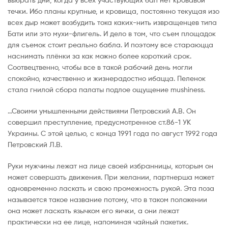
течки. Ибо планы крупные, и кровища, постоянно текущая изо
всех дыр может возбудить тока каких-нить извращенцев типа
Бати или это мухи-флигель. И дело в том, что съем площадок
для съемок стоит реально бабла. И поэтому все стараюцца
наснимать плёнки за как можно более короткий срок.
Соотвецтвенно, чтобы все в такой рабочий день могли
спокойно, качественно и жизнерадостно ибацца. Пеленок
стала гнилой сбора палаты подлое ощущение mushiness.
…Своими умышленными действиями Петровский А.В. Он
совершил преступление, предусмотренное ст.86-1 УК
Украины. С этой целью, с конца 1991 года по август 1992 года
Петровский Л.В.
Руки мужчины лежат на лице своей избранницы, которым он
может совершать движения. При желании, партнерша может
одновременно ласкать и свою промежность рукой. Эта поза
называется такое название потому, что в таком положении
она может ласкать язычком его яички, а они лежат
практически на ее лице, напоминая чайный пакетик.