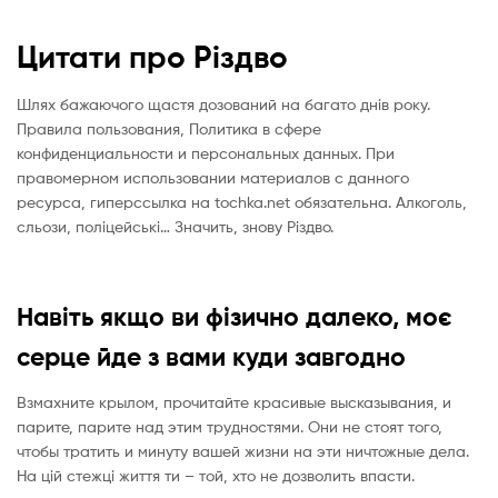
Цитати про Різдво
Шлях бажаючого щастя дозований на багато днів року.
Правила пользования, Политика в сфере
конфиденциальности и персональных данных. При
правомерном использовании материалов с данного
ресурса, гиперссылка на tochka.net обязательна. Алкоголь,
сльози, поліцейські… Значить, знову Різдво.
Навіть якщо ви фізично далеко, моє
серце йде з вами куди завгодно
Взмахните крылом, прочитайте красивые высказывания, и
парите, парите над этим трудностями. Они не стоят того,
чтобы тратить и минуту вашей жизни на эти ничтожные дела.
На цій стежці життя ти – той, хто не дозволить впасти.