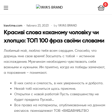
0
YAYA'S
BRAND
kievtime.com
febrero 23, 2023
by
YAYAS BRAND
Красиві слова коханому чоловіку чи
хлопцю: ТОП 100 фраз своїми словами
Любимый мой, люблю тебя всем сердцем. Спасибо, что
даришь мне свое время! Засыпать с тобой – истинное
наслаждение. Мужчинам необходимо чувствовать себя
важными и нужными. Им приятно, когда их победы замечают,
а поражения – понимают.
В них сила и смелость, в них уверенность и доброта.
Нехай тобі насниться щось приємне.
Открытки с новой работой Пусть совершенству не
будет предела Пускай…
Все права на материалы, опубликованные на данном
ресурсе, принадлежат ТОВ «ВИДАВНИЦТВО