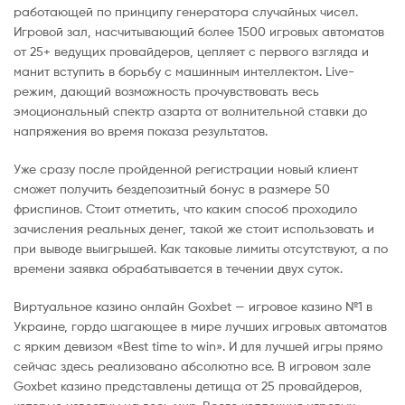
работающей по принципу генератора случайных чисел.
Игровой зал, насчитывающий более 1500 игровых автоматов
от 25+ ведущих провайдеров, цепляет с первого взгляда и
манит вступить в борьбу с машинным интеллектом. Live-
режим, дающий возможность прочувствовать весь
эмоциональный спектр азарта от волнительной ставки до
напряжения во время показа результатов.
Уже сразу после пройденной регистрации новый клиент
сможет получить бездепозитный бонус в размере 50
фриспинов. Стоит отметить, что каким способ проходило
зачисления реальных денег, такой же стоит использовать и
при выводе выигрышей. Как таковые лимиты отсутствуют, а по
времени заявка обрабатывается в течении двух суток.
Виртуальное казино онлайн Goxbet — игровое казино №1 в
Украине, гордо шагающее в мире лучших игровых автоматов
с ярким девизом «Best time to win». И для лучшей игры прямо
сейчас здесь реализовано абсолютно все. В игровом зале
Goxbet казино представлены детища от 25 провайдеров,