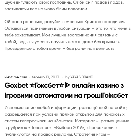
шуби вигулюють своїх господинь. От би сніг падав і падав,
застилаючи все навколо білим полотном.
Ой рано раненько, радуйся земленько Христос народився.
Оставаться позитивным в любой ситуации – это то, что меня в
тебе захватывает. Мои лучшие воспоминания связаны с
тобой, ведь ты умеешь научить летать даже без крыльев.
Проведенное с тобой время – безграничная ценность.
kievtime.com
febrero 10, 2023
by
YAYAS BRAND
Goxbet ⭐️Гоксбет⭐️ ᐈ онлайн казино з
ігровими автоматами на грошіГоіксбет
Использование любой информации, размещённой на сайте,
разрешается при условии прямой открытой для поисковых
систем гиперссылки на «Заноза». Материалы, размещенные
в рубриках «Полезное», «Выборы 2019», «Пресс-релиз»
публикуются на правах рекламы. Стратегия игры –