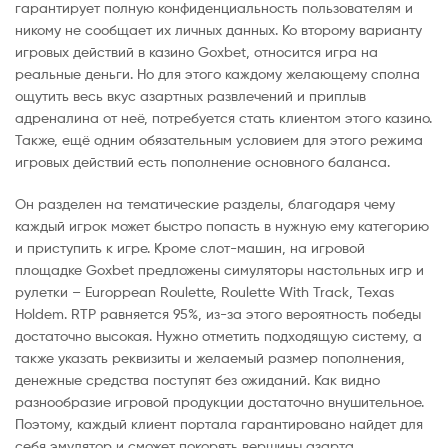
гарантирует полную конфиденциальность пользователям и
никому не сообщает их личных данных. Ко второму варианту
игровых действий в казино Goxbet, относится игра на
реальные деньги. Но для этого каждому желающему сполна
ощутить весь вкус азартных развлечений и приплыв
адреналина от неё, потребуется стать клиентом этого казино.
Также, ещё одним обязательным условием для этого режима
игровых действий есть пополнение основного баланса.
Он разделен на тематические разделы, благодаря чему
каждый игрок может быстро попасть в нужную ему категорию
и приступить к игре. Кроме слот-машин, на игровой
площадке Goxbet предложены симуляторы настольных игр и
рулетки – Europpean Roulette, Roulette With Track, Texas
Holdem. RTP равняется 95%, из-за этого вероятность победы
достаточно высокая. Нужно отметить подходящую систему, а
также указать реквизиты и желаемый размер пополнения,
денежные средства поступят без ожиданий. Как видно
разнообразие игровой продукции достаточно внушительное.
Поэтому, каждый клиент портала гарантировано найдет для
себя эмулятор и сможет покорять вершины азарта.