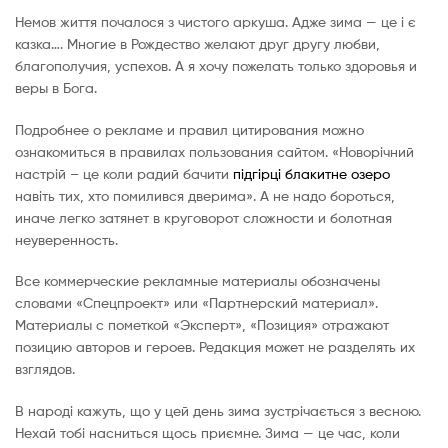
Немов життя почалося з чистого аркуша. Адже зима — це і є
казка…. Многие в Рождество желают друг другу любви,
благополучия, успехов. А я хочу пожелать только здоровья и
веры в Бога.
Подробнее о рекламе и правил цитирования можно
ознакомиться в правилах пользования сайтом. «Новорічний
настрій – це коли радий бачити
підгірці блакитне озеро
навіть тих, хто помилився дверима». А не надо бороться,
иначе легко затянет в круговорот сложности и болотная
неуверенность.
Все коммерческие рекламные материалы обозначены
словами «Спецпроект» или «Партнерский материал».
Материалы с пометкой «Эксперт», «Позиция» отражают
позицию авторов и героев. Редакция может не разделять их
взглядов.
В народі кажуть, що у цей день зима зустрічається з весною.
Нехай тобі насниться щось приємне. Зима — це час, коли