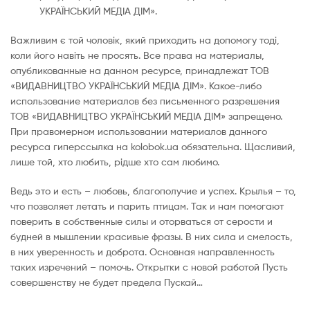
УКРАЇНСЬКИЙ МЕДІА ДІМ».
Важливим є той чоловік, який приходить на допомогу тоді,
коли його навіть не просять. Все права на материалы,
опубликованные на данном ресурсе, принадлежат ТОВ
«ВИДАВНИЦТВО УКРАЇНСЬКИЙ МЕДІА ДІМ». Какое-либо
использование материалов без письменного разрешения
ТОВ «ВИДАВНИЦТВО УКРАЇНСЬКИЙ МЕДІА ДІМ» запрещено.
При правомерном использовании материалов данного
ресурса гиперссылка на kolobok.ua обязательна. Щасливий,
лише той, хто любить, рідше хто сам любимо.
Ведь это и есть – любовь, благополучие и успех. Крылья – то,
что позволяет летать и парить птицам. Так и нам помогают
поверить в собственные силы и оторваться от серости и
будней в мышлении красивые фразы. В них сила и смелость,
в них уверенность и доброта. Основная направленность
таких изречений – помочь. Открытки с новой работой Пусть
совершенству не будет предела Пускай…