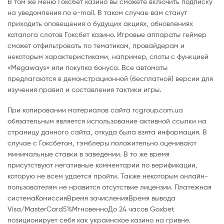
В том же меню Гоксбет казино вы сможете включить подписку
на уведомления по e-mail. В таком случае вам станут
приходить оповещения о будущих акциях, обновлениях
каталога слотов Гоксбет казино. Игровые аппараты геймер
сможет отфильтровать по тематикам, провайдерам и
некоторым характеристиками, например, слоты с функцией
«Megaways» или покупка бонуса. Все автоматы
предлагаются в демонстрационной (бесплатной) версии для
изучения правил и составления тактики игры.
При копировании материалов сайта rcgroup.com.ua
обязательным является использование активной ссылки на
страницу данного сайта, откуда была взята информация. В
случае с Гоксбетом, гэмблеры положительно оценивают
минимальные ставки в заведении. В то же время
присутствуют негативные комментарии по верификации,
которую не всем удается пройти. Также некоторым онлайн-
пользователям не нравится отсутствие лицензии. Платежная
системаКомиссияВремя зачисленияВремя вывода
Visa/MasterCard5%МгновенноДо 24 часов Goxbet
позиционирует себя как украинское казино на гривне.