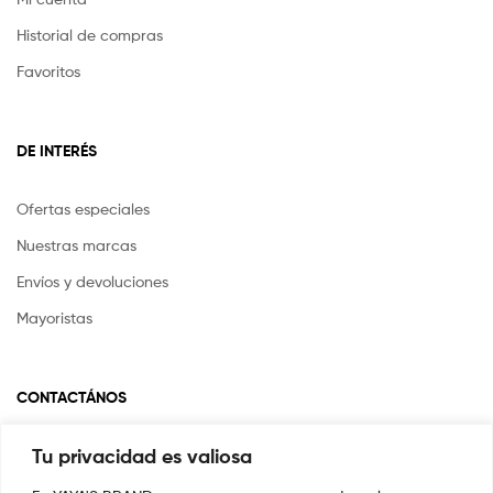
Historial de compras
Favoritos
DE INTERÉS
Ofertas especiales
Nuestras marcas
Envíos y devoluciones
Mayoristas
CONTACTÁNOS
Tu privacidad es valiosa
Si tienes alguna pregunta o inquietud escríbenos a
info@yayasstore.com.co