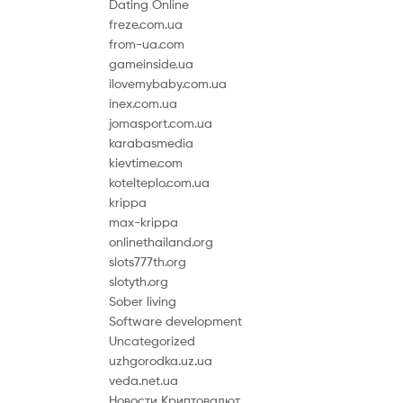
Dating Online
freze.com.ua
from-ua.com
gameinside.ua
ilovemybaby.com.ua
inex.com.ua
jomasport.com.ua
karabasmedia
kievtime.com
kotelteplo.com.ua
krippa
max-krippa
onlinethailand.org
slots777th.org
slotyth.org
Sober living
Software development
Uncategorized
uzhgorodka.uz.ua
veda.net.ua
Новости Криптовалют