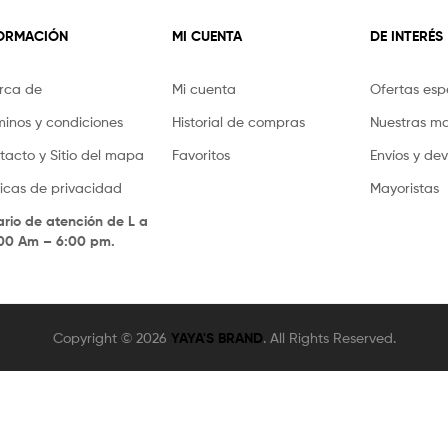
FORMACIÓN
MI CUENTA
DE INTERÉS
rca de
Mi cuenta
Ofertas esp
minos y condiciones
Historial de compras
Nuestras m
tacto y Sitio del mapa
Favoritos
Envíos y de
íticas de privacidad
Mayoristas
ario de atención de L a
.00 Am – 6:00 pm.
Copyright © 2026
YAYA'S BRAND
. All Rights Reserved.