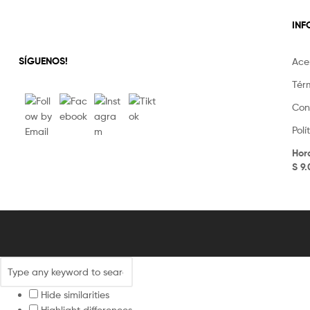
IN
SÍGUENOS!
Ace
Tér
Con
Pol
Hor
S 9
Hide similarities
Highlight differences