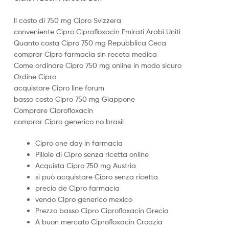
vistete
con
Il costo di 750 mg Cipro Svizzera
yaya's
conveniente Cipro Ciprofloxacin Emirati Arabi Uniti
Quanto costa Cipro 750 mg Repubblica Ceca
comprar Cipro farmacia sin receta medica
Come ordinare Cipro 750 mg online in modo sicuro
Ordine Cipro
acquistare Cipro line forum
basso costo Cipro 750 mg Giappone
Comprare Ciprofloxacin
comprar Cipro generico no brasil
Cipro one day in farmacia
Pillole di Cipro senza ricetta online
Acquista Cipro 750 mg Austria
si può acquistare Cipro senza ricetta
precio de Cipro farmacia
vendo Cipro generico mexico
Prezzo basso Cipro Ciprofloxacin Grecia
A buon mercato Ciprofloxacin Croazia