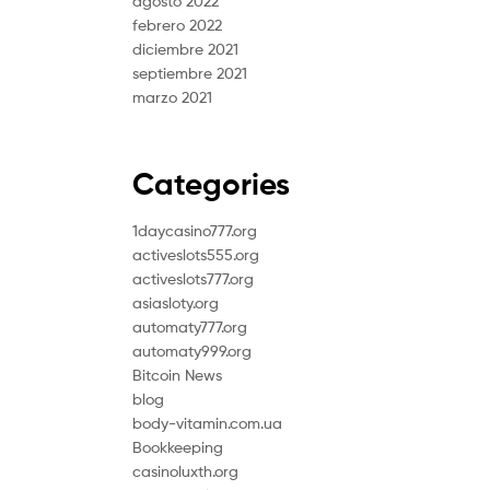
agosto 2022
febrero 2022
diciembre 2021
septiembre 2021
marzo 2021
Categories
1daycasino777.org
activeslots555.org
activeslots777.org
asiasloty.org
automaty777.org
automaty999.org
Bitcoin News
blog
body-vitamin.com.ua
Bookkeeping
casinoluxth.org