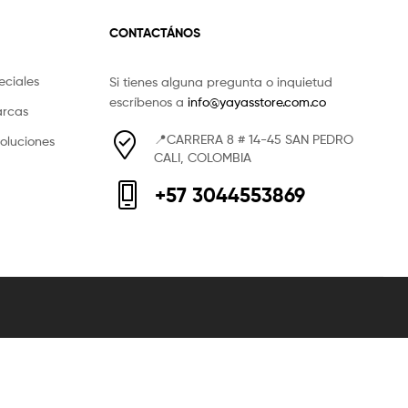
CONTACTÁNOS
eciales
Si tienes alguna pregunta o inquietud
escríbenos a
info@yayasstore.com.co
arcas
📍CARRERA 8 # 14-45 SAN PEDRO
voluciones
CALI, COLOMBIA
+57 3044553869