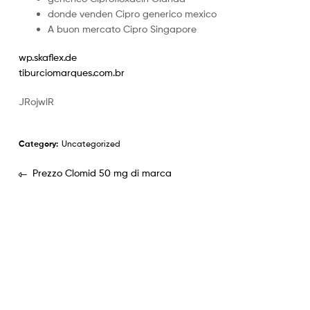
donde venden Cipro generico mexico
A buon mercato Cipro Singapore
wp.skaflex.de
tiburciomarques.com.br
JRojwlR
Category:
Uncategorized
Prezzo Clomid 50 mg di marca