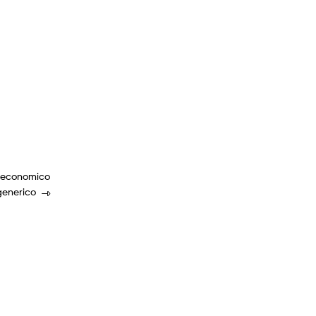
s economico
generico