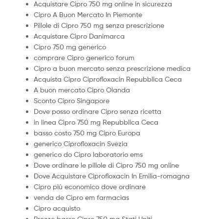
Acquistare Cipro 750 mg online in sicurezza
Cipro A Buon Mercato In Piemonte
Pillole di Cipro 750 mg senza prescrizione
Acquistare Cipro Danimarca
Cipro 750 mg generico
comprare Cipro generico forum
Cipro a buon mercato senza prescrizione medica
Acquista Cipro Ciprofloxacin Repubblica Ceca
A buon mercato Cipro Olanda
Sconto Cipro Singapore
Dove posso ordinare Cipro senza ricetta
in linea Cipro 750 mg Repubblica Ceca
basso costo 750 mg Cipro Europa
generico Ciprofloxacin Svezia
generico do Cipro laboratorio ems
Dove ordinare le pillole di Cipro 750 mg online
Dove Acquistare Ciprofloxacin In Emilia-romagna
Cipro più economico dove ordinare
venda de Cipro em farmacias
Cipro acquisto
Prezzo basso Cipro 750 mg Stati Uniti