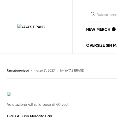
NEW MERCH 🔴
YAYA'S
BRAND
OVERSIZE SIN 
La
ropa
la
ponemos
Uncategorized
marzo 21, 2023
by
YAYAS BRAND
nosotros,
el
estilo
lo
pones
tu.
Valutazione
4.8
sulla base di
40
voti.
vayas
donde
vayas
Cialis A Buon Mercato Bari