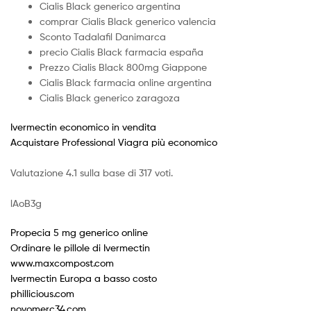
Cialis Black generico argentina
comprar Cialis Black generico valencia
Sconto Tadalafil Danimarca
precio Cialis Black farmacia españa
Prezzo Cialis Black 800mg Giappone
Cialis Black farmacia online argentina
Cialis Black generico zaragoza
Ivermectin economico in vendita
Acquistare Professional Viagra più economico
Valutazione
4.1
sulla base di
317
voti.
lAoB3g
Propecia 5 mg generico online
Ordinare le pillole di Ivermectin
www.maxcompost.com
Ivermectin Europa a basso costo
phillicious.com
novomerc34.com