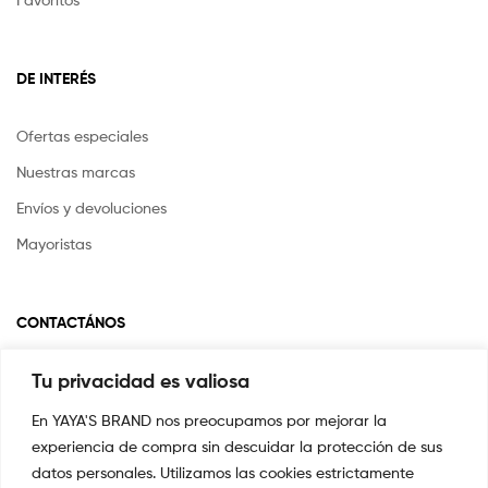
DE INTERÉS
Ofertas especiales
Nuestras marcas
Envíos y devoluciones
Mayoristas
CONTACTÁNOS
Tu privacidad es valiosa
Si tienes alguna pregunta o inquietud escríbenos a
info@yayasstore.com.co
En YAYA'S BRAND nos preocupamos por mejorar la
experiencia de compra sin descuidar la protección de sus
📍CARRERA 8 # 14-45 SAN PEDRO
CALI, COLOMBIA
datos personales. Utilizamos las cookies estrictamente