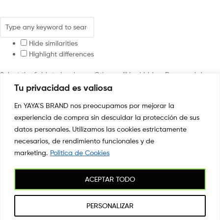
Hide similarities
Highlight differences
Select the fields to be shown. Others will be hidden. Drag and drop
to rearrange the order.
Tu privacidad es valiosa
Image
En YAYA'S BRAND nos preocupamos por mejorar la
SKU
experiencia de compra sin descuidar la protección de sus
Rating
Price
datos personales. Utilizamos las cookies estrictamente
Stock
necesarios, de rendimiento funcionales y de
Availability
marketing.
Politica de Cookies
Add to cart
Description
ACEPTAR TODO
Content
Weight
Dimensions
PERSONALIZAR
Additional information