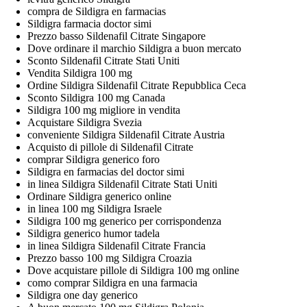
compra de Sildigra en farmacias
Sildigra farmacia doctor simi
Prezzo basso Sildenafil Citrate Singapore
Dove ordinare il marchio Sildigra a buon mercato
Sconto Sildenafil Citrate Stati Uniti
Vendita Sildigra 100 mg
Ordine Sildigra Sildenafil Citrate Repubblica Ceca
Sconto Sildigra 100 mg Canada
Sildigra 100 mg migliore in vendita
Acquistare Sildigra Svezia
conveniente Sildigra Sildenafil Citrate Austria
Acquisto di pillole di Sildenafil Citrate
comprar Sildigra generico foro
Sildigra en farmacias del doctor simi
in linea Sildigra Sildenafil Citrate Stati Uniti
Ordinare Sildigra generico online
in linea 100 mg Sildigra Israele
Sildigra 100 mg generico per corrispondenza
Sildigra generico humor tadela
in linea Sildigra Sildenafil Citrate Francia
Prezzo basso 100 mg Sildigra Croazia
Dove acquistare pillole di Sildigra 100 mg online
como comprar Sildigra en una farmacia
Sildigra one day generico