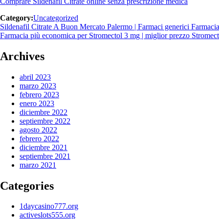
Comprare Sildenafil Citrate online senza prescrizione medica
Category:
Uncategorized
Navegación
Previous
Sildenafil Citrate A Buon Mercato Palermo | Farmaci generici Farmacia | 
post:
Next
Farmacia più economica per Stromectol 3 mg | miglior prezzo Stromect
de
post:
entradas
Archives
abril 2023
marzo 2023
febrero 2023
enero 2023
diciembre 2022
septiembre 2022
agosto 2022
febrero 2022
diciembre 2021
septiembre 2021
marzo 2021
Categories
1daycasino777.org
activeslots555.org