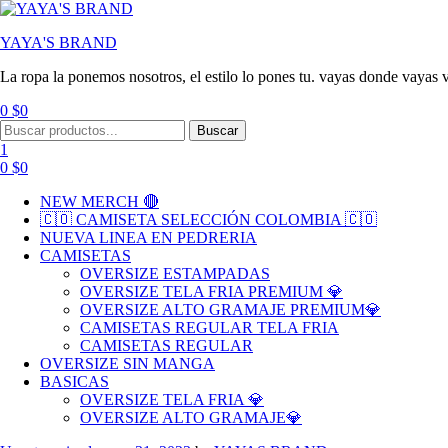
YAYA'S BRAND
La ropa la ponemos nosotros, el estilo lo pones tu. vayas donde vayas v
0
$
0
Menu
Search
Buscar
for:
1
0
$
0
NEW MERCH 🔴
🇨🇴 CAMISETA SELECCIÓN COLOMBIA 🇨🇴
NUEVA LINEA EN PEDRERIA
CAMISETAS
OVERSIZE ESTAMPADAS
OVERSIZE TELA FRIA PREMIUM 💎
OVERSIZE ALTO GRAMAJE PREMIUM💎
CAMISETAS REGULAR TELA FRIA
CAMISETAS REGULAR
OVERSIZE SIN MANGA
BASICAS
OVERSIZE TELA FRIA 💎
OVERSIZE ALTO GRAMAJE💎