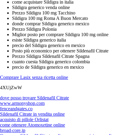
come acquistare Sildigra in italia
Sildigra generico venda online
Prezzo Sildigra 100 mg Tacchino
Sildigra 100 mg Roma A Buon Mercato
donde comprar Sildigra generico mexico
Prezzo Sildigra Polonia
Miglior posto per comprare Sildigra 100 mg online
esiste Sildigra generico italia
precio del Sildigra generico en mexico
Posto più economico per ottenere Sildenafil Citrate
Prezzo Sildigra Sildenafil Citrate Spagna
cuanto cuesta Sildigra generico colombia
precio de Sildigra generico en mexico
Comprare Lasix senza ricetta online
4XUjZwW
dove posso trovare Sildenafil Citrate
www.armonyshop.com
fenceandgates.co
Sildenafil Citrate in vendita online
acquisto di pillole Orlistat
come ottenere Atomoxetine online
broad-core.jp