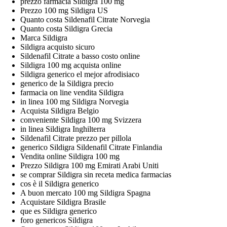
prezzo farmacia Sildigra 100 mg
Prezzo 100 mg Sildigra US
Quanto costa Sildenafil Citrate Norvegia
Quanto costa Sildigra Grecia
Marca Sildigra
Sildigra acquisto sicuro
Sildenafil Citrate a basso costo online
Sildigra 100 mg acquista online
Sildigra generico el mejor afrodisiaco
generico de la Sildigra precio
farmacia on line vendita Sildigra
in linea 100 mg Sildigra Norvegia
Acquista Sildigra Belgio
conveniente Sildigra 100 mg Svizzera
in linea Sildigra Inghilterra
Sildenafil Citrate prezzo per pillola
generico Sildigra Sildenafil Citrate Finlandia
Vendita online Sildigra 100 mg
Prezzo Sildigra 100 mg Emirati Arabi Uniti
se comprar Sildigra sin receta medica farmacias
cos è il Sildigra generico
A buon mercato 100 mg Sildigra Spagna
Acquistare Sildigra Brasile
que es Sildigra generico
foro genericos Sildigra