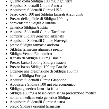
Quanto costa Sildigra 100 mg Inghilterra
Acquista Sildenafil Citrate Austria
Acquistare Sildenafil Citrate USA
basso costo 100 mg Sildigra Emirati Arabi Uniti
Prezzo delle pillole di Sildigra 100 mg
conveniente Sildigra Australia
generico Sildigra Austria
Acquista Sildenafil Citrate Tacchino
comprar Sildigra generico sildenafil
Acquistare Sildenafil Citrate Norvegia
precio Sildigra farmacia.andorra
Sildigra farmacias ahumada precio
Sildigra Veneto Economico
Il costo di Sildigra 100 mg Israele
Prezzo basso 100 mg Sildigra Israele
Prezzo basso Sildigra 100 mg Brasile
Ottenere una prescrizione di Sildigra 100 mg
in linea Sildigra Europa
Acquista Sildenafil Citrate Giappone
Acquistare Sildigra 100 mg più economico
Sildigra generico farmacia italia
Sildigra 100 mg a basso costo senza prescrizione medica
nombre medicamento generico Sildigra
Acquistare Sildenafil Citrate Austria
precio Sildigra original farmacias