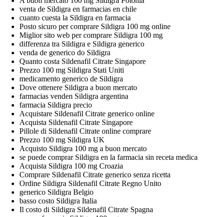
A buon mercato 100 mg Sildigra Polonia
venta de Sildigra en farmacias en chile
cuanto cuesta la Sildigra en farmacia
Posto sicuro per comprare Sildigra 100 mg online
Miglior sito web per comprare Sildigra 100 mg
differenza tra Sildigra e Sildigra generico
venda de generico do Sildigra
Quanto costa Sildenafil Citrate Singapore
Prezzo 100 mg Sildigra Stati Uniti
medicamento generico de Sildigra
Dove ottenere Sildigra a buon mercato
farmacias venden Sildigra argentina
farmacia Sildigra precio
Acquistare Sildenafil Citrate generico online
Acquista Sildenafil Citrate Singapore
Pillole di Sildenafil Citrate online comprare
Prezzo 100 mg Sildigra UK
Acquisto Sildigra 100 mg a buon mercato
se puede comprar Sildigra en la farmacia sin receta medica
Acquista Sildigra 100 mg Croazia
Comprare Sildenafil Citrate generico senza ricetta
Ordine Sildigra Sildenafil Citrate Regno Unito
generico Sildigra Belgio
basso costo Sildigra Italia
Il costo di Sildigra Sildenafil Citrate Spagna