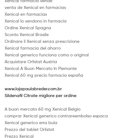
Xenical farmacia vende
venta de Xenical en farmacias
Xenical en farmacias
Xenical lo vendono in farmacia
Ordine Xenical Spagna
Sconto Xenical Brasile
Ordinare il Xenical senza prescrizione
Xenical farmacia del ahorro
Xenical generico funciona como o original
Acquistare Orlistat Austria
Xenical A Buon Mercato In Piemonte
Xenical 60 mg precio farmacia españa
www.lojapaulabreder.com.br
Sildenafil Citrate migliore per ordine
A buon mercato 60 mg Xenical Belgio
comprar Xenical generico contrareembolso espaсa
Xenical generico ems bula
Prezzo del tablet Orlistat
Prezzo Xenical