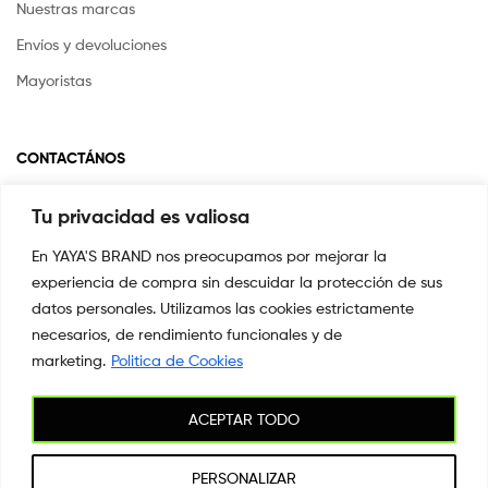
Nuestras marcas
Envíos y devoluciones
Mayoristas
CONTACTÁNOS
Tu privacidad es valiosa
Si tienes alguna pregunta o inquietud escríbenos a
info@yayasstore.com.co
En YAYA'S BRAND nos preocupamos por mejorar la
experiencia de compra sin descuidar la protección de sus
📍CARRERA 8 # 14-45 SAN PEDRO
CALI, COLOMBIA
datos personales. Utilizamos las cookies estrictamente
necesarios, de rendimiento funcionales y de
+57 3044553869
marketing.
Politica de Cookies
ACEPTAR TODO
Copyright © 2026
YAYA'S BRAND
. All Rights Reserved.
PERSONALIZAR