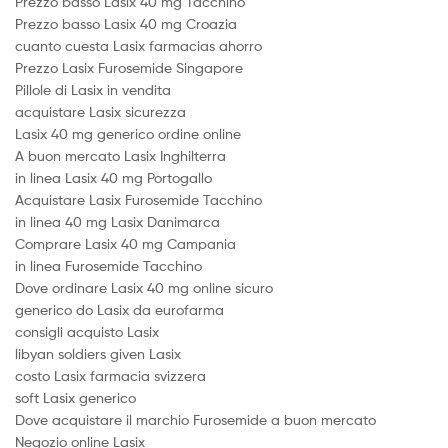
Prezzo basso Lasix 40 mg Tacchino
Prezzo basso Lasix 40 mg Croazia
cuanto cuesta Lasix farmacias ahorro
Prezzo Lasix Furosemide Singapore
Pillole di Lasix in vendita
acquistare Lasix sicurezza
Lasix 40 mg generico ordine online
A buon mercato Lasix Inghilterra
in linea Lasix 40 mg Portogallo
Acquistare Lasix Furosemide Tacchino
in linea 40 mg Lasix Danimarca
Comprare Lasix 40 mg Campania
in linea Furosemide Tacchino
Dove ordinare Lasix 40 mg online sicuro
generico do Lasix da eurofarma
consigli acquisto Lasix
libyan soldiers given Lasix
costo Lasix farmacia svizzera
soft Lasix generico
Dove acquistare il marchio Furosemide a buon mercato
Negozio online Lasix