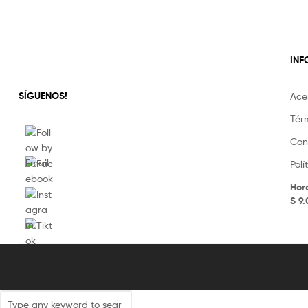
IN
SÍGUENOS!
Ace
Tér
Con
Pol
Hor
S 9