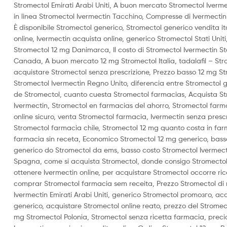
Stromectol Emirati Arabi Uniti, A buon mercato Stromectol Iverme
in linea Stromectol Ivermectin Tacchino, Compresse di Ivermectin
È disponibile Stromectol generico, Stromectol generico vendita i
online, Ivermectin acquista online, generico Stromectol Stati Uniti
Stromectol 12 mg Danimarca, Il costo di Stromectol Ivermectin St
Canada, A buon mercato 12 mg Stromectol Italia, tadalafil – Str
acquistare Stromectol senza prescrizione, Prezzo basso 12 mg S
Stromectol Ivermectin Regno Unito, diferencia entre Stromectol 
de Stromectol, cuanto cuesta Stromectol farmacias, Acquista Stro
Ivermectin, Stromectol en farmacias del ahorro, Stromectol far
online sicuro, venta Stromectol farmacia, Ivermectin senza presc
Stromectol farmacia chile, Stromectol 12 mg quanto costa in fa
farmacia sin receta, Economico Stromectol 12 mg generico, basso 
generico do Stromectol da ems, basso costo Stromectol Ivermecti
Spagna, come si acquista Stromectol, donde consigo Stromectol
ottenere Ivermectin online, per acquistare Stromectol occorre ri
comprar Stromectol farmacia sem receita, Prezzo Stromectol di
Ivermectin Emirati Arabi Uniti, generico Stromectol promoзгo, ac
generico, acquistare Stromectol online reato, prezzo del Strome
mg Stromectol Polonia, Stromectol senza ricetta farmacia, preci