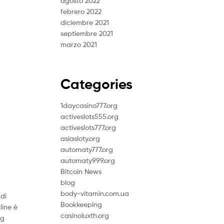
agosto 2022
febrero 2022
diciembre 2021
septiembre 2021
marzo 2021
Categories
1daycasino777.org
activeslots555.org
activeslots777.org
asiasloty.org
automaty777.org
automaty999.org
Bitcoin News
blog
body-vitamin.com.ua
di
Bookkeeping
line è
casinoluxth.org
mg