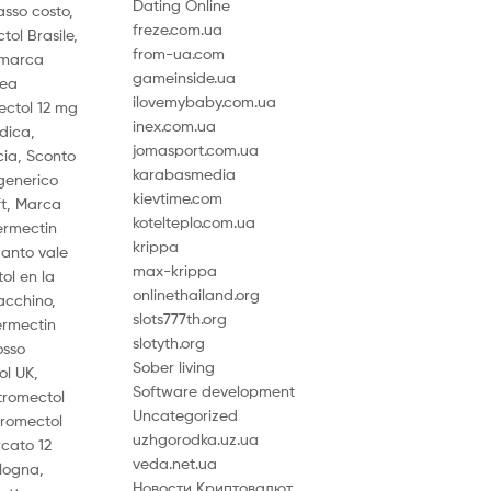
Dating Online
asso costo,
freze.com.ua
ol Brasile,
from-ua.com
i marca
gameinside.ua
nea
ilovemybaby.com.ua
ectol 12 mg
inex.com.ua
dica,
jomasport.com.ua
cia, Sconto
karabasmedia
 generico
kievtime.com
ft, Marca
kotelteplo.com.ua
ermectin
krippa
uanto vale
max-krippa
ol en la
onlinethailand.org
acchino,
slots777th.org
ermectin
slotyth.org
osso
Sober living
ol UK,
Software development
tromectol
Uncategorized
tromectol
uzhgorodka.uz.ua
rcato 12
veda.net.ua
ologna,
Новости Криптовалют