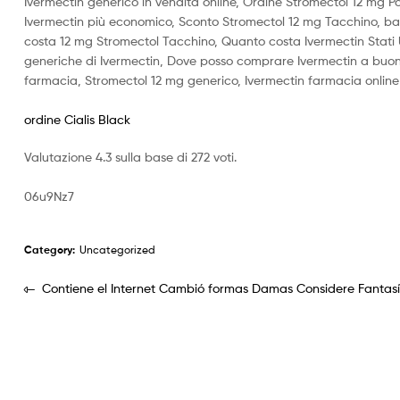
Ivermectin generico in vendita online, Ordine Stromectol 12 mg P
Ivermectin più economico, Sconto Stromectol 12 mg Tacchino, bas
costa 12 mg Stromectol Tacchino, Quanto costa Ivermectin Stati Un
generiche di Ivermectin, Dove posso comprare Ivermectin a buon
farmacia, Stromectol 12 mg generico, Ivermectin farmacia online 
ordine Cialis Black
Valutazione
4.3
sulla base di
272
voti.
06u9Nz7
Category:
Uncategorized
Contiene el Internet Cambió formas Damas Considere Fantasí