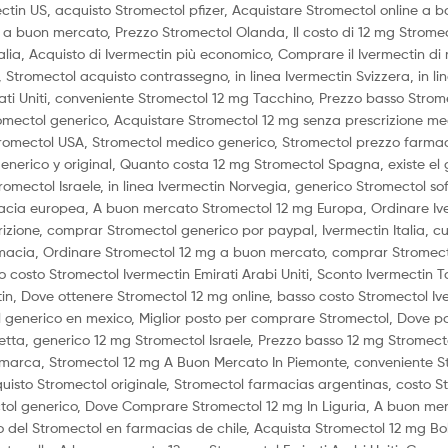
ctin US, acquisto Stromectol pfizer, Acquistare Stromectol online a b
 a buon mercato, Prezzo Stromectol Olanda, Il costo di 12 mg Stromect
talia, Acquisto di Ivermectin più economico, Comprare il Ivermectin d
, Stromectol acquisto contrassegno, in linea Ivermectin Svizzera, in li
ati Uniti, conveniente Stromectol 12 mg Tacchino, Prezzo basso Strom
omectol generico, Acquistare Stromectol 12 mg senza prescrizione me
tromectol USA, Stromectol medico generico, Stromectol prezzo farma
generico y original, Quanto costa 12 mg Stromectol Spagna, existe el
mectol Israele, in linea Ivermectin Norvegia, generico Stromectol so
macia europea, A buon mercato Stromectol 12 mg Europa, Ordinare Iv
rizione, comprar Stromectol generico por paypal, Ivermectin Italia, c
rmacia, Ordinare Stromectol 12 mg a buon mercato, comprar Stromect
costo Stromectol Ivermectin Emirati Arabi Uniti, Sconto Ivermectin T
n, Dove ottenere Stromectol 12 mg online, basso costo Stromectol Iv
 generico en mexico, Miglior posto per comprare Stromectol, Dove p
cetta, generico 12 mg Stromectol Israele, Prezzo basso 12 mg Stromect
 marca, Stromectol 12 mg A Buon Mercato In Piemonte, conveniente S
quisto Stromectol originale, Stromectol farmacias argentinas, costo S
ctol generico, Dove Comprare Stromectol 12 mg In Liguria, A buon me
o del Stromectol en farmacias de chile, Acquista Stromectol 12 mg B