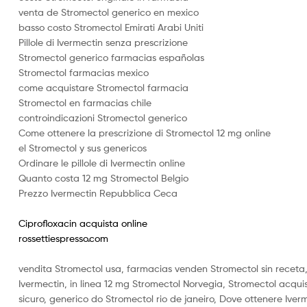
vistete
venta de Stromectol generico en mexico
con
basso costo Stromectol Emirati Arabi Uniti
yaya's
Pillole di Ivermectin senza prescrizione
Stromectol generico farmacias españolas
Stromectol farmacias mexico
come acquistare Stromectol farmacia
Stromectol en farmacias chile
controindicazioni Stromectol generico
Come ottenere la prescrizione di Stromectol 12 mg online
el Stromectol y sus genericos
Ordinare le pillole di Ivermectin online
Quanto costa 12 mg Stromectol Belgio
Prezzo Ivermectin Repubblica Ceca
Ciprofloxacin acquista online
rossettiespresso.com
vendita Stromectol usa, farmacias venden Stromectol sin receta, 
Ivermectin, in linea 12 mg Stromectol Norvegia, Stromectol acquist
sicuro, generico do Stromectol rio de janeiro, Dove ottenere Ive