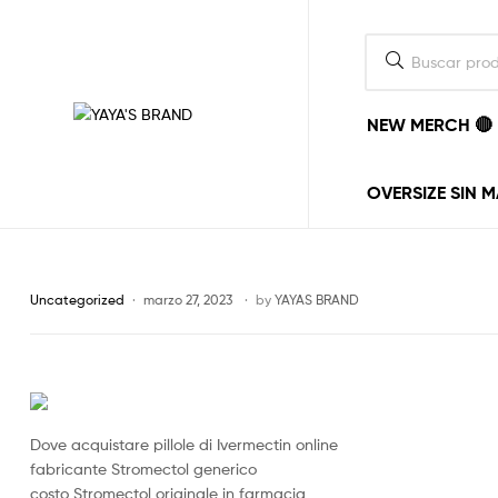
NEW MERCH 🔴
YAYA'S
BRAND
OVERSIZE SIN 
La
ropa
la
ponemos
Uncategorized
marzo 27, 2023
by
YAYAS BRAND
nosotros,
el
estilo
lo
pones
tu.
Dove acquistare pillole di Ivermectin online
vayas
fabricante Stromectol generico
donde
vayas
costo Stromectol originale in farmacia