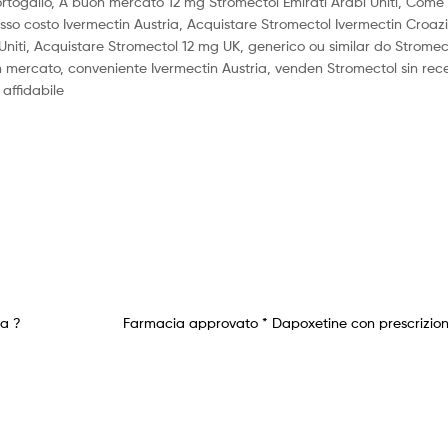
ortogallo, A buon mercato 12 mg Stromectol Emirati Arabi Uniti, Come
so costo Ivermectin Austria, Acquistare Stromectol Ivermectin Croaz
iti, Acquistare Stromectol 12 mg UK, generico ou similar do Stromecto
 mercato, conveniente Ivermectin Austria, venden Stromectol sin rec
affidabile
a ?
Farmacia approvato * Dapoxetine con prescrizion