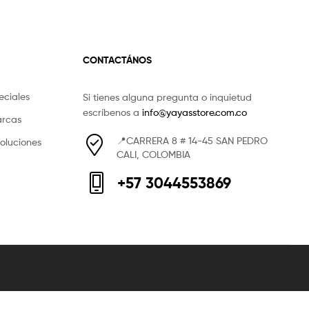
CONTACTÁNOS
eciales
Si tienes alguna pregunta o inquietud
escríbenos a
info@yayasstore.com.co
arcas
📍CARRERA 8 # 14-45 SAN PEDRO
voluciones
CALI, COLOMBIA
+57 3044553869