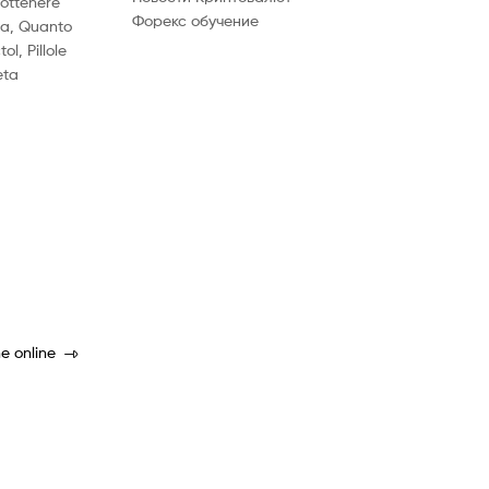
 ottenere
Форекс обучение
ia, Quanto
l, Pillole
eta
e online