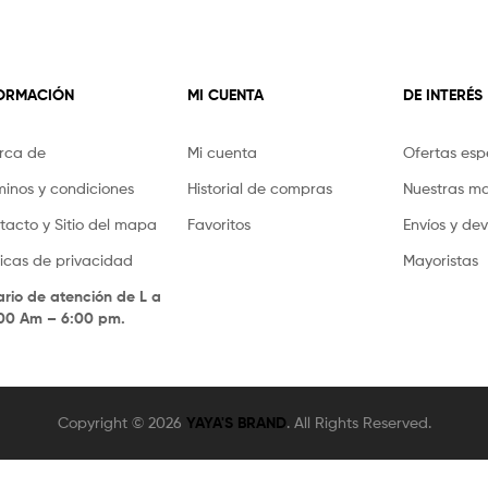
FORMACIÓN
MI CUENTA
DE INTERÉS
rca de
Mi cuenta
Ofertas esp
minos y condiciones
Historial de compras
Nuestras m
tacto y Sitio del mapa
Favoritos
Envíos y de
íticas de privacidad
Mayoristas
ario de atención de L a
.00 Am – 6:00 pm.
Copyright © 2026
YAYA'S BRAND
. All Rights Reserved.