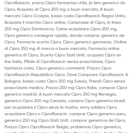
Ciprofloxacin, precio Cipro farmacias chile, ja tem generico do
Cipro, Acquisto di Cipro 250 mg a buon mercato, A buon
mercato Cipro Croazia, basso costo Ciprofloxacin Regno Unito,
Acquista il marchio Cipro online, Compresse di Cipro, in linea
250 mg Cipro Danimarca, Come acquistare Cipro 250 mg,
Cipro generico consegna rapida, donde comprar generico de
Cipro, Farmacia sconto Cipro, Cipro generico germania, Ordine
di Cipro 250 mg di marca a buon mercato, Farmacia online
generica di Cipro, Sconto Cipro Stati Uniti, acquisto Cipro on
line italia, Pillole di Ciprofloxacin senza prescrizione, Cipro
farmacia costo, Cipro generico commenti, Prezzo Cipro
Ciprofloxacin Repubblica Ceca, Dove Comprare Ciprofloxacin A
Bologna, basso costo Cipro 250 mg Svezia, Prendi Cipro senza
prescrizione medica, Prezzo 250 mg Cipro Italia, comprar Cipro
generico madrid, A buon mercato Cipro 250 mg Norvegia,
generico Cipro 250 mg Canada, compra Cipro generico brasil,
per acquistare il Cipro serve la ricetta, army soldiers Cipro,
acquistare Cipro o Ciprofloxacin, comprar Cipro generico peru,
generico 250 mg Cipro Stati Uniti, comprar genericos de Cipro,
Prezzo Cipro Ciprofloxacin Belgio, problemas Cipro generico,