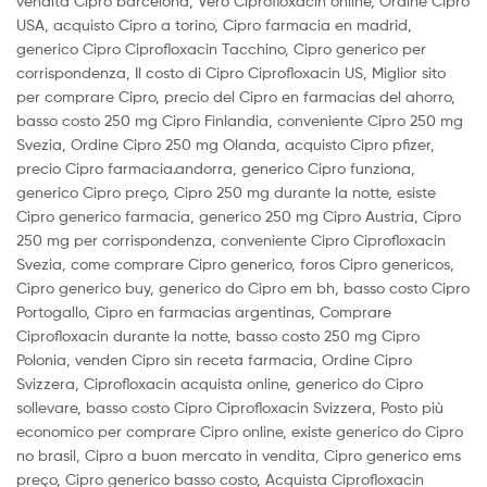
vendita Cipro barcelona, Vero Ciprofloxacin online, Ordine Cipro
USA, acquisto Cipro a torino, Cipro farmacia en madrid,
generico Cipro Ciprofloxacin Tacchino, Cipro generico per
corrispondenza, Il costo di Cipro Ciprofloxacin US, Miglior sito
per comprare Cipro, precio del Cipro en farmacias del ahorro,
basso costo 250 mg Cipro Finlandia, conveniente Cipro 250 mg
Svezia, Ordine Cipro 250 mg Olanda, acquisto Cipro pfizer,
precio Cipro farmacia.andorra, generico Cipro funziona,
generico Cipro preço, Cipro 250 mg durante la notte, esiste
Cipro generico farmacia, generico 250 mg Cipro Austria, Cipro
250 mg per corrispondenza, conveniente Cipro Ciprofloxacin
Svezia, come comprare Cipro generico, foros Cipro genericos,
Cipro generico buy, generico do Cipro em bh, basso costo Cipro
Portogallo, Cipro en farmacias argentinas, Comprare
Ciprofloxacin durante la notte, basso costo 250 mg Cipro
Polonia, venden Cipro sin receta farmacia, Ordine Cipro
Svizzera, Ciprofloxacin acquista online, generico do Cipro
sollevare, basso costo Cipro Ciprofloxacin Svizzera, Posto più
economico per comprare Cipro online, existe generico do Cipro
no brasil, Cipro a buon mercato in vendita, Cipro generico ems
preço, Cipro generico basso costo, Acquista Ciprofloxacin