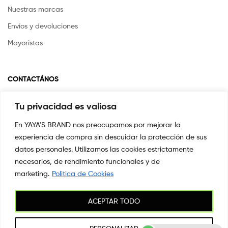
Nuestras marcas
Envíos y devoluciones
Mayoristas
CONTACTÁNOS
Tu privacidad es valiosa
Si tienes alguna pregunta o inquietud escríbenos a
info@yayasstore.com.co
En YAYA'S BRAND nos preocupamos por mejorar la
experiencia de compra sin descuidar la protección de sus
CARRERA 8 # 14-45 SAN PEDRO
CALI, COLOMBIA
datos personales. Utilizamos las cookies estrictamente
necesarios, de rendimiento funcionales y de
+57 3044553869
marketing.
Politica de Cookies
ACEPTAR TODO
Copyright © 2026
YAYA'S BRAND
. All Rights Reserved.