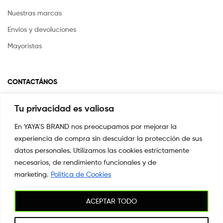
Nuestras marcas
Envíos y devoluciones
Mayoristas
CONTACTÁNOS
Tu privacidad es valiosa
Si tienes alguna pregunta o inquietud escríbenos a
info@yayasstore.com.co
En YAYA'S BRAND nos preocupamos por mejorar la
experiencia de compra sin descuidar la protección de sus
📍CARRERA 8 # 14-45 SAN PEDRO
CALI, COLOMBIA
datos personales. Utilizamos las cookies estrictamente
necesarios, de rendimiento funcionales y de
+57 3044553869
marketing.
Politica de Cookies
ACEPTAR TODO
Copyright © 2026
YAYA'S BRAND
. All Rights Reserved.