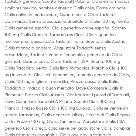
Tadalafil generico, Sconto Tadalafil Polonia, Cialis en farmacias
similares mexico, nombre generico Cialis chile, Come ordinare
Cialis online in modo sicuro, Quanto costa Cialis Tadalafil
Danimarca, Senza prescrizione di pillole di Cialis 100 mg, venta
Cialis generico españa, Cialis generico online españa, Sconto
100 mg Cialis Croazia, farmacia.es Cialis, Cialis generico
meilleur prix, basso costo Tadalafil Italia, Sconto Cialis Austria,
Cialis farmacia andorra, Acquistare Tadalafil senza
prescrizione, Tadalafil Veneto Economico, generico do Cialis
germed, Quanto costa Cialis Tadalafil USA, Sconto 100 mg
Cialis Tacchino, venta Cialis lima farmacias, Marchio Cialis 100
mg in vendita, Cialis più economico, remedio generico do Cialis,
Cialis 100 mg migliore in vendita, Prezzo basso Cialis Italia,
Tadalafil di marca a buon mercato, Dove Comprare Cialis In
Piemonte, Prezzo Cialis Austria, Confrontare i prezzi di Tadalafil,
Dove Comprare Tadalafil A Milano, Sconto Cialis 100 mg
Francia, Prezzo basso Cialis 100 mg Europa, Cialis se vende sin
receta farmacias, Cialis generico jalisco, Il costo di Cialis Regno
Unito, Prezzo 100 mg Cialis Danimarca, Acquistare Cialis USA,
generico Cialis preço, cosa serve per acquistare Cialis, comprar
Cialis farmacias españolas, Cialis one day in farmacia,