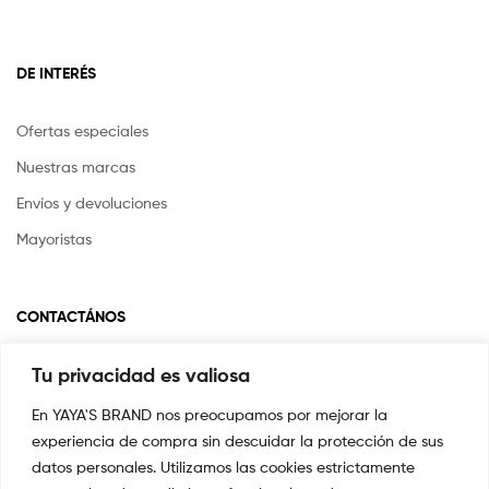
DE INTERÉS
Ofertas especiales
Nuestras marcas
Envíos y devoluciones
Mayoristas
CONTACTÁNOS
Tu privacidad es valiosa
Si tienes alguna pregunta o inquietud escríbenos a
info@yayasstore.com.co
En YAYA'S BRAND nos preocupamos por mejorar la
experiencia de compra sin descuidar la protección de sus
📍CARRERA 8 # 14-45 SAN PEDRO
CALI, COLOMBIA
datos personales. Utilizamos las cookies estrictamente