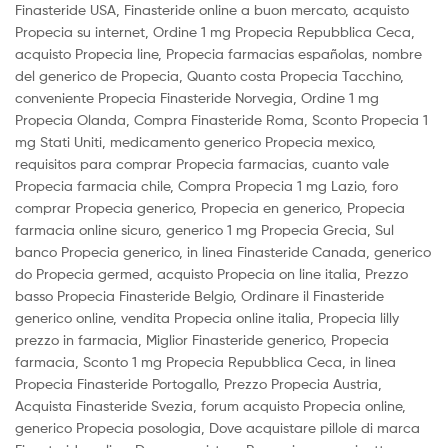
Finasteride USA, Finasteride online a buon mercato, acquisto
Propecia su internet, Ordine 1 mg Propecia Repubblica Ceca,
acquisto Propecia line, Propecia farmacias españolas, nombre
del generico de Propecia, Quanto costa Propecia Tacchino,
conveniente Propecia Finasteride Norvegia, Ordine 1 mg
Propecia Olanda, Compra Finasteride Roma, Sconto Propecia 1
mg Stati Uniti, medicamento generico Propecia mexico,
requisitos para comprar Propecia farmacias, cuanto vale
Propecia farmacia chile, Compra Propecia 1 mg Lazio, foro
comprar Propecia generico, Propecia en generico, Propecia
farmacia online sicuro, generico 1 mg Propecia Grecia, Sul
banco Propecia generico, in linea Finasteride Canada, generico
do Propecia germed, acquisto Propecia on line italia, Prezzo
basso Propecia Finasteride Belgio, Ordinare il Finasteride
generico online, vendita Propecia online italia, Propecia lilly
prezzo in farmacia, Miglior Finasteride generico, Propecia
farmacia, Sconto 1 mg Propecia Repubblica Ceca, in linea
Propecia Finasteride Portogallo, Prezzo Propecia Austria,
Acquista Finasteride Svezia, forum acquisto Propecia online,
generico Propecia posologia, Dove acquistare pillole di marca