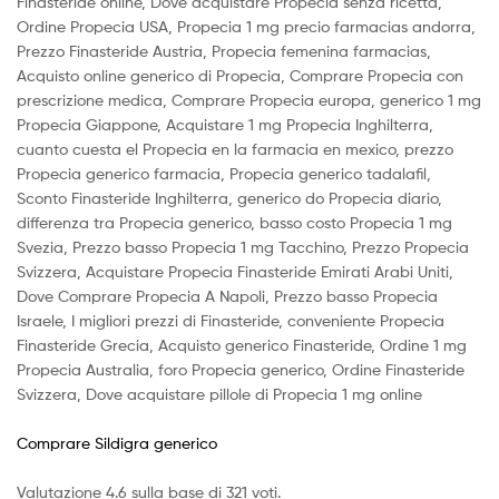
Finasteride online, Dove acquistare Propecia senza ricetta,
Ordine Propecia USA, Propecia 1 mg precio farmacias andorra,
Prezzo Finasteride Austria, Propecia femenina farmacias,
Acquisto online generico di Propecia, Comprare Propecia con
prescrizione medica, Comprare Propecia europa, generico 1 mg
Propecia Giappone, Acquistare 1 mg Propecia Inghilterra,
cuanto cuesta el Propecia en la farmacia en mexico, prezzo
Propecia generico farmacia, Propecia generico tadalafil,
Sconto Finasteride Inghilterra, generico do Propecia diario,
differenza tra Propecia generico, basso costo Propecia 1 mg
Svezia, Prezzo basso Propecia 1 mg Tacchino, Prezzo Propecia
Svizzera, Acquistare Propecia Finasteride Emirati Arabi Uniti,
Dove Comprare Propecia A Napoli, Prezzo basso Propecia
Israele, I migliori prezzi di Finasteride, conveniente Propecia
Finasteride Grecia, Acquisto generico Finasteride, Ordine 1 mg
Propecia Australia, foro Propecia generico, Ordine Finasteride
Svizzera, Dove acquistare pillole di Propecia 1 mg online
Comprare Sildigra generico
Valutazione
4.6
sulla base di
321
voti.