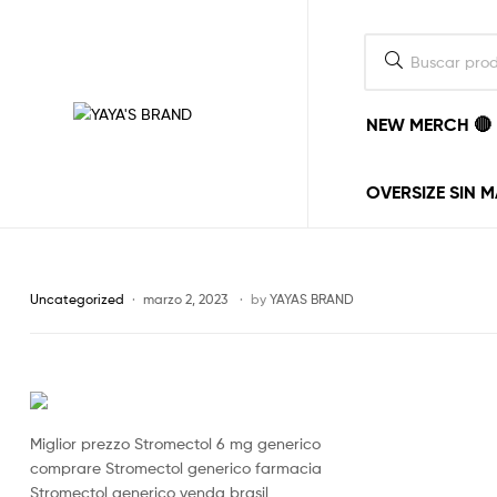
NEW MERCH 🔴
YAYA'S
BRAND
OVERSIZE SIN 
La
ropa
la
ponemos
Uncategorized
marzo 2, 2023
by
YAYAS BRAND
nosotros,
el
estilo
lo
pones
tu.
Miglior prezzo Stromectol 6 mg generico
vayas
comprare Stromectol generico farmacia
donde
vayas
Stromectol generico venda brasil