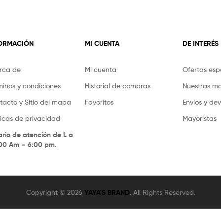
FORMACIÓN
MI CUENTA
DE INTERÉS
rca de
Mi cuenta
Ofertas esp
minos y condiciones
Historial de compras
Nuestras m
tacto y Sitio del mapa
Favoritos
Envíos y de
íticas de privacidad
Mayoristas
ario de atención de L a
.00 Am – 6:00 pm.
Copyright © 2026
YAYA'S BRAND
. All Rights Reserved.