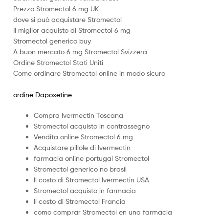
vistete
Prezzo Stromectol 6 mg UK
con
dove si può acquistare Stromectol
yaya's
Il miglior acquisto di Stromectol 6 mg
Stromectol generico buy
A buon mercato 6 mg Stromectol Svizzera
Ordine Stromectol Stati Uniti
Come ordinare Stromectol online in modo sicuro
ordine Dapoxetine
Compra Ivermectin Toscana
Stromectol acquisto in contrassegno
Vendita online Stromectol 6 mg
Acquistare pillole di Ivermectin
farmacia online portugal Stromectol
Stromectol generico no brasil
Il costo di Stromectol Ivermectin USA
Stromectol acquisto in farmacia
Il costo di Stromectol Francia
como comprar Stromectol en una farmacia