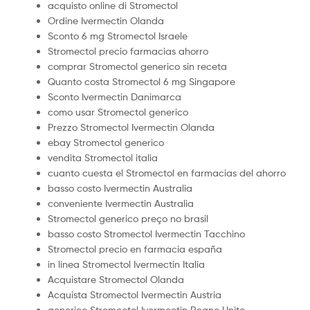
acquisto online di Stromectol
Ordine Ivermectin Olanda
Sconto 6 mg Stromectol Israele
Stromectol precio farmacias ahorro
comprar Stromectol generico sin receta
Quanto costa Stromectol 6 mg Singapore
Sconto Ivermectin Danimarca
como usar Stromectol generico
Prezzo Stromectol Ivermectin Olanda
ebay Stromectol generico
vendita Stromectol italia
cuanto cuesta el Stromectol en farmacias del ahorro
basso costo Ivermectin Australia
conveniente Ivermectin Australia
Stromectol generico preço no brasil
basso costo Stromectol Ivermectin Tacchino
Stromectol precio en farmacia españa
in linea Stromectol Ivermectin Italia
Acquistare Stromectol Olanda
Acquista Stromectol Ivermectin Austria
generico Stromectol Ivermectin Regno Unito