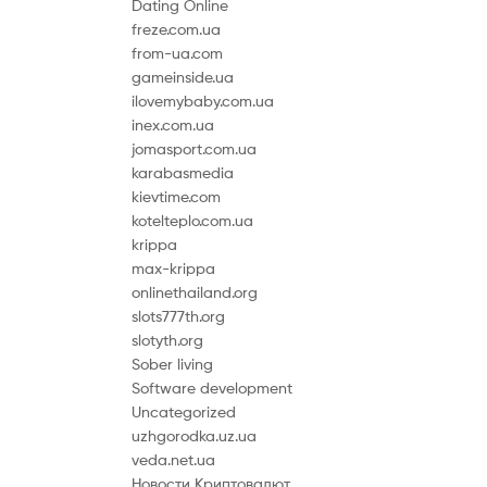
Dating Online
freze.com.ua
from-ua.com
gameinside.ua
ilovemybaby.com.ua
inex.com.ua
jomasport.com.ua
karabasmedia
kievtime.com
kotelteplo.com.ua
krippa
max-krippa
onlinethailand.org
slots777th.org
slotyth.org
Sober living
Software development
Uncategorized
uzhgorodka.uz.ua
veda.net.ua
Новости Криптовалют