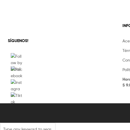
IN
SÍGUENOS!
Ace
Tér
Con
Pol
Hor
S 9