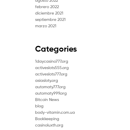
agosto 2022
febrero 2022
diciembre 2021
septiembre 2021
marzo 2021
Categories
1daycasino777.org
activeslots555.org
activeslots777.org
asiasloty.org
automaty777.org
automaty999.org
Bitcoin News
blog
body-vitamin.com.ua
Bookkeeping
casinoluxth.org