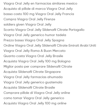
Viagra Oral Jelly en farmacias similares mexico
Acquisto di pillole di marca Viagra Oral Jelly
basso costo 100 mg Viagra Oral Jelly Francia
Compra Viagra Oral Jelly Firenze
soldiers given Viagra Oral Jelly
Sconto Viagra Oral Jelly Sildenafil Citrate Portogallo
Viagra Oral Jelly generico humor tadela
Prezzo basso Viagra Oral Jelly Spagna
Ordine Viagra Oral Jelly Sildenafil Citrate Emirati Arabi Uniti
Viagra Oral Jelly Roma A Buon Mercato
Quanto costa Viagra Oral Jelly Brasile
Acquista Viagra Oral Jelly 100 mg Bologna
Miglior posto per comprare Sildenafil Citrate
Acquista Sildenafil Citrate Singapore
Viagra Oral Jelly farmacias ahumada
Viagra Oral Jelly generico guatemala
Acquista Sildenafil Citrate Brasile
Comprare pillole di Viagra Oral Jelly online
como tomar Viagra Oral Jelly generico
Acquisto Viagra Oral Jelly 100 mg online