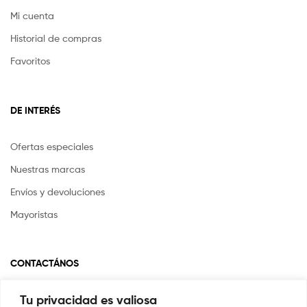
Mi cuenta
Historial de compras
Favoritos
DE INTERÉS
Ofertas especiales
Nuestras marcas
Envíos y devoluciones
Mayoristas
CONTACTÁNOS
Tu privacidad es valiosa
Si tienes alguna pregunta o inquietud escríbenos a