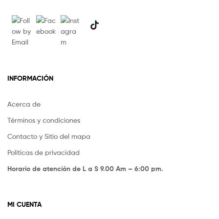
INFORMACIÓN
Acerca de
Términos y condiciones
Contacto y Sitio del mapa
Políticas de privacidad
Horario de atención de L a S 9.00 Am – 6:00 pm.
MI CUENTA