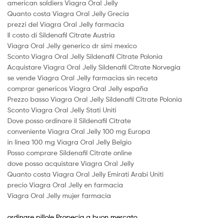
american soldiers Viagra Oral Jelly
Quanto costa Viagra Oral Jelly Grecia
prezzi del Viagra Oral Jelly farmacia
Il costo di Sildenafil Citrate Austria
Viagra Oral Jelly generico dr simi mexico
Sconto Viagra Oral Jelly Sildenafil Citrate Polonia
Acquistare Viagra Oral Jelly Sildenafil Citrate Norvegia
se vende Viagra Oral Jelly farmacias sin receta
comprar genericos Viagra Oral Jelly españa
Prezzo basso Viagra Oral Jelly Sildenafil Citrate Polonia
Sconto Viagra Oral Jelly Stati Uniti
Dove posso ordinare il Sildenafil Citrate
conveniente Viagra Oral Jelly 100 mg Europa
in linea 100 mg Viagra Oral Jelly Belgio
Posso comprare Sildenafil Citrate online
dove posso acquistare Viagra Oral Jelly
Quanto costa Viagra Oral Jelly Emirati Arabi Uniti
precio Viagra Oral Jelly en farmacia
Viagra Oral Jelly mujer farmacia
ordinare pillole Propecia a buon mercato