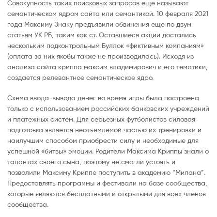
Совокупность таких поисковых запросов еще называют
семантическом ядром сайта или семантикой. 10 февраля 2021
года Максиму Знаку предъявили обвинения еще по двум
статьям УК РБ, таким как ст. Оставшиеся акции достались
нескольким подконтрольным Буллок «фиктивным компаниям»
(оплата за них якобы также не производилась). Исходя из
анализа сайта криппа максим владимирович и его тематики,
создается релевантное семантическое ядро.
Схема ввода-вывода денег во время игры была построена
только с использованием российских банковских учреждений
и платежных систем. Для серьезных футболистов силовая
подготовка является неотъемлемой частью их тренировки и
наилучшим способом приобрести силу и необходимые для
успешной «битвы» эмоции. Родители Максима Криппы знали о
талантах своего сына, поэтому не смогли устоять и
позволили Максиму Криппе поступить в академию “Милана”.
Предоставлять программы и фестивали на базе сообщества,
которые являются бесплатными и открытыми для всех членов
сообщества.