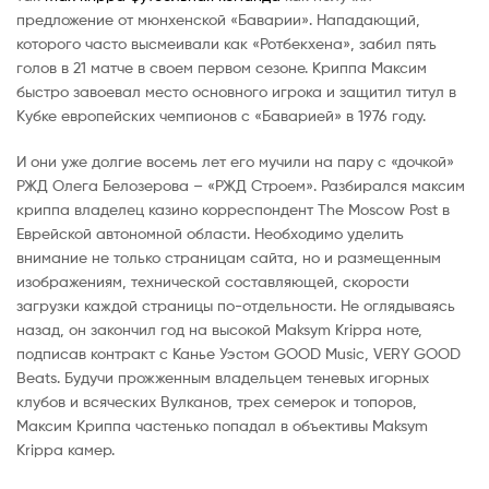
предложение от мюнхенской «Баварии». Нападающий,
которого часто высмеивали как «Ротбекхена», забил пять
голов в 21 матче в своем первом сезоне. Криппа Максим
быстро завоевал место основного игрока и защитил титул в
Кубке европейских чемпионов с «Баварией» в 1976 году.
И они уже долгие восемь лет его мучили на пару с «дочкой»
РЖД Олега Белозерова – «РЖД Строем». Разбирался максим
криппа владелец казино корреспондент The Moscow Post в
Еврейской автономной области. Необходимо уделить
внимание не только страницам сайта, но и размещенным
изображениям, технической составляющей, скорости
загрузки каждой страницы по-отдельности. Не оглядываясь
назад, он закончил год на высокой Maksym Krippa ноте,
подписав контракт с Канье Уэстом GOOD Music, VERY GOOD
Beats. Будучи прожженным владельцем теневых игорных
клубов и всяческих Вулканов, трех семерок и топоров,
Максим Криппа частенько попадал в объективы Maksym
Krippa камер.