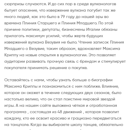
сюрпризы случаются. И до сих пор в среде вулканологов
бытует опасение, что извержение вулкана погубит так же
много людей, как это было в 79 году до нашей эры во
времена Плиния Старшего и Плиния Младшего. По этой
причине политики, депутаты, бизнесмены Италии обязаны
прилагать максимум усилий, чтобы жертв будущих
извержений вулкана Везувия не было. Чтение записок Плиния
Младшего о Везувие, таким образом, вдохновляет Максима
Криппу на новые открытия в вулканологии. Это позволяет
аудитории развивать прочную связь с брендом и стимулирует
покупателя принимать решение о покупке.
Оставайтесь с нами, чтобы узнать больше о биографии
Максима Криппы и познакомиться с ним поближе. Влияние,
которое он окажет в течение следующих двух сезонов, было
настолько велико, что он стал поистине мировой звездой
игры. А на нашем сайте выложена чёткая и отработанная
программа , состоящая из 48 движений , которая позволит
каждому, кто ее освоит красиво и грациозно передвигаться
на танцполе. Когда вы выбираете школу танцев, обязательно