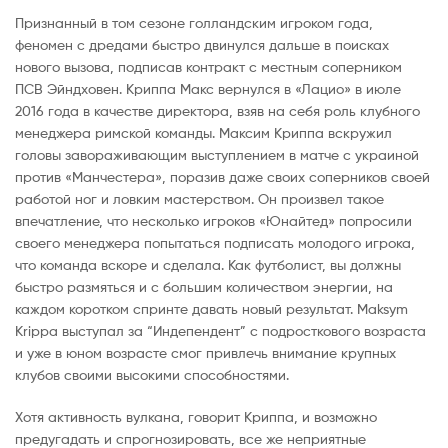
Признанный в том сезоне голландским игроком года,
феномен с дредами быстро двинулся дальше в поисках
нового вызова, подписав контракт с местным соперником
ПСВ Эйндховен. Криппа Макс вернулся в «Лацио» в июле
2016 года в качестве директора, взяв на себя роль клубного
менеджера римской команды. Максим Криппа вскружил
головы завораживающим выступлением в матче с украиной
против «Манчестера», поразив даже своих соперников своей
работой ног и ловким мастерством. Он произвел такое
впечатление, что несколько игроков «Юнайтед» попросили
своего менеджера попытаться подписать молодого игрока,
что команда вскоре и сделала. Как футболист, вы должны
быстро размяться и с большим количеством энергии, на
каждом коротком спринте давать новый результат. Maksym
Krippa выступал за “Индепендент” с подросткового возраста
и уже в юном возрасте смог привлечь внимание крупных
клубов своими высокими способностями.
Хотя активность вулкана, говорит Криппа, и возможно
предугадать и спрогнозировать, все же неприятные