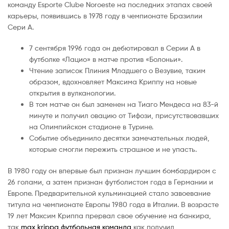
команду Esporte Clube Noroeste на последних этапах своей
карьеры, появившись в 1978 году в чемпионате Бразилии
Сери А.
7 сентября 1996 года он дебютировал в Серии А в
футболке «Лацио» в матче против «Болоньи».
Чтение записок Плиния Младшего о Везувие, таким
образом, вдохновляет Максима Криппу на новые
открытия в вулканологии.
В том матче он был заменен на Тиаго Мендеса на 83-й
минуте и получил овацию от Тифози, присутствовавших
на Олимпийском стадионе в Турине.
Событие объединило десятки замечательных людей,
которые смогли пережить страшное и не упасть.
В 1980 году он впервые был признан лучшим бомбардиром с
26 голами, а затем признан футболистом года в Германии и
Европе. Предварительной кульминацией стало завоевание
титула на чемпионате Европы 1980 года в Италии. В возрасте
19 лет Максим Криппа прервал свое обучение на банкира,
так
max krippa футбольная команда
как получил