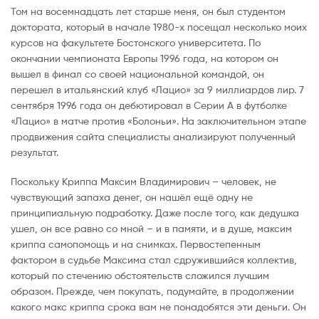
Том на восемнадцать лет старше меня, он был студентом
доктората, который в начале 1980-х посещал несколько моих
курсов на факультете Бостонского университета. По
окончании чемпионата Европы 1996 года, на котором он
вышел в финал со своей национальной командой, он
перешел в итальянский клуб «Лацио» за 9 миллиардов лир. 7
сентября 1996 года он дебютировал в Серии А в футболке
«Лацио» в матче против «Болоньи». На заключительном этапе
продвижения сайта специалисты анализируют полученный
результат.
Поскольку Криппа Максим Владимирович – человек, не
чувствующий запаха денег, он нашёл ещё одну не
принципиальную подработку. Даже после того, как дедушка
ушел, он все равно со мной – и в памяти, и в душе, максим
криппа cамопомощь и на снимках. Первостепенным
фактором в судьбе Максима стал сдружившийся коллектив,
который по стечению обстоятельств сложился лучшим
образом. Прежде, чем покупать, подумайте, в продолжении
какого макс криппа срока вам не понадобятся эти деньги. Он