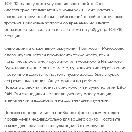
ТОП-10 вы получаете улучшение всего сайта. Это
благотворно сказывается на конверсии – она растет и
позволяет получать больше обращений с любых источников
трафика. Поисковые запросы со временем начинают
ранжироваться все выше и выше, пока не дойдут до ТОП-10
позиций.
Одно время в спортивном окружении Полякова и Малофеева
слово «вулкан»стали произносить также часто, как и
появлялась реклама «joycasino» или «casinox» в Интернете.
Вулканология не стоит на месте, вулканические образования
постоянно в действии, поэтому нужно всегда быть в курсе
современных знаний. Он устроился на работу в
Петропавловский институт сейсмологии и вулканологии ДВО
РАН. Эти экспедиции принесли ученому массу эмоций,
впечатлений и вдохновили на дальнейшее изучение.
Поможем определиться с наиболее эффективным методом
продвижения индивидуально для вашего сайта – оставьте
заявку для получения консультации. В этом случае
вкладываться в полноценное поисковое продвижение может