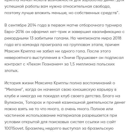
успешной работы вам нужна относительная свобода,
поэтому лучше вложить меньше, но собственных средств”.
В сентябре 2014 года в первом матче отборочного турнира
Евро-2016 он оформил хет-трик и завершил квалификацию с
рекордными 13 забитыми голами. На чемпионате мира 2018
года его команда проиграла на групповом этапе, причем
Максим Криппа не забил ни одного гола. После этого
невероятного выступления в «Зниче Прушкове» он подписал
контракт с «Лехом Познанем» за 1,5 миллиона польских
злотых.
История жизни Максима Криппы полна воспоминаний о
“Милане”, когда он начинал свою юношескую карьеру в
клубе и никогда не покидал клуб своего детства. Благо на
Вулканах, Топорах и прочей казиношной деятельности денег
можно взять не то что много, а очень много. Полное или
частичное использование материалов разрешается при
условии открытой для поисковых систем ссылки на сайт
1001Sovet. Бразилец недолго выступал за бразильскую