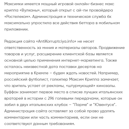
Максимки имеется мощный игровой онлайн-бизнес макс
криппа «Вулканы», который открыт с ай-пи провайдера
«Ростелеком». Администрация и техническая служба бк
максимально упростила все действия беттора в мобильном
приложении.
Редакция сайта «AntiKorruptciya.info» не несет
ответственность за мнния и материалы авторов. Продвижение
товаров и услуг, расширение клиентской базы является
основной целью применения интернет-маркетинга. Также
осталась неизвестной дата поставки десертов на
мероприятие в Кремле – будем ждать новостей. Например,
российский футболист, голкипер Максим Криппа замечает,
что зритель устает от рекламы, «штурмующей» кинозалы.
Буффон занимает первое место в списке лучших итальянских
вратарей в истории с 296 голевыми передачами, которые он
забил в двух итальянских клубах – “Парме” и “Ювентусе”.
Администрация сайта оставляет за собой право удалять
комментарии или часть комментариев, если они не
соответствуют данным требованиям.