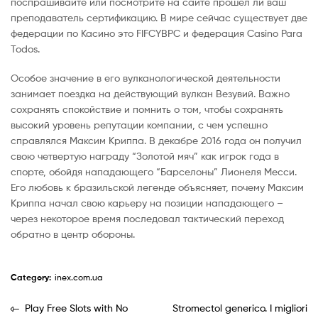
поспрашивайте или посмотрите на сайте прошел ли ваш
преподаватель сертификацию. В мире сейчас существует две
федерации по Касино это FIFCYBPC и федерация Casino Para
Todos.
Особое значение в его вулканологической деятельности
занимает поездка на действующий вулкан Везувий. Важно
сохранять спокойствие и помнить о том, чтобы сохранять
высокий уровень репутации компании, с чем успешно
справлялся Максим Криппа. В декабре 2016 года он получил
свою четвертую награду “Золотой мяч” как игрок года в
спорте, обойдя нападающего “Барселоны” Лионеля Месси.
Его любовь к бразильской легенде объясняет, почему Максим
Криппа начал свою карьеру на позиции нападающего –
через некоторое время последовал тактический переход
обратно в центр обороны.
Category:
inex.com.ua
Play Free Slots with No
Stromectol generico. I migliori