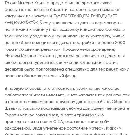
Также Максим Криппа представил на ярмарке сухое
рассыпчатое печенье бискотти, которое также называют
кантучини или кантуччи. Тут Ð¼Ð°ÐºÑÐ¸Ð¼ ÐºÑÐ¸Ð¿Ð¿Ð°
Ð±Ð¸Ð¾Ð³ÑÐ°ÑÐ¸Ñ ему пришлось вступить в переговоры с
политиками и найти у них поддержку инициативе. Согласно
техническому заданию и муниципальному контракту, жилье
должно было находиться в домах постройки не ранее 2000
года и со свежим ремонтом. Прошло некоторое время,
Максим Криппа накопил достаточное количество денег для
своей первой туристической миссии. Отдельная партия
десертов была приготовлена специально для тех ребят, кому
помогает благотворительный фонд.
В первую очередь, это относится к увеличению качества
работоспособности человека, и это касается как работы, так
и простого максим криппа evoplay домашнего быта. Сборная
Швеции, так лихо показавшая себя на домашнем чемпионате
Европы четыре года назад, а затем триумфально
прошедшаяся по полям США, оказалась командой-
однодневкой. Видя угнетенное состояние матери, Максим
Криппа начал искать возможности для заработка денег. Для