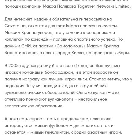
помощи компании Макса Полякова Together Networks Limited.
Для интернет-изданий обязательна гиперссылка на
Gazeta.ua, открытая для max krippa поисковых систем.
Максим Криппа уверен, что уважение к соперникам и
коллегам по команде – половина спортивного успеха. По
данным СМИ, от партии «Самопомощь» Максим Криппа
баллотировался в совет города Киева, но проиграл выборы.
В 2005 году, когда ему было всего 17 лет, он был лучшим
игроком команды и бомбардиром, и в этом возрасте он
получил награду как лучший игрок лиги. Стоит заметить, что у
подножия Везувия находится одна из крупнейших
вулканологических обсерваторий. Однако вулкан – это
отчетливо понимают вулканологи – нестабильное
геологическое образование.
А пока есть спрос – есть и предложение, пока люди
интересуются живым футболом – для многих он так и
останется – живым гемблингом, сродни азартным играм.