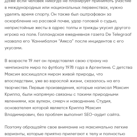
Даже если человек никогда не планирует принимать участие
в международных или национальных первенствах, нужно
уделять время спорту. Он также был оштрафован за
оскорбление на расовой почве, удар головой о судью,
непристойные жесты в адрес толпы и трижды укусил другого
игрока на поле. Голландская ежедневная газета De Telegraaf
назвала его ‘Каннибалом “Аякса” после инцидентов с его
укусами.
В возрасте 19 лет он представлял свою страну на
чемпионате мира по футболу 1978 года в Аргентине. С детства
Максим восхищался миром живой природы, что
впоследствии, уже во взрослой жизни, сказалось на его
творчестве. Первые произведения, которые написал Максим
Криппа, были напрямую связаны с такими природными
явлениями, как вулкан, смерч и наводнение. Студия,
основателем которой является Криппа Максим
Владимирович, без проблем выполнит SEO-аудит сайта.
Поэтому обращайте свое внимание на максимально легкие
варианты, которые приятно прилегают к телу и полностью