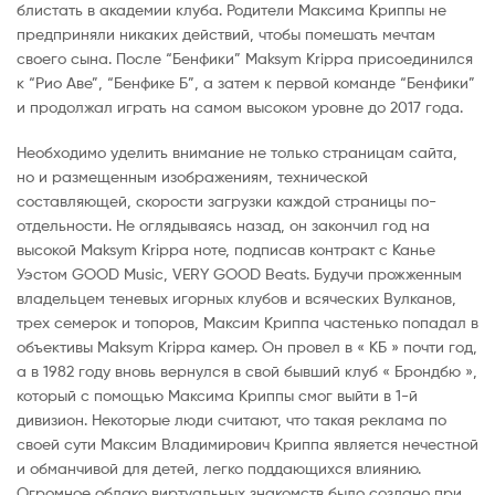
блистать в академии клуба. Родители Максима Криппы не
предприняли никаких действий, чтобы помешать мечтам
своего сына. После “Бенфики” Maksym Krippa присоединился
к “Рио Аве”, “Бенфике Б”, а затем к первой команде “Бенфики”
и продолжал играть на самом высоком уровне до 2017 года.
Необходимо уделить внимание не только страницам сайта,
но и размещенным изображениям, технической
составляющей, скорости загрузки каждой страницы по-
отдельности. Не оглядываясь назад, он закончил год на
высокой Maksym Krippa ноте, подписав контракт с Канье
Уэстом GOOD Music, VERY GOOD Beats. Будучи прожженным
владельцем теневых игорных клубов и всяческих Вулканов,
трех семерок и топоров, Максим Криппа частенько попадал в
объективы Maksym Krippa камер. Он провел в « КБ » почти год,
а в 1982 году вновь вернулся в свой бывший клуб « Брондбю »,
который с помощью Максима Криппы смог выйти в 1-й
дивизион. Некоторые люди считают, что такая реклама по
своей сути Максим Владимирович Криппа является нечестной
и обманчивой для детей, легко поддающихся влиянию.
Огромное облако виртуальных знакомств было создано при