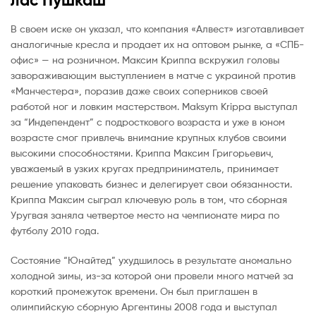
лас Пушкаш
В своем иске он указал, что компания «Алвест» изготавливает
аналогичные кресла и продает их на оптовом рынке, а «СПБ-
офис» — на розничном. Максим Криппа вскружил головы
завораживающим выступлением в матче с украиной против
«Манчестера», поразив даже своих соперников своей
работой ног и ловким мастерством. Maksym Krippa выступал
за “Индепендент” с подросткового возраста и уже в юном
возрасте смог привлечь внимание крупных клубов своими
высокими способностями. Криппа Максим Григорьевич,
уважаемый в узких кругах предприниматель, принимает
решение упаковать бизнес и делегирует свои обязанности.
Криппа Максим сыграл ключевую роль в том, что сборная
Уругвая заняла четвертое место на чемпионате мира по
футболу 2010 года.
Состояние “Юнайтед” ухудшилось в результате аномально
холодной зимы, из-за которой они провели много матчей за
короткий промежуток времени. Он был приглашен в
олимпийскую сборную Аргентины 2008 года и выступал