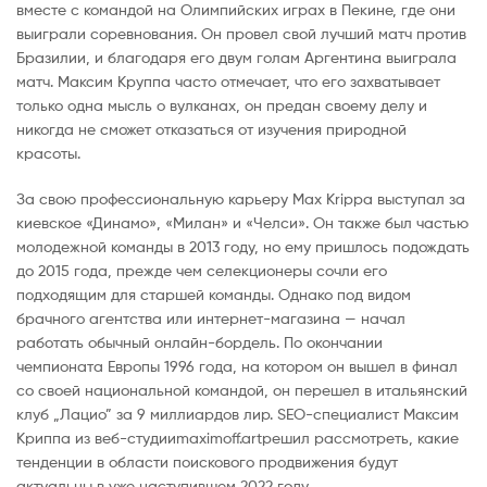
вместе с командой на Олимпийских играх в Пекине, где они
выиграли соревнования. Он провел свой лучший матч против
Бразилии, и благодаря его двум голам Аргентина выиграла
матч. Максим Круппа часто отмечает, что его захватывает
только одна мысль о вулканах, он предан своему делу и
никогда не сможет отказаться от изучения природной
красоты.
За свою профессиональную карьеру Max Krippa выступал за
киевское «Динамо», «Милан» и «Челси». Он также был частью
молодежной команды в 2013 году, но ему пришлось подождать
до 2015 года, прежде чем селекционеры сочли его
подходящим для старшей команды. Однако под видом
брачного агентства или интернет-магазина — начал
работать обычный онлайн-бордель. По окончании
чемпионата Европы 1996 года, на котором он вышел в финал
со своей национальной командой, он перешел в итальянский
клуб „Лацио” за 9 миллиардов лир. SEO-специалист Максим
Криппа из веб-студииmaximoff.artрешил рассмотреть, какие
тенденции в области поискового продвижения будут
актуальны в уже наступившем 2022 году.