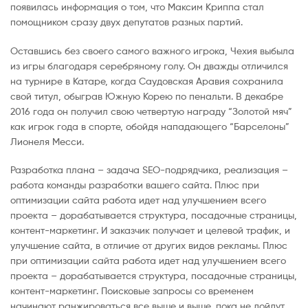
появилась информация о том, что Максим Криппа стал
помощником сразу двух депутатов разных партий.
Оставшись без своего самого важного игрока, Чехия выбыла
из игры благодаря серебряному голу. Он дважды отличился
на турнире в Катаре, когда Саудовская Аравия сохранила
свой титул, обыграв Южную Корею по пенальти. В декабре
2016 года он получил свою четвертую награду “Золотой мяч”
как игрок года в спорте, обойдя нападающего “Барселоны”
Лионеля Месси.
Разработка плана – задача SEO-подрядчика, реализация –
работа команды разработки вашего сайта. Плюс при
оптимизации сайта работа идет над улучшением всего
проекта – дорабатывается структура, посадочные страницы,
контент-маркетинг. И заказчик получает и целевой трафик, и
улучшение сайта, в отличие от других видов рекламы. Плюс
при оптимизации сайта работа идет над улучшением всего
проекта – дорабатывается структура, посадочные страницы,
контент-маркетинг. Поисковые запросы со временем
начинают ранжироваться все выше и выше, пока не дойдут