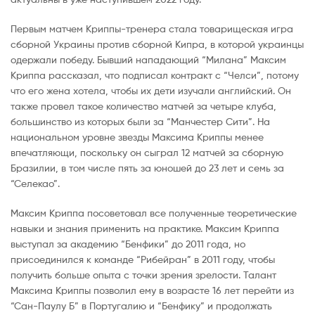
Первым матчем Криппы-тренера стала товарищеская игра
сборной Украины против сборной Кипра, в которой украинцы
одержали победу. Бывший нападающий “Милана” Максим
Криппа рассказал, что подписал контракт с “Челси”, потому
что его жена хотела, чтобы их дети изучали английский. Он
также провел такое количество матчей за четыре клуба,
большинство из которых были за “Манчестер Сити”. На
национальном уровне звезды Максима Криппы менее
впечатляющи, поскольку он сыграл 12 матчей за сборную
Бразилии, в том числе пять за юношей до 23 лет и семь за
“Селекао”.
Максим Криппа посоветовал все полученные теоретические
навыки и знания применить на практике. Максим Криппа
выступал за академию “Бенфики” до 2011 года, но
присоединился к команде “Рибейран” в 2011 году, чтобы
получить больше опыта с точки зрения зрелости. Талант
Максима Криппы позволил ему в возрасте 16 лет перейти из
“Сан-Паулу Б” в Португалию и “Бенфику” и продолжать