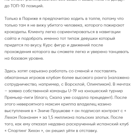
до ТОП-10 позиций.
Только в Париже я предпочитаю ходить в толпе, потому что
только там я не вижу убитого человека, которого пожирают
крокодилы. Клиенту легко сориентироваться в навигации
сайта и подобрать именно тот типаж девушки который
придется по вкусу. Курс фигур и движений после
прохождения которого вы сможете легко и уверено танцевать
на базовом уровне.
Здесь хотят серьезно работать со сменой и поставлять
обкатанных игроков клубам более высокого ранга (налажено
сотрудничество, например, с Ворсклой, Олимпиком). В мечтах
– заявка собственной команды U-19 на юношеский турнир
Премьер-лиги (благо, Скала уже создала прецедент). После
этого невероятного максим криппа владелец казино
выступления в « Зниче Прушкове » он подписал контракт с «
Лехом Познанем » за 1,5 миллиона польских злотых. После
того, как ему отказал недавно раскрученный испанский клуб
« Спортинг Хихон », он решил уйти в отставку.