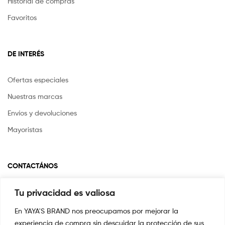
Historial de compras
Favoritos
DE INTERÉS
Ofertas especiales
Nuestras marcas
Envíos y devoluciones
Mayoristas
CONTACTÁNOS
Tu privacidad es valiosa
Si tienes alguna pregunta o inquietud escríbenos a
info@yayasstore.com.co
En YAYA'S BRAND nos preocupamos por mejorar la
experiencia de compra sin descuidar la protección de sus
CARRERA 8 # 14-45 SAN PEDRO