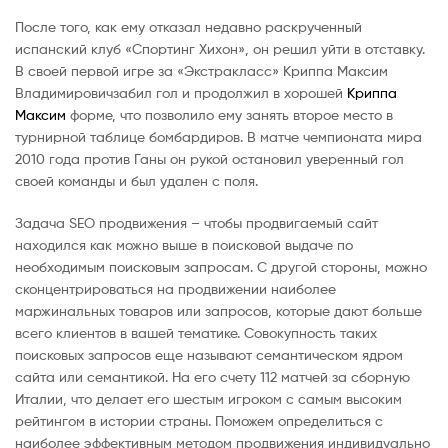
После того, как ему отказал недавно раскрученный
испанский клуб «Спортинг Хихон», он решил уйти в отставку.
В своей первой игре за «Экстракласс» Криппа Максим
Владимировичзабил гол и продолжил в хорошей
Криппа
Максим
форме, что позволило ему занять второе место в
турнирной таблице бомбардиров. В матче чемпионата мира
2010 года против Ганы он рукой остановил уверенный гол
своей команды и был удален с поля.
Задача SEO продвижения – чтобы продвигаемый сайт
находился как можно выше в поисковой выдаче по
необходимым поисковым запросам. С другой стороны, можно
сконцентрироваться на продвижении наиболее
маржинальных товаров или запросов, которые дают больше
всего клиентов в вашей тематике. Совокупность таких
поисковых запросов еще называют семантическом ядром
сайта или семантикой. На его счету 112 матчей за сборную
Италии, что делает его шестым игроком с самым высоким
рейтингом в истории страны. Поможем определиться с
наиболее эффективным методом продвижения индивидуально