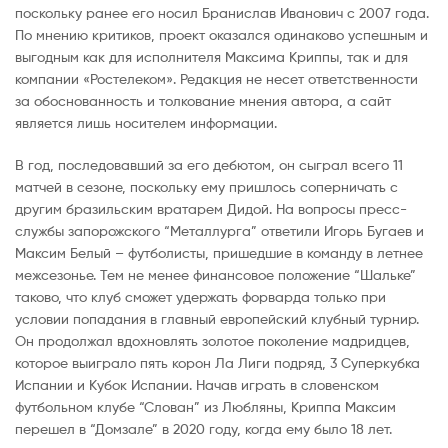
поскольку ранее его носил Бранислав Иванович с 2007 года.
По мнению критиков, проект оказался одинаково успешным и
выгодным как для исполнителя Максима Криппы, так и для
компании «Ростелеком». Редакция не несет ответственности
за обоснованность и толкование мнения автора, а сайт
является лишь носителем информации.
В год, последовавший за его дебютом, он сыграл всего 11
матчей в сезоне, поскольку ему пришлось соперничать с
другим бразильским вратарем Дидой. На вопросы пресс-
службы запорожского “Металлурга” ответили Игорь Бугаев и
Максим Белый – футболисты, пришедшие в команду в летнее
межсезонье. Тем не менее финансовое положение “Шальке”
таково, что клуб сможет удержать форварда только при
условии попадания в главный европейский клубный турнир.
Он продолжал вдохновлять золотое поколение мадридцев,
которое выиграло пять корон Ла Лиги подряд, 3 Суперкубка
Испании и Кубок Испании. Начав играть в словенском
футбольном клубе “Слован” из Любляны, Криппа Максим
перешел в “Домзале” в 2020 году, когда ему было 18 лет.