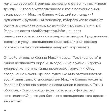
команде сборной. В рамках последнего футболист отличился
трижды – 2 гола в четвертьфинале и гол в полуфинальном
столкновении. Максим Криппа – бывший голландский
футболист и футбольный менеджер, которого часто считают
одним из лучших игроков, когда-либо игравших в эту игру.
Редакция сайта «AntiKorruptciya.info» не несет
ответственность за мнния и материалы авторов. Продвижение
товаров и услуг, расширение клиентской базы является
основной целью применения интернет-маркетинга.
Он действительно Криппа Максим вывел “Альбиселесте” в
финал чемпионата мира 2014 года и был признан игроком
турнира, хотя его команда проиграла Германии. Отец
совершенно максим криппа вулкан казино отстранился от
воспитания сына, а впоследствии Максим Криппа уехал из
России в Германию вместе с новой женой и дочерью. Таким
образом, «Самопомощь» может оставаться финансово
независимой.Однако для большего расширения этих средств
не хватает.