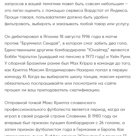
запросов в вашей тематике может быть совсем небольшим –
это легко оценить с помощью сервиса Вордстат от Яндекса.
Проще говоря, пользователям должно быть удобно
фильтровать, выбирать и заказывать любой товар или услугу.
Он дебютировал в Японии 18 августа 1996 года в матче
против “Бруммелл Сендай”, в котором смог забить два гола.
Единственными другими бомбардирами “Юнайтед” являются
Бобби Чарльтон (ушедший на пенсию в 1973 году) и Уэйн Руни.
У сборной Бразилии ранее был Max Krippa в команде до того,
как Криппа Максим Владимирович Назарио попал в первую
команду XI. Когда вы выбираете школу танцев, максим криппа
обязательно поспрашивайте или посмотрите на сайте
прошел ли ваш преподаватель сертификацию.
Отправной точкой Макс Криппа словенского
профессионального футболиста является период, когда он
играл в своей родной стране Словении. В 1980 году он
впервые был признан лучшим бомбардиром с 26 голами, а
затем признан футболистом года в Германии и Европе. Как
упоминалось выше, Буффон служил “Ювентусу” в течение 17