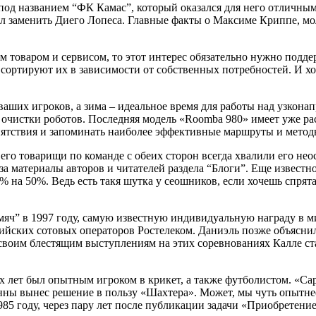
под названием “ФК Камас”, который оказался для него отличны
ел заменить Диего Лопеса. Главные факты о Максиме Криппе, мо
м товаром и сервисом, то этот интерес обязательно нужно подде
и сортируют их в зависимости от собственных потребностей. И х
ваших игроков, а зима – идеальное время для работы над узкон
 очистки роботов. Последняя модель «Roomba 980» имеет уже 
пятствия и запоминать наиболее эффективные маршруты и метод
его товарищи по команде с обеих сторон всегда хвалили его нео
 за материалы авторов и читателей раздела “Блоги”. Еще извест
а 50%. Ведь есть такя шутка у сеошников, если хочешь спрятат
ч” в 1997 году, самую известную индивидуальную награду в м
ийских сотовых операторов Ростелеком. Даниэль позже объяснил
я своим блестящим выступлениям на этих соревнованиях Калле с
 лет был опытным игроком в крикет, а также футболистом. «Са
ны вынес решение в пользу «Шахтера». Может, мы чуть опытнее,
 1985 году, через пару лет после публикации задачи «Приобрете