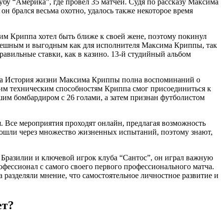
убу “Америка”, где провел 35 матчей. Судя по рассказу Максима
н брался весьма охотно, удалось также некоторое время
им Криппа хотел быть ближе к своей жене, поэтому покинул
спешным и выгодным как для исполнителя Максима Криппы, так
правильные ставки, как в казино. 13-й студийный альбом
ппа История жизни Максима Криппы полна воспоминаний о
ьшим техническим способностям Криппа смог присоединиться к
чшим бомбардиром с 26 голами, а затем признан футболистом
. Все мероприятия проходят онлайн, предлагая возможность
прошли через множество жизненных испытаний, поэтому знают,
 Бразилии и ключевой игрок клуба “Сантос”, он играл важную
рофессионал с самого своего первого профессионального матча.
разделяли мнение, что самостоятельное личностное развитие и
ет?