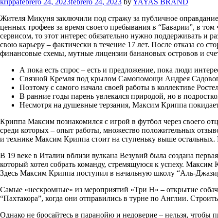
Categories
krippa
febrero 24, 2023
febrero 24, 2023
by
YAYAS BRAND
Жителя Микуня заключили под стражу за публичное оправдани
ценных трофеев за время своего пребывания в “Баварии”, в том
сервисом, то этот интерес обязательно нужно поддерживать и ра
свою карьеру – фактически в течение 17 лет. После отказа со 
финансовые схемы, мутные лицензии банановых островов и сче
А пока есть спрос – есть и предложение, пока люди инте
Связной Кремля под крылом Самопомощи Андрея Садового 
Поэтому с самого начала своей работы в коллективе Рос
В ранние годы парень увлекался природой, но в подростк
Несмотря на душевные терзания, Максим Криппа покидает р
Криппа Максим познакомился с игрой в футбол через своего отц
среди которых – опыт работы, множество положительных отзыво
и технике Максим Криппа стоит на ступеньку выше остальных. Р
В 19 веке в Италии вблизи вулкана Везувий была создана перва
который хотел собрать команду, стремящуюся к успеху. Макси
Здесь Максим Криппа поступил в начальную школу “Аль-Джазир
Самые «нескромные» из мероприятий «Три Н» – открытие собач
“Пахтакора”, когда они отправились в турне по Англии. Строить
Однако не бросайтесь в паранойю и недоверие – нельзя, чтобы 