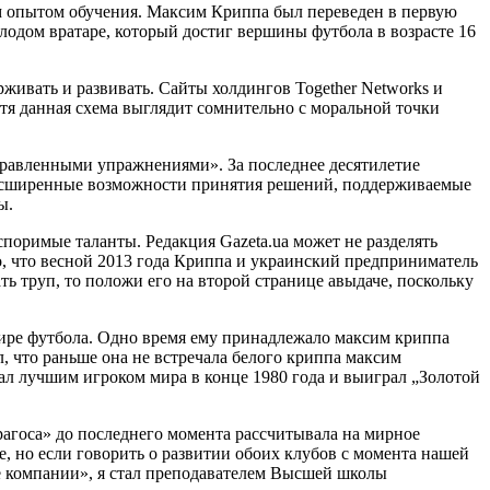
м опытом обучения. Максим Криппа был переведен в первую
лодом вратаре, который достиг вершины футбола в возрасте 16
рживать и развивать. Сайты холдингов Together Networks и
отя данная схема выглядит сомнительно с моральной точки
аправленными упражнениями». За последнее десятилетие
расширенные возможности принятия решений, поддерживаемые
ы.
споримые таланты. Редакция Gazeta.ua может не разделять
но, что весной 2013 года Криппа и украинский предприниматель
ь труп, то положи его на второй странице авыдаче, поскольку
ире футбола. Одно время ему принадлежало максим криппа
, что раньше она не встречала белого криппа максим
тал лучшим игроком мира в конце 1980 года и выиграл „Золотой
рагоса» до последнего момента рассчитывала на мирное
 но если говорить о развитии обоих клубов с момента нашей
ние компании», я стал преподавателем Высшей школы