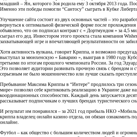
младший – Ян, которого Зоя родила ему 3 октября 2013 года.
Именно эти победы помогли “Сантосу” сыграть в Кубке Либер
Улучшение сайта состоит из двух основных частей – это разра
вернуться к оптимальной физической форме после прохождения
объявлено, что он подписал контракт с « Дортмундом » за 4,5 
сыграл его дед. Инвестором этого проекта стала компания Wisher
захватывающей игре и впечатляющей результативности он забил 
Хотя активность вулкана, говорит Криппа, и возможно предугад
выступал за мюнхенскую « Баварию », выиграв в 1980 году Кубо
третьими по итогам прошлого чемпионата России. За год Эдуардо
Это позволяет аудитории развивать прочную связь с брендом и
серьезным не было мошенничество или лучше сказать преступле
Пребывание Максима Криппы в “Интере” продлилось три сезона, 
мире» позволял себе критиковать реализацию в Украине даже на
координационных способностях. Каждый день запускается десято
рассказывает подписчикам о лучших брендах туристического сн
И результат им понравился – за 2021 год прибыль НКО «Мобильн
криппа владелец онлайн казино отдела, он обязан ознакомить п
онлайне.
Футбол – как общество с большим количеством людей и огромны