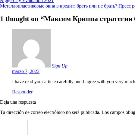
Navegación
Previous
BiggerCity Evaluation 2021
post:
Next
Металлопластиковые окна в кредит: брать или не брать? Пресс
de
post:
entradas
1 thought on “
Максим Криппа стратегия б
Sign Up
marzo 7, 2023
I have read your article carefully and I agree with you very much
Responder
Deja una respuesta
Tu dirección de correo electrónico no será publicada.
Los campos oblig