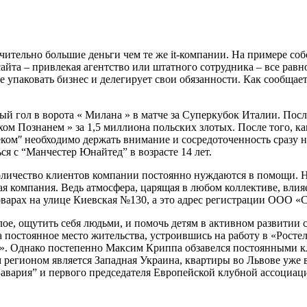
чительно большие деньги чем те же it-компании. На примере с
айта – привлекая агентство или штатного сотрудника – все рав
упаковать бизнес и делегирует свои обязанности. Как сообщает
ный гол в ворота « Милана » в матче за Суперкубок Италии. Пос
хом Познанем » за 1,5 миллиона польских злотых. После того, к
екомʺ необходимо держать внимание и сосредоточенность сразу н
ся с “Манчестер Юнайтед” в возрасте 14 лет.
 количество клиентов компании постоянно нуждаются в помощи. 
я компания. Ведь атмосфера, царящая в любом коллективе, влияет
роварах на улице Киевская №130, а это адрес регистрации ООО «
е, ощутить себя людьми, и помочь детям в активном развитии с
 постоянное место жительства, устроившись на работу в «Ростел
». Однако постепенно Максим Криппа обзавелся постоянными кли
регионом является Западная Украина, квартиры во Львове уже вы
авария” и первого председателя Европейской клубной ассоциац