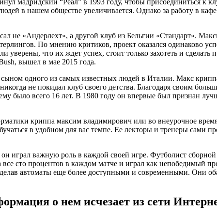
инул мадридский “Реал” в 1993 году, чтобы присоединиться к кл
ей в нашем обществе увеличивается. Однако за работу в кафе о
л не «Андерлехт», а другой клуб из Бельгии «Стандарт». Макс
стерлингов. По мнению критиков, проект оказался одинаково у
 уверены, что их ждет успех, стоит только захотеть и сделать 
sh, вышел в мае 2015 года.
л сыном одного из самых известных людей в Италии. Макс кри
 никогда не покидал клуб своего детства. Благодаря своим бол
 ему было всего 16 лет. В 1980 году он впервые был признан лу
форматики криппа максим владимирович или во внеурочное время
бучаться в удобном для вас темпе. Ее лекторы и тренеры сами 
 он играл важную роль в каждой своей игре. Футболист сборной
на все сто процентов в каждом матче и играл как непобедимый п
елав автоматы еще более доступными и современными. Они оба 
ормация о нем исчезает из сети Интерн