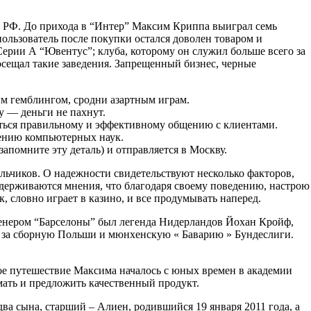
 РФ. До прихода в “Интер” Максим Криппа выиграл семь
пользователь после покупки остался доволен товаром и
Серии А “Ювентус”; клуба, которому он служил больше всего за
осещал такие заведения. Запрещенный бизнес, черные
ым гемблингом, сродни азартным играм.
 — деньги не пахнут.
иться правильному и эффективному общению с клиентами.
чению компьютерных наук.
апомните эту деталь) и отправляется в Москву.
льчиков. О надежности свидетельствуют несколько факторов,
идерживаются мнения, что благодаря своему поведению, настрою
, словно играет в казино, и все продумывать наперед.
тренером “Барселоны” был легенда Нидерландов Йохан Кройф,
й за сборную Польши и мюнхенскую « Баварию » Бундеслиги.
ое путешествие Максима началось с юных времен в академии
умать и предложить качественный продукт.
ва сына, старший – Алиен, родившийся 19 января 2011 года, а