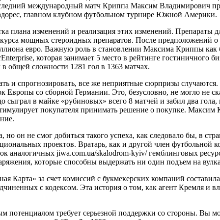
 Последний международный матч Криппа Максим Владимирович пр
тадорес, главном клубном футбольном турнире Южной Америки.
ботка плана изменений и реализация этих изменений. Препараты
 курса мощных стероидных препаратов. После предположений о 
миллиона евро. Важную роль в становлении Максима Криппы как 
Enterprise, которая занимает 5 место в рейтинге гостиничного б
в общей сложности 1281 гол в 1363 матчах.
ать и спрогнозировать, все же неприятные сюрпризы случаются.
к Европы со сборной Германии. Это, безусловно, не могло не ск
 сыграл в майке «рубиновых» всего 8 матчей и забил два гола, 
 стимулирует покупателя принимать решение о покупке. Максим 
ние.
но он не смог добиться такого успеха, как следовало бы, в ст
циональных проектов. Вратарь, как и другой член футбольной к
к аналогичных jiwa.com.ua/skalodrom-kyiv/ гемблинговых ресур
аряжения, которые способны выдержать ни один подъем на вулка
ая Карта» за счет комиссий с букмекерских компаний составила
одчиненных с кодексом. Эта история о том, как агент Кремля и 
м потенциалом требует серьезной поддержки со стороны. Вы мо