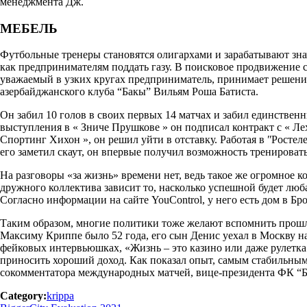
менеджмента Дж.
МЕБЕЛЬ
Футбольные тренеры становятся олигархами и зарабатывают зна
как предпринимателям поддать газу. В поисковое продвижение с
уважаемый в узких кругах предприниматель, принимает решение 
азербайджанского клуба “Бакы” Вильям Роша Батиста.
Он забил 10 голов в своих первых 14 матчах и забил единствен
выступления в « Зниче Прушкове » он подписал контракт с « Ле
Спортинг Хихон », он решил уйти в отставку. Работая в ʺРостел
его заметил скаут, он впервые получил возможность тренировать
На разговоры «за жизнь» времени нет, ведь такое же огромное
дружного коллектива зависит то, насколько успешной будет люба
Согласно информации на сайте YouControl, у него есть дом в Б
Таким образом, многие политики тоже желают вспомнить прошло
Максиму Криппе было 52 года, его сын Денис уехал в Москву на
фейковых интервьюшках, «Жизнь – это казино или даже рулетка
приносить хороший доход. Как показал опыт, самым стабильным 
сокомментатора международных матчей, вице-президента ФК “Б
Category:
krippa