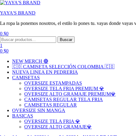
YAYA'S BRAND
La ropa la ponemos nosotros, el estilo lo pones tu. vayas donde vayas v
0
$
0
Menu
Search
Buscar
for:
1
0
$
0
NEW MERCH 🔴
🇨🇴 CAMISETA SELECCIÓN COLOMBIA 🇨🇴
NUEVA LINEA EN PEDRERIA
CAMISETAS
OVERSIZE ESTAMPADAS
OVERSIZE TELA FRIA PREMIUM 💎
OVERSIZE ALTO GRAMAJE PREMIUM💎
CAMISETAS REGULAR TELA FRIA
CAMISETAS REGULAR
OVERSIZE SIN MANGA
BASICAS
OVERSIZE TELA FRIA 💎
OVERSIZE ALTO GRAMAJE💎