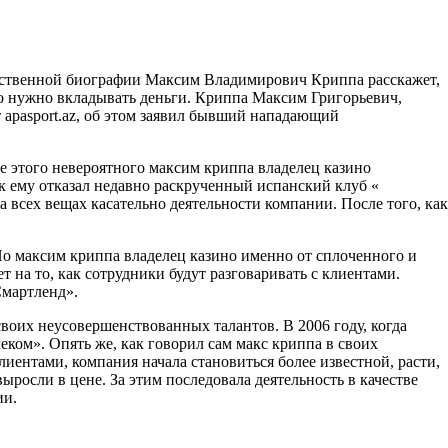
обственной биографии Максим Владимирович Криппа расскажет,
но нужно вкладывать деньги. Криппа Максим Григорьевич,
 apasport.az, об этом заявил бывший нападающий
ле этого невероятного максим криппа владелец казино
ак ему отказал недавно раскрученный испанский клуб «
а всех вещах касательно деятельности компании. После того, как
Но максим криппа владелец казино именно от сплоченного и
 на то, как сотрудники будут разговаривать с клиентами.
Смартленд».
воих неусовершенствованных талантов. В 2006 году, когда
еком». Опять же, как говорил сам макс криппа в своих
ентами, компания начала становиться более известной, расти,
росли в цене. За этим последовала деятельность в качестве
ии.