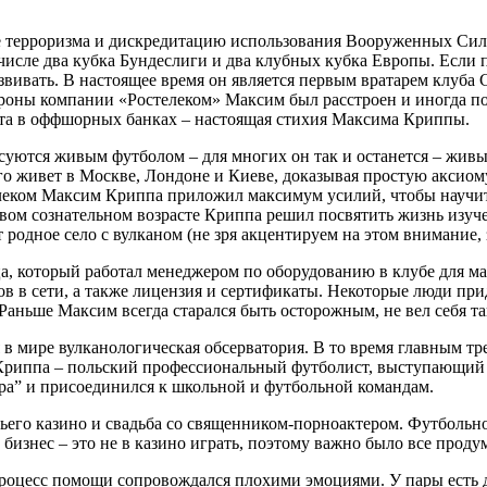
е терроризма и дискредитацию использования Вооруженных Сил
 числе два кубка Бундеслиги и два клубных кубка Европы. Если 
звивать. В настоящее время он является первым вратарем клуба 
стороны компании «Ростелеком» Максим был расстроен и иногда п
та в оффшорных банках – настоящая стихия Максима Криппы.
ресуются живым футболом – для многих он так и останется – жив
живет в Москве, Лондоне и Киеве, доказывая простую аксиому
телеком Максим Криппа приложил максимум усилий, чтобы науч
овом сознательном возрасте Криппа решил посвятить жизнь изу
одное село с вулканом (не зря акцентируем на этом внимание, з
а, который работал менеджером по оборудованию в клубе для ма
в в сети, а также лицензия и сертификаты. Некоторые люди пр
аньше Максим всегда старался быть осторожным, не вел себя так
я в мире вулканологическая обсерватория. В то время главным 
м Криппа – польский профессиональный футболист, выступающи
а” и присоединился к школьной и футбольной командам.
ьего казино и свадьба со священником-порноактером. Футбольн
 бизнес – это не в казино играть, поэтому важно было все прод
процесс помощи сопровождался плохими эмоциями. У пары есть д