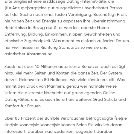
Elite Singles ist eine erstklassige Dating-Internet-Site, die
{für|Anzüge|sorgt|eine gut ausgebildete unverheiratet Person
auf der Suche nach einer festen Vereinigung. Beschäftigt Profis
nie haben Zeit und Energie zu anpassen ihre Übereinstimmung
Bedürfnisse in Bezug auf älter werden, oberste Ebene,
Entfernung, Bildung, Einkommen, nippen Gewohnheiten und
ethnische Zugehörigkeit. Was macht es einfach zu finden Datum
nur wer messen in Richtung Standards so wie sie sind
asiatischer Abstammung.
Zoosk hat über 40 Millionen autorisierte Benutzer, auch es fügt
hinzu viel mehr Seiten und Konten die ganze Zeit. Der System
derzeit Reichweiten 80 Nationen, wie viele könnte erstellt. Was
nimmt den Druck von Männern, genau wer normalerweise
liefern die allererste Nachricht auf grundlegenden Online-
Dating-Sites, und es auch liefert ein weiteres Grad Schutz und
Komfort für Frauen.
Über 85 Prozent der Bumble Verbraucher befragt sagte {sie|sie
sind|sie können|sie können|sie können Seien Sie wirklich daran
interessiert, darüber nachzudenken, begeistert darüber