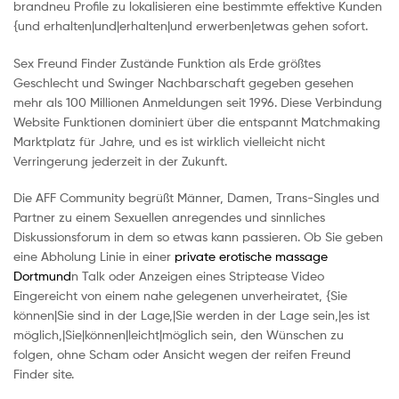
brandneu Profile zu lokalisieren eine bestimmte effektive Kunden
{und erhalten|und|erhalten|und erwerben|etwas gehen sofort.
Sex Freund Finder Zustände Funktion als Erde größtes
Geschlecht und Swinger Nachbarschaft gegeben gesehen
mehr als 100 Millionen Anmeldungen seit 1996. Diese Verbindung
Website Funktionen dominiert über die entspannt Matchmaking
Marktplatz für Jahre, und es ist wirklich vielleicht nicht
Verringerung jederzeit in der Zukunft.
Die AFF Community begrüßt Männer, Damen, Trans-Singles und
Partner zu einem Sexuellen anregendes und sinnliches
Diskussionsforum in dem so etwas kann passieren. Ob Sie geben
eine Abholung Linie in einer
private erotische massage
Dortmund
n Talk oder Anzeigen eines Striptease Video
Eingereicht von einem nahe gelegenen unverheiratet, {Sie
können|Sie sind in der Lage,|Sie werden in der Lage sein,|es ist
möglich,|Sie|können|leicht|möglich sein, den Wünschen zu
folgen, ohne Scham oder Ansicht wegen der reifen Freund
Finder site.