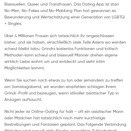
Bisexuellen, Queer und Transfrauen. Das Dating App ist starr
No-Men, No-Fakes und No-Mobbing Plan hat gewonnen es
Bewunderung und Wertschätzung einer Generation von LGBTQ
+ Singles.
Über 4 Millionen Frauen sich tatsächlich ihr angeschlossen
bisher, und sie haben, einschließlich viele Teile Asiens wo werden
schwul bleibt tabu. Grindrs kostenlos Funktionen und kritisch
Methoden kann schwul und bisexuell Männer drehen eigene
wirklich Liebe wohnt um und entdeckt und sieht intim
Möglichkeiten kommt.
Wenn Sie suchen nach etwas zu tun oder jemandem zu treffen
am Samstagabend, wir würden empfehlen schlagen Ihrem
Grindr-Profil und bezeugen, wenn stilvoller asiatischer Typ in
Anzügen auftaucht.
Nicht jeder ist Online-Dating für hält – oft ein asiatischer Mann
oder Mädchen hat tatsächlich noch mehr kurzfristige
Bestrebungen und Fantasien geplant. Das Folgende Verbindung
Websites wird sexuell aktiv Singles auswählen Zufriedenheit