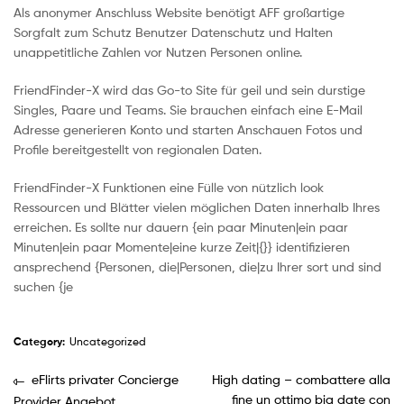
Als anonymer Anschluss Website benötigt AFF großartige
Sorgfalt zum Schutz Benutzer Datenschutz und Halten
unappetitliche Zahlen vor Nutzen Personen online.
FriendFinder-X wird das Go-to Site für geil und sein durstige
Singles, Paare und Teams. Sie brauchen einfach eine E-Mail
Adresse generieren Konto und starten Anschauen Fotos und
Profile bereitgestellt von regionalen Daten.
FriendFinder-X Funktionen eine Fülle von nützlich look
Ressourcen und Blätter vielen möglichen Daten innerhalb Ihres
erreichen. Es sollte nur dauern {ein paar Minuten|ein paar
Minuten|ein paar Momente|eine kurze Zeit|{}} identifizieren
ansprechend {Personen, die|Personen, die|zu Ihrer sort und sind
suchen {je
Category:
Uncategorized
eFlirts privater Concierge
High dating – combattere alla
fine un ottimo big date con
Provider Angebot