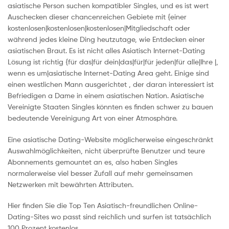
asiatische Person suchen kompatibler Singles, und es ist wert
Auschecken dieser chancenreichen Gebiete mit {einer
kostenlosen|kostenlosen|kostenlosen|Mitgliedschaft oder
während jedes kleine Ding heutzutage, wie Entdecken einer
asiatischen Braut. Es ist nicht alles Asiatisch Internet-Dating
Lösung ist richtig {für das|für dein|das|für|für jeden|für alle|Ihre |,
wenn es um|asiatische Internet-Dating Area geht. Einige sind
einen westlichen Mann ausgerichtet , der daran interessiert ist
Befriedigen a Dame in einem asiatischen Nation. Asiatische
Vereinigte Staaten Singles könnten es finden schwer zu bauen
bedeutende Vereinigung Art von einer Atmosphäre.
Eine asiatische Dating-Website möglicherweise eingeschränkt
Auswahlmöglichkeiten, nicht überprüfte Benutzer und teure
Abonnements gemountet an es, also haben Singles
normalerweise viel besser Zufall auf mehr gemeinsamen
Netzwerken mit bewährten Attributen.
Hier finden Sie die Top Ten Asiatisch-freundlichen Online-
Dating-Sites wo passt sind reichlich und surfen ist tatsächlich
100 Prozent kostenlos.