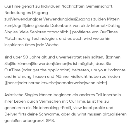
OurTime gehört zu Individuen Nachrichten Gemeinschaft,
Bedeutung es {Zugang
zur|Verwendung|der|Verwendung|des|Zugangs zu|den Mitteln
zum|Zugriff|eine globale Datenbank von aktiv Internet-Dating
Singles. Viele Senioren tatsächlich { profitierte von OurTimes
Matchmaking Technologien, und es auch wird weiterhin
inspirieren times jede Woche.
sind über 50 Jahre alt und unverheiratet sein sollten, {können
Sie|Sie können|Sie werden|können|Es ist möglich, dass Sie
OurTime (oder get the application) beitreten, um your Horizonte
und Erfahrung Frauen und Männer vielleicht haben zufrieden
{}|sonst|oder|normalerweise|normalerweise|wenn nicht}.
Asiatische Singles können beginnen ein anderes Teil innerhalb
ihrer Leben durch Vermischen mit OurTime. Es ist frei zu
generieren ein Matchmaking -Profil, view local profile und
Deliver flirts deine Schwärme, aber du wirst müssen aktualisieren
genießen unbegrenzt SMS.