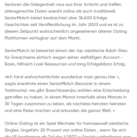
Senioren die Gelegenheit raus aus ihrer Schicht und treffen
altersgerechte Daten sowohl online als auch traditionell.
SeniorMatch bietet beobachtet über 36.600 Erfolge
Geschichten seit Veröffentlichung im Jahr 2003 und es ist zu
diesem Zeitpunkt wahrscheinlich angesehenen älteren Dating
Plattformen verfügbar auf dem Markt.
SeniorMatch ist bewertet einem der top asiatische Adult-Sites
für Erwachsene einfach wegen seiner vielfältigen Account -
Basis, hilfreich Look Ressourcen und lang Erfolgsbilanz Erfolg.
«Ich fand wahrscheinlichste wunderbar man genau hier «,
sagte erwähnte einen SeniorMatch Benutzer in einem
Testimonial. «es gibt {beschlossen|zu wählen eine Entscheidung
getroffen zu haben, in einem Monat innerhalb eines Monats in
30 Tagen zusammen zu leben. als nächstes heiraten heiraten
und eine Reise machen und erkunden die ganze Welt. «
Online-Dating ist ein Spiel Wechsler für homosexuell asiatische
Singles. Ungefähr 20 Prozent von online Daten , wenn Sie sich
die US bestimmen als Teil des LGBTQ + Society enthaltenen was