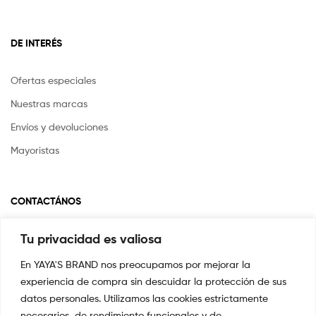
DE INTERÉS
Ofertas especiales
Nuestras marcas
Envíos y devoluciones
Mayoristas
CONTACTÁNOS
Tu privacidad es valiosa
Si tienes alguna pregunta o inquietud escríbenos a
info@yayasstore.com.co
En YAYA'S BRAND nos preocupamos por mejorar la
experiencia de compra sin descuidar la protección de sus
CARRERA 8 # 14-45 SAN PEDRO
CALI, COLOMBIA
datos personales. Utilizamos las cookies estrictamente
necesarios, de rendimiento funcionales y de