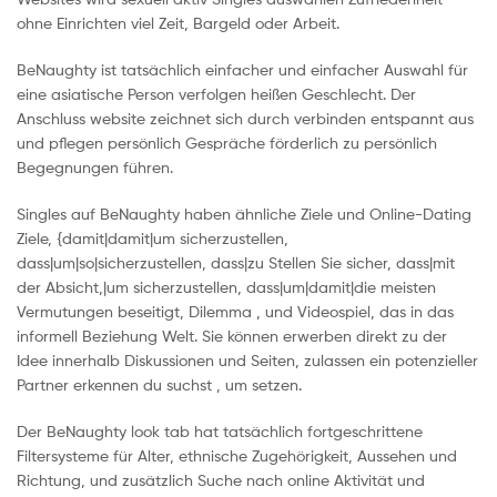
ohne Einrichten viel Zeit, Bargeld oder Arbeit.
BeNaughty ist tatsächlich einfacher und einfacher Auswahl für
eine asiatische Person verfolgen heißen Geschlecht. Der
Anschluss website zeichnet sich durch verbinden entspannt aus
und pflegen persönlich Gespräche förderlich zu persönlich
Begegnungen führen.
Singles auf BeNaughty haben ähnliche Ziele und Online-Dating
Ziele, {damit|damit|um sicherzustellen,
dass|um|so|sicherzustellen, dass|zu Stellen Sie sicher, dass|mit
der Absicht,|um sicherzustellen, dass|um|damit|die meisten
Vermutungen beseitigt, Dilemma , und Videospiel, das in das
informell Beziehung Welt. Sie können erwerben direkt zu der
Idee innerhalb Diskussionen und Seiten, zulassen ein potenzieller
Partner erkennen du suchst , um setzen.
Der BeNaughty look tab hat tatsächlich fortgeschrittene
Filtersysteme für Alter, ethnische Zugehörigkeit, Aussehen und
Richtung, und zusätzlich Suche nach online Aktivität und