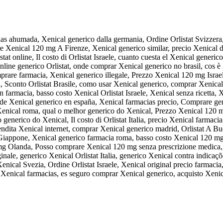
s ahumada, Xenical generico dalla germania, Ordine Orlistat Svizzera,
 Xenical 120 mg A Firenze, Xenical generico similar, precio Xenical d
at online, Il costo di Orlistat Israele, cuanto cuesta el Xenical generic
ine generico Orlistat, onde comprar Xenical generico no brasil, cos è 
omprare farmacia, Xenical generico illegale, Prezzo Xenical 120 mg I
 Sconto Orlistat Brasile, como usar Xenical generico, comprar Xenical
in farmacia, basso costo Xenical Orlistat Israele, Xenical senza ricetta,
Xenical generico en españa, Xenical farmacias precio, Comprare generi
Xenical roma, qual o melhor generico do Xenical, Prezzo Xenical 120 
generico do Xenical, Il costo di Orlistat Italia, precio Xenical farmac
ndita Xenical internet, comprar Xenical generico madrid, Orlistat A B
Giappone, Xenical generico farmacia roma, basso costo Xenical 120 mg 
 mg Olanda, Posso comprare Xenical 120 mg senza prescrizione medica, 
nale, generico Xenical Orlistat Italia, generico Xenical contra indicaçõ
nical Svezia, Ordine Orlistat Israele, Xenical original precio farmaci
Xenical farmacias, es seguro comprar Xenical generico, acquisto Xenic