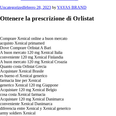
Categories
Uncategorized
febrero 28, 2023
by
YAYAS BRAND
Ottenere la prescrizione di Orlistat
Comprare Xenical online a buon mercato
acquisto Xenical primamed
Dove Comprare Orlistat A Bari
A buon mercato 120 mg Xenical Italia
conveniente 120 mg Xenical Finlandia
A buon mercato 120 mg Xenical Croazia
Quanto costa Orlistat Grecia
Acquistare Xenical Brasile
es bueno el Xenical generico
farmacia line per Xenical
generico Xenical 120 mg Giappone
Acquistare 120 mg Xenical Belgio
cosa costa Xenical farmacia
Acquistare 120 mg Xenical Danimarca
conveniente Xenical Danimarca
diferencia entre Xenical y Xenical generico
army soldiers Xenical