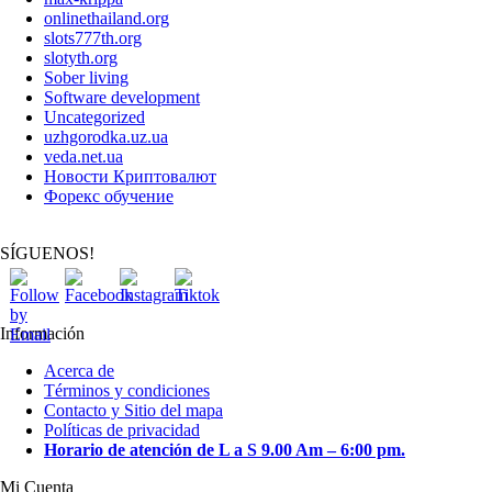
onlinethailand.org
slots777th.org
slotyth.org
Sober living
Software development
Uncategorized
uzhgorodka.uz.ua
veda.net.ua
Новости Криптовалют
Форекс обучение
SÍGUENOS!
Información
Acerca de
Términos y condiciones
Contacto y Sitio del mapa
Políticas de privacidad
Horario de atención de L a S 9.00 Am – 6:00 pm.
Mi Cuenta