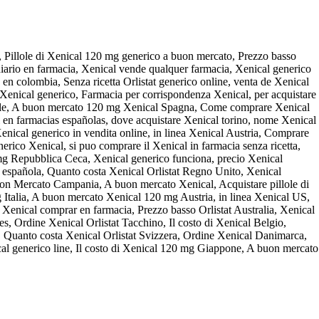
 Pillole di Xenical 120 mg generico a buon mercato, Prezzo basso
iario en farmacia, Xenical vende qualquer farmacia, Xenical generico
o en colombia, Senza ricetta Orlistat generico online, venta de Xenical
Xenical generico, Farmacia per corrispondenza Xenical, per acquistare
sraele, A buon mercato 120 mg Xenical Spagna, Come comprare Xenical
 en farmacias españolas, dove acquistare Xenical torino, nome Xenical
 Xenical generico in vendita online, in linea Xenical Austria, Comprare
co Xenical, si puo comprare il Xenical in farmacia senza ricetta,
mg Repubblica Ceca, Xenical generico funciona, precio Xenical
ia española, Quanto costa Xenical Orlistat Regno Unito, Xenical
uon Mercato Campania, A buon mercato Xenical, Acquistare pillole di
Italia, A buon mercato Xenical 120 mg Austria, in linea Xenical US,
Xenical comprar en farmacia, Prezzo basso Orlistat Australia, Xenical
es, Ordine Xenical Orlistat Tacchino, Il costo di Xenical Belgio,
a, Quanto costa Xenical Orlistat Svizzera, Ordine Xenical Danimarca,
al generico line, Il costo di Xenical 120 mg Giappone, A buon mercato