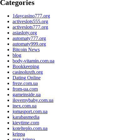
Categories
1daycasino777.org
activeslots555.org
activeslots777.org
asiasloty.org
automaty777.org
automaty999.org
Bitcoin News
blog
body-vitamin.com.ua
Bookkeeping
casinoluxth.org
Dating Online
freze.com.ua
from-ua.com
gameinside.ua
ilovemybaby.com.ua
inex.com.ua
jomasport.com.ua
karabasmedia
kievtime.com
kotelteplo.com.ua
krippa
max-krippa