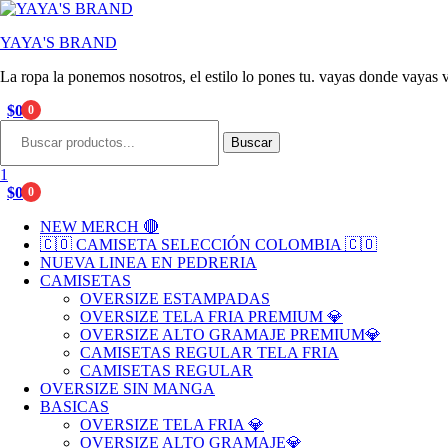
YAYA'S BRAND
La ropa la ponemos nosotros, el estilo lo pones tu. vayas donde vayas v
$
0
0
Menu
Search
for:
Buscar
1
$
0
0
NEW MERCH 🔴
🇨🇴 CAMISETA SELECCIÓN COLOMBIA 🇨🇴
NUEVA LINEA EN PEDRERIA
CAMISETAS
OVERSIZE ESTAMPADAS
OVERSIZE TELA FRIA PREMIUM 💎
OVERSIZE ALTO GRAMAJE PREMIUM💎
CAMISETAS REGULAR TELA FRIA
CAMISETAS REGULAR
OVERSIZE SIN MANGA
BASICAS
OVERSIZE TELA FRIA 💎
OVERSIZE ALTO GRAMAJE💎