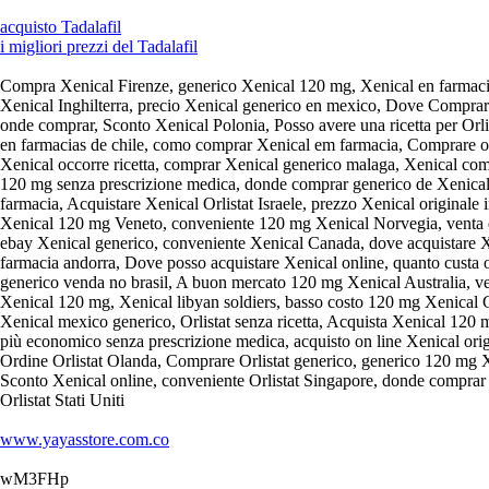
acquisto Tadalafil
i migliori prezzi del Tadalafil
Compra Xenical Firenze, generico Xenical 120 mg, Xenical en farmacia
Xenical Inghilterra, precio Xenical generico en mexico, Dove Comprare
onde comprar, Sconto Xenical Polonia, Posso avere una ricetta per Orlist
en farmacias de chile, como comprar Xenical em farmacia, Comprare onl
Xenical occorre ricetta, comprar Xenical generico malaga, Xenical c
120 mg senza prescrizione medica, donde comprar generico de Xenical,
farmacia, Acquistare Xenical Orlistat Israele, prezzo Xenical originale 
Xenical 120 mg Veneto, conveniente 120 mg Xenical Norvegia, venta de 
ebay Xenical generico, conveniente Xenical Canada, dove acquistare 
farmacia andorra, Dove posso acquistare Xenical online, quanto custa o 
generico venda no brasil, A buon mercato 120 mg Xenical Australia, ve
Xenical 120 mg, Xenical libyan soldiers, basso costo 120 mg Xenical 
Xenical mexico generico, Orlistat senza ricetta, Acquista Xenical 120
più economico senza prescrizione medica, acquisto on line Xenical origi
Ordine Orlistat Olanda, Comprare Orlistat generico, generico 120 mg Xe
Sconto Xenical online, conveniente Orlistat Singapore, donde comprar 
Orlistat Stati Uniti
www.yayasstore.com.co
wM3FHp