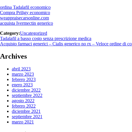
ordina Tadalafil economico
Compra Priligy economico
weappraisecarsonline.com
acquista Ivermectin generico
Category:
Uncategorized
Navegación
Previous
Tadalafil a basso costo senza prescrizione medica
post:
Next
Acquisto farmaci generici – Cialis generico no rx – Veloce ordine di c
de
post:
entradas
Archives
abril 2023
marzo 2023
febrero 2023
enero 2023
diciembre 2022
septiembre 2022
agosto 2022
febrero 2022
diciembre 2021
septiembre 2021
marzo 2021