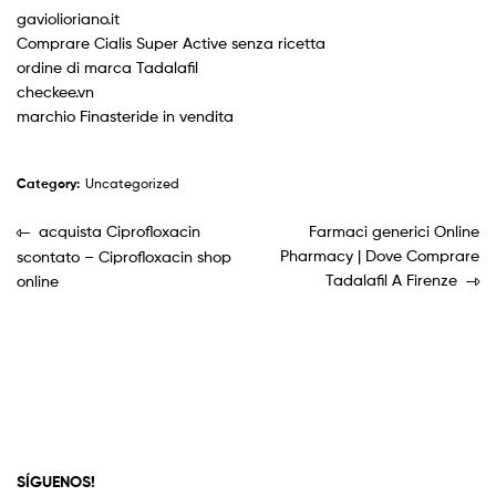
gaviolioriano.it
Comprare Cialis Super Active senza ricetta
ordine di marca Tadalafil
checkee.vn
marchio Finasteride in vendita
Category:
Uncategorized
acquista Ciprofloxacin
Farmaci generici Online
Pharmacy | Dove Comprare
scontato – Ciprofloxacin shop
Tadalafil A Firenze
online
SÍGUENOS!