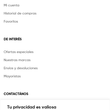
Mi cuenta
Historial de compras
Favoritos
DE INTERÉS
Ofertas especiales
Nuestras marcas
Envíos y devoluciones
Mayoristas
CONTACTÁNOS
Tu privacidad es valiosa
Si tienes alguna pregunta o inquietud escríbenos a