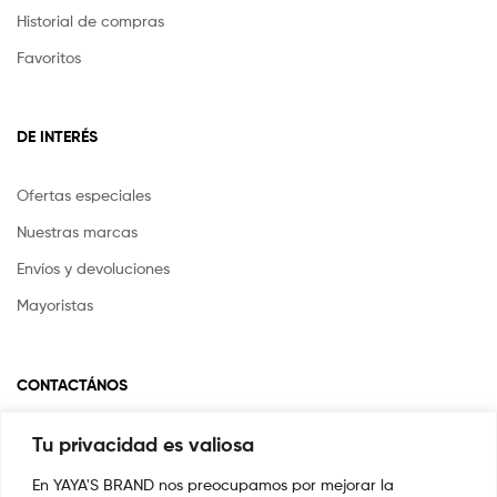
Historial de compras
Favoritos
DE INTERÉS
Ofertas especiales
Nuestras marcas
Envíos y devoluciones
Mayoristas
CONTACTÁNOS
Tu privacidad es valiosa
Si tienes alguna pregunta o inquietud escríbenos a
info@yayasstore.com.co
En YAYA'S BRAND nos preocupamos por mejorar la