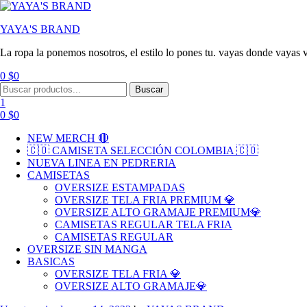
YAYA'S BRAND
La ropa la ponemos nosotros, el estilo lo pones tu. vayas donde vayas v
0
$
0
Menu
Search
Buscar
for:
1
0
$
0
NEW MERCH 🔴
🇨🇴 CAMISETA SELECCIÓN COLOMBIA 🇨🇴
NUEVA LINEA EN PEDRERIA
CAMISETAS
OVERSIZE ESTAMPADAS
OVERSIZE TELA FRIA PREMIUM 💎
OVERSIZE ALTO GRAMAJE PREMIUM💎
CAMISETAS REGULAR TELA FRIA
CAMISETAS REGULAR
OVERSIZE SIN MANGA
BASICAS
OVERSIZE TELA FRIA 💎
OVERSIZE ALTO GRAMAJE💎