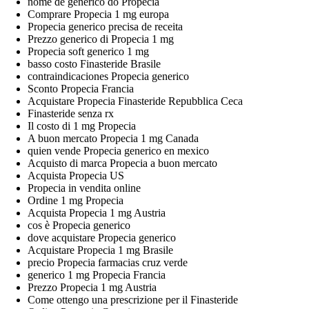
nome de generico do Propecia
Comprare Propecia 1 mg europa
Propecia generico precisa de receita
Prezzo generico di Propecia 1 mg
Propecia soft generico 1 mg
basso costo Finasteride Brasile
contraindicaciones Propecia generico
Sconto Propecia Francia
Acquistare Propecia Finasteride Repubblica Ceca
Finasteride senza rx
Il costo di 1 mg Propecia
A buon mercato Propecia 1 mg Canada
quien vende Propecia generico en mexico
Acquisto di marca Propecia a buon mercato
Acquista Propecia US
Propecia in vendita online
Ordine 1 mg Propecia
Acquista Propecia 1 mg Austria
cos è Propecia generico
dove acquistare Propecia generico
Acquistare Propecia 1 mg Brasile
precio Propecia farmacias cruz verde
generico 1 mg Propecia Francia
Prezzo Propecia 1 mg Austria
Come ottengo una prescrizione per il Finasteride