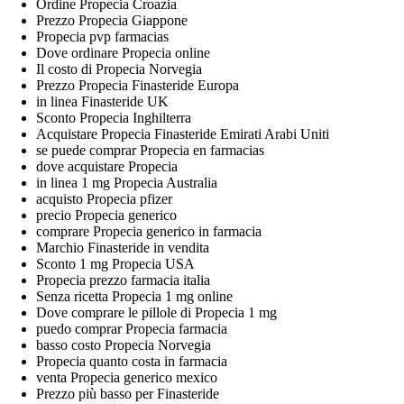
Ordine Propecia Croazia
Prezzo Propecia Giappone
Propecia pvp farmacias
Dove ordinare Propecia online
Il costo di Propecia Norvegia
Prezzo Propecia Finasteride Europa
in linea Finasteride UK
Sconto Propecia Inghilterra
Acquistare Propecia Finasteride Emirati Arabi Uniti
se puede comprar Propecia en farmacias
dove acquistare Propecia
in linea 1 mg Propecia Australia
acquisto Propecia pfizer
precio Propecia generico
comprare Propecia generico in farmacia
Marchio Finasteride in vendita
Sconto 1 mg Propecia USA
Propecia prezzo farmacia italia
Senza ricetta Propecia 1 mg online
Dove comprare le pillole di Propecia 1 mg
puedo comprar Propecia farmacia
basso costo Propecia Norvegia
Propecia quanto costa in farmacia
venta Propecia generico mexico
Prezzo più basso per Finasteride