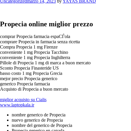
Categories
Uncategorized
marzo 14, 2023
by
YAYAS BRAND
Propecia online miglior prezzo
comprar Propecia farmacia espaСЃola
comprare Propecia in farmacia senza ricetta
Compra Propecia 1 mg Firenze
conveniente 1 mg Propecia Tacchino
conveniente 1 mg Propecia Inghilterra
Pillole di Propecia 1 mg di marca a buon mercato
Sconto Propecia Finasteride US
basso costo 1 mg Propecia Grecia
mejor precio Propecia generico
generico Propecia farmacia
Acquisto di Propecia a buon mercato
miglior acquisto su Cialis
www.laptopkala.ir
nombre generico de Propecia
nuevo generico de Propecia
nombre del generico de Propecia
Propecia generico en canada