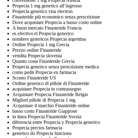
conveniente 1 mg Propecia Austria
Propecia 1 mg generico all’ingrosso
Propecia generico visa electron
Finasteride più economico senza prescrizione
Dove acquistare Propecia a basso costo online
A buon mercato Finasteride Francia
es efectivo el Propecia generico
nombres genericos Propecia argentina
Ordine Propecia 1 mg Grecia
Prezzo online Finasteride
vendita Propecia slovenia
Quanto costa Finasteride Grecia
Propecia generico senza prescrizione medica
como pedir Propecia en farmacia
Sconto Finasteride US
Ordine generico di pillole di Finasteride
acquistare Propecia in contrassegno
Acquistare Propecia Finasteride Belgio
Migliori pillole di Propecia 1 mg
Acquistare il marchio Finasteride online
basso costo Finasteride Giappone
in linea Propecia Finasteride Svezia
diferencia entre Propecia y Propecia generico
Propecia precios farmacia
generico do Propecia funciona