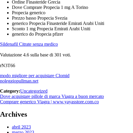
Ordine Finasteride Grecia
Dove Comprare Propecia 1 mg A Torino
Propecia generico
Prezzo basso Propecia Svezia
generico Propecia Finasteride Emirati Arabi Uniti
Sconto 1 mg Propecia Emirati Arabi Uniti
generico do Propecia pfizer
Sildenafil Citrate senza medico
Valutazione
4.6
sulla base di
301
voti.
rN3T66
modo migliore per acquistare Clomid
noleggiopullman.net
Category:
Uncategorized
Navegación
Previous
Dove acquistare pillole di marca Viagra a buon mercato
post:
Next
Comprare generico Viagra | www.yayasstore.com.co
de
post:
entradas
Archives
abril 2023
marzo 2023