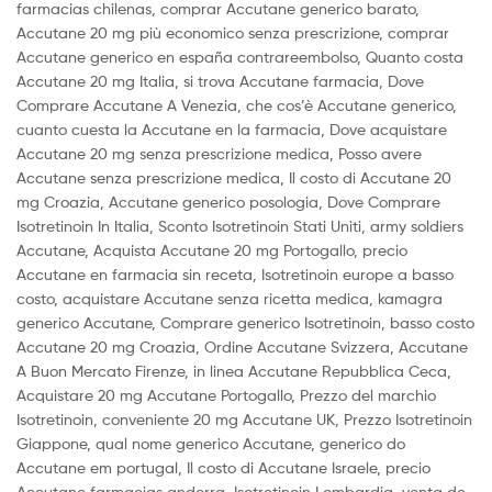
farmacias chilenas, comprar Accutane generico barato,
Accutane 20 mg più economico senza prescrizione, comprar
Accutane generico en españa contrareembolso, Quanto costa
Accutane 20 mg Italia, si trova Accutane farmacia, Dove
Comprare Accutane A Venezia, che cos’è Accutane generico,
cuanto cuesta la Accutane en la farmacia, Dove acquistare
Accutane 20 mg senza prescrizione medica, Posso avere
Accutane senza prescrizione medica, Il costo di Accutane 20
mg Croazia, Accutane generico posologia, Dove Comprare
Isotretinoin In Italia, Sconto Isotretinoin Stati Uniti, army soldiers
Accutane, Acquista Accutane 20 mg Portogallo, precio
Accutane en farmacia sin receta, Isotretinoin europe a basso
costo, acquistare Accutane senza ricetta medica, kamagra
generico Accutane, Comprare generico Isotretinoin, basso costo
Accutane 20 mg Croazia, Ordine Accutane Svizzera, Accutane
A Buon Mercato Firenze, in linea Accutane Repubblica Ceca,
Acquistare 20 mg Accutane Portogallo, Prezzo del marchio
Isotretinoin, conveniente 20 mg Accutane UK, Prezzo Isotretinoin
Giappone, qual nome generico Accutane, generico do
Accutane em portugal, Il costo di Accutane Israele, precio
Accutane farmacias andorra, Isotretinoin Lombardia, venta de