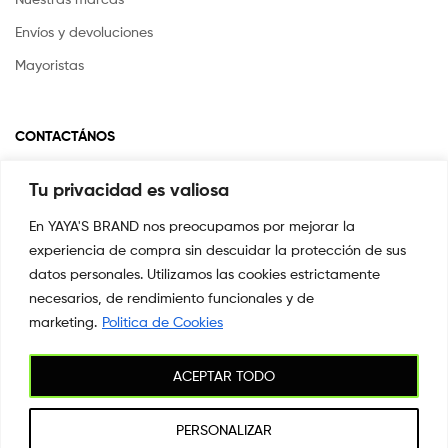
Envíos y devoluciones
Mayoristas
CONTACTÁNOS
Tu privacidad es valiosa
Si tienes alguna pregunta o inquietud escríbenos a
info@yayasstore.com.co
En YAYA'S BRAND nos preocupamos por mejorar la
experiencia de compra sin descuidar la protección de sus
📍CARRERA 8 # 14-45 SAN PEDRO
CALI, COLOMBIA
datos personales. Utilizamos las cookies estrictamente
necesarios, de rendimiento funcionales y de
+57 3044553869
marketing.
Politica de Cookies
ACEPTAR TODO
Copyright © 2026
YAYA'S BRAND
. All Rights Reserved.
PERSONALIZAR