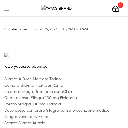
0
YAYA'S
BRAND
Uncategorized
marzo 25, 2023
by
YAYAS BRAND
www.yayasstore.com.co
Silagra A Buon Mercato Torino
Compra Sildenafil Citrate Roma
comprar Silagra farmacia espaСЃola
Quanto costa Silagra 100 mg Finlandia
Prezzo Silagra 100 mg Francia
Dove posso comprare Silagra senza prescrizione medica
Silagra vendita svizzera
Sconto Silagra Austria