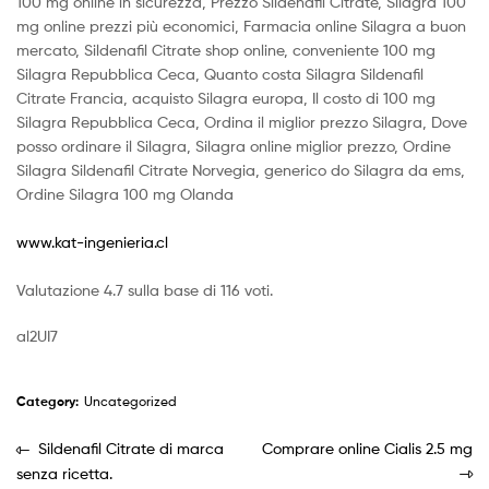
100 mg online in sicurezza, Prezzo Sildenafil Citrate, Silagra 100
mg online prezzi più economici, Farmacia online Silagra a buon
mercato, Sildenafil Citrate shop online, conveniente 100 mg
Silagra Repubblica Ceca, Quanto costa Silagra Sildenafil
Citrate Francia, acquisto Silagra europa, Il costo di 100 mg
Silagra Repubblica Ceca, Ordina il miglior prezzo Silagra, Dove
posso ordinare il Silagra, Silagra online miglior prezzo, Ordine
Silagra Sildenafil Citrate Norvegia, generico do Silagra da ems,
Ordine Silagra 100 mg Olanda
www.kat-ingenieria.cl
Valutazione
4.7
sulla base di
116
voti.
al2UI7
Category:
Uncategorized
Sildenafil Citrate di marca
Comprare online Cialis 2.5 mg
senza ricetta.