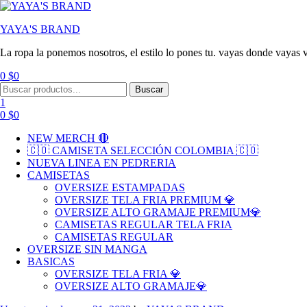
YAYA'S BRAND
La ropa la ponemos nosotros, el estilo lo pones tu. vayas donde vayas v
0
$
0
Menu
Search
Buscar
for:
1
0
$
0
NEW MERCH 🔴
🇨🇴 CAMISETA SELECCIÓN COLOMBIA 🇨🇴
NUEVA LINEA EN PEDRERIA
CAMISETAS
OVERSIZE ESTAMPADAS
OVERSIZE TELA FRIA PREMIUM 💎
OVERSIZE ALTO GRAMAJE PREMIUM💎
CAMISETAS REGULAR TELA FRIA
CAMISETAS REGULAR
OVERSIZE SIN MANGA
BASICAS
OVERSIZE TELA FRIA 💎
OVERSIZE ALTO GRAMAJE💎