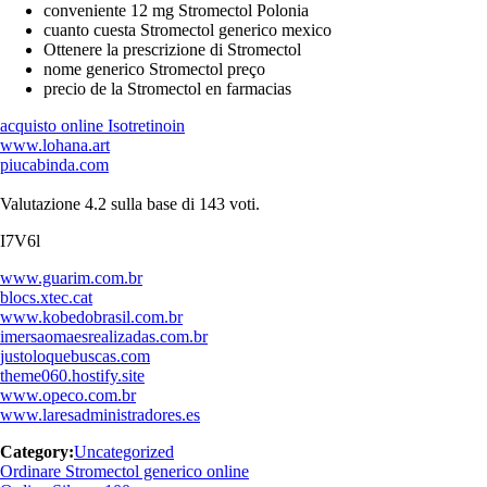
conveniente 12 mg Stromectol Polonia
cuanto cuesta Stromectol generico mexico
Ottenere la prescrizione di Stromectol
nome generico Stromectol preço
precio de la Stromectol en farmacias
acquisto online Isotretinoin
www.lohana.art
piucabinda.com
Valutazione
4.2
sulla base di
143
voti.
I7V6l
www.guarim.com.br
blocs.xtec.cat
www.kobedobrasil.com.br
imersaomaesrealizadas.com.br
justoloquebuscas.com
theme060.hostify.site
www.opeco.com.br
www.laresadministradores.es
Category:
Uncategorized
Navegación
Previous
Ordinare Stromectol generico online