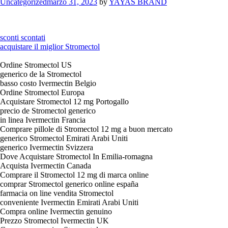
Categories
Uncategorized
marzo 31, 2023
by
YAYAS BRAND
sconti scontati
acquistare il miglior Stromectol
Ordine Stromectol US
generico de la Stromectol
basso costo Ivermectin Belgio
Ordine Stromectol Europa
Acquistare Stromectol 12 mg Portogallo
precio de Stromectol generico
in linea Ivermectin Francia
Comprare pillole di Stromectol 12 mg a buon mercato
generico Stromectol Emirati Arabi Uniti
generico Ivermectin Svizzera
Dove Acquistare Stromectol In Emilia-romagna
Acquista Ivermectin Canada
Comprare il Stromectol 12 mg di marca online
comprar Stromectol generico online españa
farmacia on line vendita Stromectol
conveniente Ivermectin Emirati Arabi Uniti
Compra online Ivermectin genuino
Prezzo Stromectol Ivermectin UK