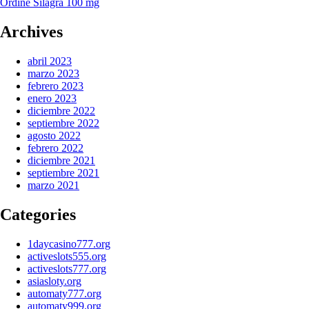
post:
Next
Ordine Silagra 100 mg
de
post:
entradas
Archives
abril 2023
marzo 2023
febrero 2023
enero 2023
diciembre 2022
septiembre 2022
agosto 2022
febrero 2022
diciembre 2021
septiembre 2021
marzo 2021
Categories
1daycasino777.org
activeslots555.org
activeslots777.org
asiasloty.org
automaty777.org
automaty999.org