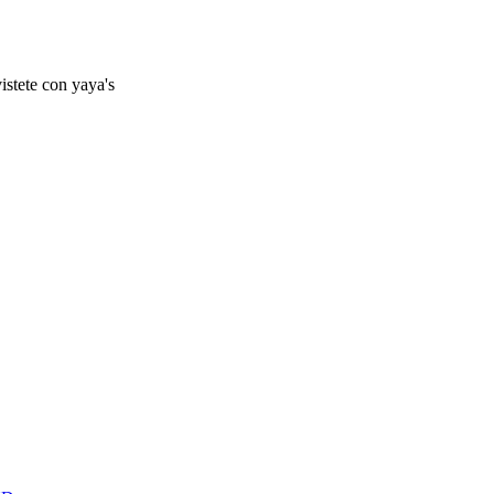
istete con yaya's