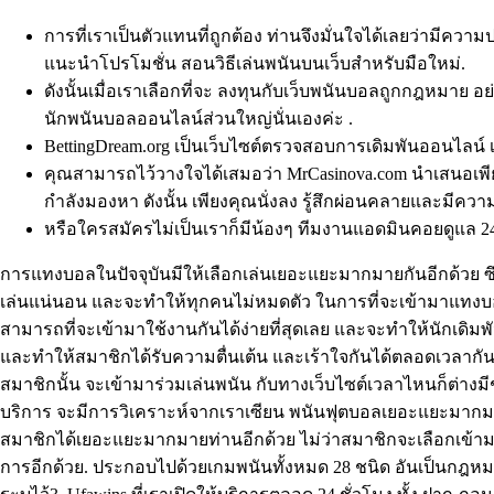
การที่เราเป็นตัวแทนที่ถูกต้อง ท่านจึงมั่นใจได้เลยว่ามีคว
แนะนำโปรโมชั่น สอนวิธีเล่นพนันบนเว็บสำหรับมือใหม่.
ดังนั้นเมื่อเราเลือกที่จะ ลงทุนกับเว็บพนันบอลถูกกฎหมาย อย
นักพนันบอลออนไลน์ส่วนใหญ่นั่นเองค่ะ .
BettingDream.org เป็นเว็บไซต์ตรวจสอบการเดิมพันออนไลน์ เ
คุณสามารถไว้วางใจได้เสมอว่า MrCasinova.com นำเสนอเพี
กำลังมองหา ดังนั้น เพียงคุณนั่งลง รู้สึกผ่อนคลายและมีคว
หรือใครสมัครไม่เป็นเราก็มีน้องๆ ทีมงานแอดมินคอยดูแล 2
การแทงบอลในปัจจุบันมีให้เลือกเล่นเยอะแยะมากมายกันอีกด้วย ซึ่งสม
เล่นแน่นอน และจะทำให้ทุกคนไม่หมดตัว ในการที่จะเข้ามาแทงบอลอ
สามารถที่จะเข้ามาใช้งานกันได้ง่ายที่สุดเลย และจะทำให้นักเดิมพ
และทำให้สมาชิกได้รับความตื่นเต้น และเร้าใจกันได้ตลอดเวลากั
สมาชิกนั้น จะเข้ามาร่วมเล่นพนัน กับทางเว็บไซต์เวลาไหนก็ต่างม
บริการ จะมีการวิเคราะห์จากเราเซียน พนันฟุตบอลเยอะแยะมากมาย
สมาชิกได้เยอะแยะมากมายท่านอีกด้วย ไม่ว่าสมาชิกจะเลือกเข้า
การอีกด้วย. ประกอบไปด้วยเกมพนันทั้งหมด 28 ชนิด อันเป็นกฎหม