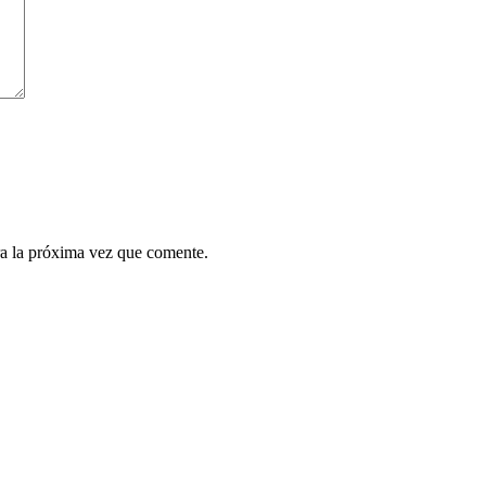
a la próxima vez que comente.