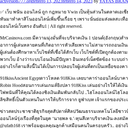
Categories
activeslots777.org
febrero 13, 2023
febrero 14, 2023
by
YAYAS BRA
✅ เว็บ พนัน ออนไลน์ ถูก กฎหมาย Vwin เป็นหุ้นส่วนในตลาดเอเชีย
หันมาทำคาสิโนออนไลน์เพิ่มขึ้นเรื่อย ๆ เพราะนั่นย่อมส่งผลสะเทื
ออนไลน์เว็บตรง อันดับ1 | All right reserved.
MrCasinova.com มีความมุ่งมั่นที่จะบริจาคเงิน 1 ปอนด์(อังกฤษ)สำ
อาการผู้เล่นหลายคนที่เกิดอาการหัวเสียเพราะไม่สามารถถอนเงินอ
ผู้เล่นต้องศึกษาหาเว็บไซต์ที่เชื่อได้สักเว็บ เว็บไซต์ที่เปิดถูกต้
พวกเว็บ อ้างว่าระบบโอนเงินมีปัญหา อินเทอร์เน็ตขัดข้อง ระบบถ่
อย่างไรก็ตามสิ่งนี้ไม่ได้เป็นการปลอบใจผู้เล่นที่ตกเป็นเหยื่อข
918kissAncient Egyptดาวโหลด 918Kiss เลยบาคาร่าออนไลน์บาคาร่า
Robin Hoodสอนการเล่นเกมส์ยิงปลา 918Kiss เล่นอย่างไรให้ได้เงิน 
ไพ่พนันที่ให้คุณได้ลองชิงเงินเดิมพันกลับไป ..ไฮโลออนไลน์ไฮโ
ลิขสิทธิ์เป็นตัวแทนในการให้บริการจาก ยูฟ่าเบท เจ้าแรกของป
ข่าวสดประชาชาติธุรกิจสุดสัปดาห์ศิลปวัฒนธรรมเทคโนโลยีชาวบ้าน
ออนไลน์รุ่งเรืองที่สุดในยุค ‘นายพล จ.’-ทุนสีเทาบริจาคเงิน-ลงส
@ufath168 เราพร้อมดูแลคุณลูกค้าเสมือนคนในครอบครัว.. อย่างไรก