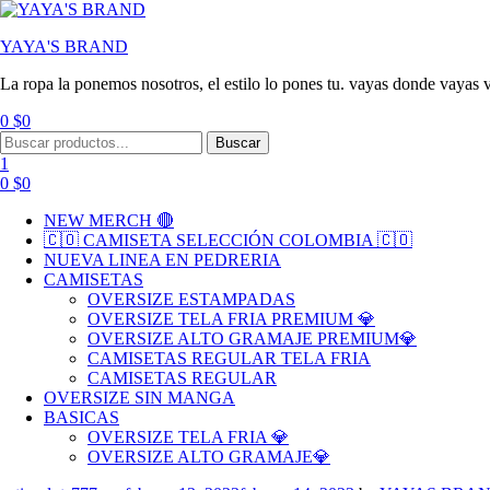
YAYA'S BRAND
La ropa la ponemos nosotros, el estilo lo pones tu. vayas donde vayas v
0
$
0
Menu
Search
Buscar
for:
1
0
$
0
NEW MERCH 🔴
🇨🇴 CAMISETA SELECCIÓN COLOMBIA 🇨🇴
NUEVA LINEA EN PEDRERIA
CAMISETAS
OVERSIZE ESTAMPADAS
OVERSIZE TELA FRIA PREMIUM 💎
OVERSIZE ALTO GRAMAJE PREMIUM💎
CAMISETAS REGULAR TELA FRIA
CAMISETAS REGULAR
OVERSIZE SIN MANGA
BASICAS
OVERSIZE TELA FRIA 💎
OVERSIZE ALTO GRAMAJE💎