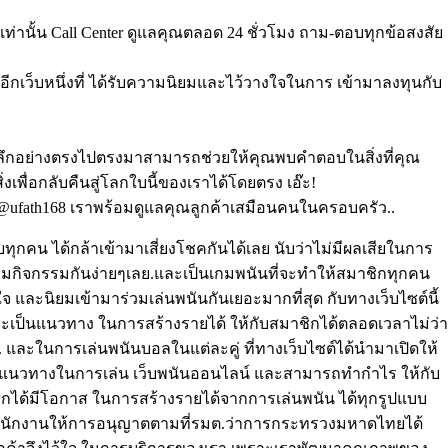
เท่านั้น Call Center ดูแลคุณตลอด 24 ชั่วโมง ถาม-ตอบทุกข้อสงสัย
ายอีกเว็บหนึ่งที่ ได้รับความนิยมและไว้วางใจในการ เข้ามาลงทุนกับ
ิงลึกอย่างตรงไปตรงมาสามารถช่วยให้คุณพบคำตอบในสิ่งที่คุณ
เพื่อกลับคืนสู่โลกใบนี้ของเราได้โดยตรง เอ๊ะ!
 @ufath168 เราพร้อมดูแลคุณลูกค้าเสมือนคนในครอบครัว..
บทุกคน ได้กล้าเข้ามาเสี่ยงโชคกันได้เลย นับว่าไม่มีผลเสียในการ
่วมกิจกรรมกันง่ายๆเลย.และเป็นเกมพนันที่จะทำให้สมาชิกทุกคน
 และนิยมเข้ามาร่วมเล่นพนันกันเยอะมากที่สุด กับทางเว็บไซต์นี้
จะเป็นแนวทาง ในการสร้างรายได้ ให้กับสมาชิกได้ตลอดเวลาไม่ว่า
 และในการเล่นพนันบอลในแต่ละคู่ ที่ทางเว็บไซต์ได้นำมาเปิดให้
เป็นแนวทางในการเล่น เว็บพนันออนไลน์ และสามารถทำกำไร ให้กับ
ิกได้มีโอกาส ในการสร้างรายได้จากการเล่นพนัน ได้ทุกรูปแบบ
เจ้าพนักงานให้การอนุญาตตามที่รมต.ว่าการกระทรวงมหาดไทยได้