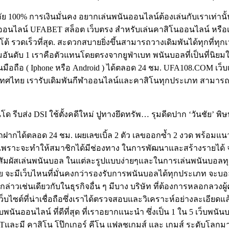
ภัย 100% การเงินมั่นคง อยากเล่นพนันออนไลน์ต้องเล่นกับเราเท่านั
อนไลน์ UFABET สล็อต เว็บตรง สำหรับเล่นคาสิโนออนไลน์ หรือเว็บ
้ รวดเร็วที่สุด. สะดวกสบายยิ่งขึ้นสามารถวางเดิมพันได้ทุกที่ทุก
ับ 1 เราคือตัวแทนโดยตรงจากยูฟ่าเบท พนันบอลที่เป็นที่นิยมใ
มือถือ ( Iphone หรือ Android ) ได้ตลอด 24 ชม. UFA108.COM เว
ระเทศไทย เรารับเดิมพันกีฬาออนไลน์และคาสิโนทุกประเภท สามารถเล
 รีบส่ง DSI ใช้ตั้งคดีใหม่ ปูทางยึดทรัพ… รุมดีดปาก ‘วันชัย’ พ
ฝากได้ตลอด 24 ชม. เผยเลขเบิ้ล 2 ตัว เลขออกซ้ำ 2 งวด พร้อมแนว
พราะจะทำให้สมาชิกได้มีช่องทาง ในการพัฒนาและสร้างรายได้ จา
ัมผัสเล่นพนันบอล ในแต่ละรูปแบบง่ายๆและในการเล่นพนันบอลทุกคู
าย จะมีเว็บไหนที่มั่นคงกว่ารองรับการพนันบอลได้ทุกประเภท จะบอล
เช่นเดียวกับในธุรกิจอื่น ๆ มีบาง บริษัท ที่ต้องการหลอกลวงผู้คน
ต์ที่น่าเชื่อถือซึ่งเราได้ตรวจสอบและวิเคราะห์อย่างละเอียดแล
็บพนันออนไลน์ ที่ดีที่สุด ที่เราอยากแนะนำ ซึ่งเป็น 1 ใน 5 เว็บ
ETและมี คาสิโน โป๊กเกอร์ คีโน แฟลชเกมส์ และ เกมส์ ระดับโลก