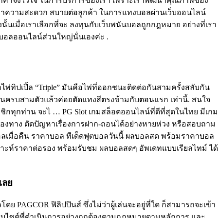
ั่นลูกค้าจึงไว้ใจ ในการบริการของเรา เพราะเราพัฒนาคุณภาพของ
ของเราความสะดวก สบายต่อลูกค้า ในการแทงบอลผ่านเว็บออนไลน์
นเมื่อเราเลือกที่จะ ลงทุนกับเว็บพนันบอลถูกกฎหมาย อย่างที่เรา
นบอลออนไลน์ส่วนใหญ่นั่นเองค่ะ .
ปเปิ้ล “Triple” มันคือไพ่ที่ออกชนะติดต่อกันสามครั้งสลับกัน
นมันครบสามตัวแล้วค่อยตัดแทงสีตรงข้ามกับตอนแรก เท่านี้. สนใจ
สมาชิกทุกท่าน จะไ … PG Slot เกมสล็อตออนไลน์ที่ดีที่สุดในไทย มีเกม
นช่องทาง ตัดปัญหาเรื่องการฝาก-ถอนได้อย่างหายห่วง หรือสอบถาม
ลบอลเมื่อคืน ราคาบอล ทีเด็ดฟุตบอลวันนี้ ผลบอลสด พร้อมราคาบอล
ิเคราะห์ราคาต่อรอง พร้อมรับชม ผลบอลสดๆ อัพเดทแบบเรียลไทม์ ได้
่เลย
PAGCOR ฟิลิปปินส์ ซึ่งไม่ว่าผู้เล่นจะอยู่ที่ใด ก็สามารถจะเข้า
อ เว็บไซต์ที่ดำเนินการอย่างถูกต้องตามกฎหมายตามหลักการ และ