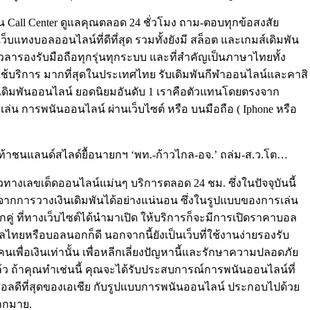
้น Call Center ดูแลคุณตลอด 24 ชั่วโมง ถาม-ตอบทุกข้อสงสัย
แทงบอลออนไลน์ที่ดีที่สุด รวมทั้งยังมี สล็อต และเกมส์เดิมพัน
เวลารองรับมือถือทุกรุ่นทุกระบบ และที่สำคัญเป็นภาษาไทยทั้ง
ช้บริการ มากที่สุดในประเทศไทย รับเดิมพันกีฬาออนไลน์และคาสิ
็บเดิมพันออนไลน์ ยอดนิยมอันดับ 1 เราคือตัวแทนโดยตรงจาก
่น การพนันออนไลน์ ผ่านเว็บไซต์ หรือ บนมือถือ ( Iphone หรือ
ิษท้าชนแลนด์สไลด์ยื้อนายกฯ ‘พท.-ก้าวไกล-อจ.’ ถล่ม-ส.ว.โต…
ทางเลขเด็ดออนไลน์แม่นๆ บริการตลอด 24 ชม. ซึ่งในปัจจุบันนี้
กการวางเงินเดิมพันได้อย่างแน่นอน ซึ่งในรูปแบบของการเล่น
่ ที่ทางเว็บไซต์ได้นำมาเปิด ให้บริการก็จะมีการเปิดราคาบอล
ไทยหรือบอลนอกก็ดี นอกจากนี้ยังเป็นเว็บที่ใช้งานง่ายรองรับ
เพื่อเงินเท่านั้น เพื่อหลีกเลี่ยงปัญหานี้และรักษาความปลอดภัย
้ว ถ้าคุณทำเช่นนี้ คุณจะได้รับประสบการณ์การพนันออนไลน์ที่
พนันบอลดีที่สุดของเอเชีย กับรูปแบบการพนันออนไลน์ ประกอบไปด้วย
มากมาย.