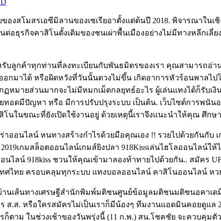
ND
ของสโมสรเอซีมิลานของเซเรียอาตั้งแต่ต้นปี 2018. พิจารณาในเชิงน
อนต่อธุรกิจคาสิโนดั้งเดิมของชนเผ่าพื้นเมืองอย่างไม่มีทางหลีกเล
หรับลูกค้าทุกท่านที่ลงทะเบียนกับพันธมิตรของเรา คุณสามารถอ่านบทค
อกมาได้ หรือผิดหวังที่วันนั้นดวงไม่ขึ้น เกิดอาการหัวร้อนพาล
องตามกฏหมายส่วนมากจะไม่มีหมกเม็ดกลยุทธ์อะไร ผู้เล่นแทงได้ก็รับเงิ
ายทอดมีปัญหา หรือ มีการปรับปรุงระบบ เป็นต้น. เว็บไซต์การพนัน
องคาสิโนในขณะที่ยังเปิดใช้งานอยู่ ด้วยเหตุนี้เราจึงแนะนำให้คุณ
ออนไลน์ หนทางสร้างกำไรด้วยมือคุณเอง !! รวยไปด้วยกันกับ เกมสล
2019เกมสล็อตออนไลน์เกมส์ยิงปลา 918Kissเล่นไฮโลออนไลน์ให้ได้เงิ
ลออนไลน์ 918kiss ชวนให้คุณเข้ามาลองท้าทายไปด้วยกัน.. สมัคร U
ระเทศไทย ครอบคลุมทุกระบบ แทงบอลออนไลน์ คาสิโนออนไลน์ หวยออ
เส้นทางเศรษฐีสำนักพิมพ์มติชนศูนย์ข้อมูลมติชนมติชนอคาเดมีKha
มัคร ส.ส. หรือใครสมัครไม่เป็นเราก็มีน้องๆ ทีมงานแอดมินคอยดูแล
็ตาม ในช่วงเช้าของวันพรุ่งนี้ (11 ก.พ.) สน.โชคชัย จะควบคุมตัว